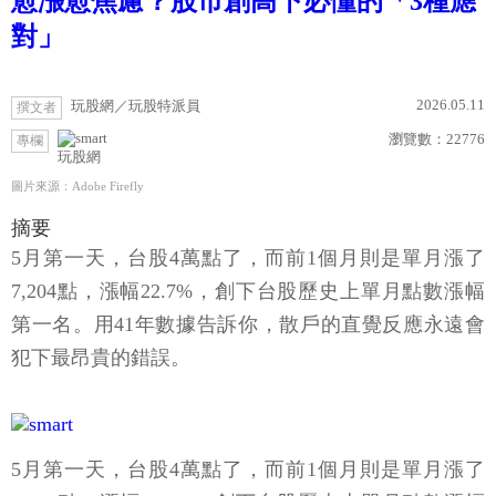
愈漲愈焦慮？股市創高下必懂的「3種應
對」
2026.05.11
玩股網／玩股特派員
撰文者
瀏覽數：
22776
專欄
玩股網
圖片來源：Adobe Firefly
摘要
5月第一天，台股4萬點了，而前1個月則是單月漲了
7,204點，漲幅22.7%，創下台股歷史上單月點數漲幅
第一名。用41年數據告訴你，散戶的直覺反應永遠會
犯下最昂貴的錯誤。
5月第一天，台股4萬點了，而前1個月則是單月漲了