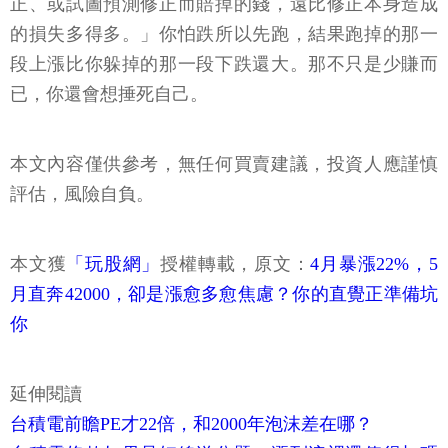
正、或試圖預測修正而賠掉的錢，遠比修正本身造成
的損失多得多。」你怕跌所以先跑，結果跑掉的那一
段上漲比你躲掉的那一段下跌還大。那不只是少賺而
已，你還會想捶死自己。
本文內容僅供參考，無任何買賣建議，投資人應謹慎
評估，風險自負。
本文獲
「玩股網」
授權轉載，原文：
4月暴漲22%，5
月直奔42000，卻是漲愈多愈焦慮？你的直覺正準備坑
你
延伸閱讀
台積電前瞻PE才22倍，和2000年泡沫差在哪？