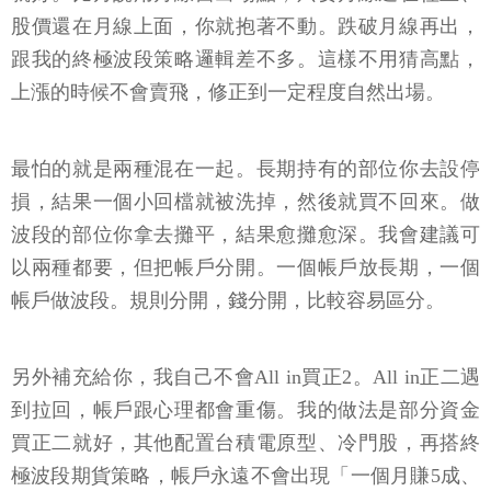
股價還在月線上面，你就抱著不動。跌破月線再出，
跟我的終極波段策略邏輯差不多。這樣不用猜高點，
上漲的時候不會賣飛，修正到一定程度自然出場。
最怕的就是兩種混在一起。長期持有的部位你去設停
損，結果一個小回檔就被洗掉，然後就買不回來。做
波段的部位你拿去攤平，結果愈攤愈深。我會建議可
以兩種都要，但把帳戶分開。一個帳戶放長期，一個
帳戶做波段。規則分開，錢分開，比較容易區分。
另外補充給你，我自己不會All in買正2。All in正二遇
到拉回，帳戶跟心理都會重傷。我的做法是部分資金
買正二就好，其他配置台積電原型、冷門股，再搭終
極波段期貨策略，帳戶永遠不會出現「一個月賺5成、