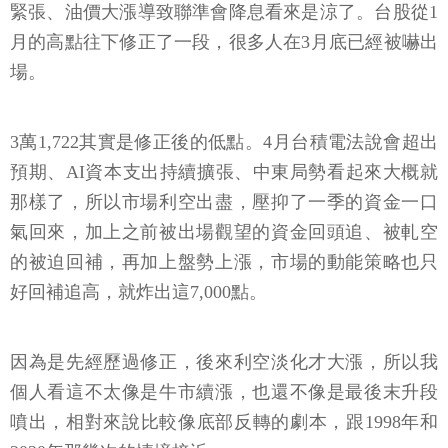
緊張、油價大漲導致聯準會降息看來是涼了。台股從1
月的高點往下修正了一段，很多人在3月底已經被嚇出
場。
3萬1,722其實是修正後的低點。4月台積電法說會超出
預期、AI資本支出持續擴張、中東局勢看起來大概就
那樣了，所以市場利空出盡，壓抑了一季的資金一口
氣回來，加上之前被出場觀望的資金回頭追、被軋空
的被迫回補，再加上盤勢上漲，市場的動能策略也只
好回補追高，就炸出這7,000點。
因為是先經歷過修正，後來利空淡化才大漲，所以我
個人看這不太像是牛市續漲，也還不像是最後末升段
噴出，相對來說比較像底部反轉的劇本，跟1998年和