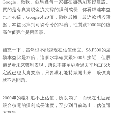
Google、微軟、亞馬遜每一家都在加碼AI基礎建設。
買的是有真實現金流支撐的獲利成長，你看輝達本益
比才40倍，Google才29倍，微軟最慘，最近軟體股殺
盤，本益比掉到可憐兮兮的24倍，性質跟2000年的虛
高估值完全是兩回事。
補充一下，當然也不能說現在估值便宜。S&P500的席
勒本益比是37倍，這個水準確實跟2000年接近，但股
價是看未來獲利表現，所以不能單純看過去平均EPS決
定說已經太貴要崩，只要獲利能持續開出來，股價貴
就不是問題。
2000年的獲利追不上估值，所以崩了；而現在七巨頭
跟台積電的獲利成長速度，至少到目前為止，估值還