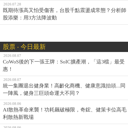
2026.07.28
既期待漲高又怕受傷害，台股千點震盪成常態？分析師
股添樂：用3方法降波動
股票 ‧ 今日最新
2026.08.07
CoWoS後的下一張王牌：SoIC擴產潮，「這3檔」最受
惠！
2026.08.07
統一集團退出健身業！高齡化商機、健康意識抬頭...同
一陣風，健身三巨頭命運大不同？
2026.08.06
AI散熱革命來襲！功耗飆破極限，奇鋐、健策卡位高毛
利散熱新戰場
2026.08.06