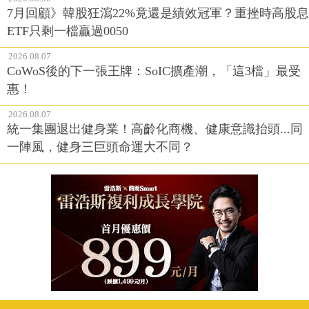
7月回顧》韓股狂瀉22%竟還是績效冠軍？重挫時高股息
ETF只剩一檔贏過0050
2026.08.07
CoWoS後的下一張王牌：SoIC擴產潮，「這3檔」最受
惠！
2026.08.07
統一集團退出健身業！高齡化商機、健康意識抬頭...同
一陣風，健身三巨頭命運大不同？