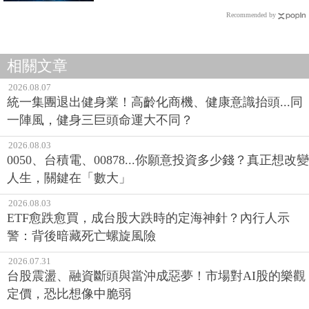
Recommended by
相關文章
2026.08.07
統一集團退出健身業！高齡化商機、健康意識抬頭...同
一陣風，健身三巨頭命運大不同？
2026.08.03
0050、台積電、00878...你願意投資多少錢？真正想改變
人生，關鍵在「數大」
2026.08.03
ETF愈跌愈買，成台股大跌時的定海神針？內行人示
警：背後暗藏死亡螺旋風險
2026.07.31
台股震盪、融資斷頭與當沖成惡夢！市場對AI股的樂觀
定價，恐比想像中脆弱