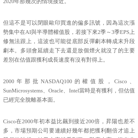
2020年那幾次的情境接近。
但這不是可以閉眼歐印買進的偏多訊號，因為這次漲
勢集中在AI與半導體權值股，若接下來2季～3季EPS上
修無法跟上，這波也可能從底部反彈劇本轉成末升段
劇本。多頭會延續走下去還是放個煙火就沒了的主要
差別在估值跟獲利成長速度有沒有對得上。
2000年那批NASDAQ100的權值股，Cisco、
SunMicrosystems、Oracle、Intel當時是有獲利，但估值
已經完全脫離基本面。
Cisco在2000年初本益比飆到接近200倍，昇陽也差不
多，市場預期公司要連續好幾年都把獲利翻倍才追上