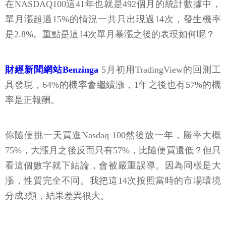
在NASDAQ100這41年也就是492個月的統計數據中，
單月漲超過15%的情況一共只出現過14次，發生機率
是2.8%。重點是這14次單月暴漲之後的表現如何呢？
財經新聞網站Benzinga
5月初用TradingView的回測工
具發現，64%的機率會繼續漲，1年之後也有57%的機
率是正報酬。
你隨便挑一天買進Nasdaq 100然後放一年，勝率大概
75%，大漲月之後反而只有57%，比隨便買還低？但只
看這個數字就下結論，會被嚴重誤導。因為同樣是大
漲，性質完全不同。我把這14次按照當時的市場環境
分成3類，結果差異很大。