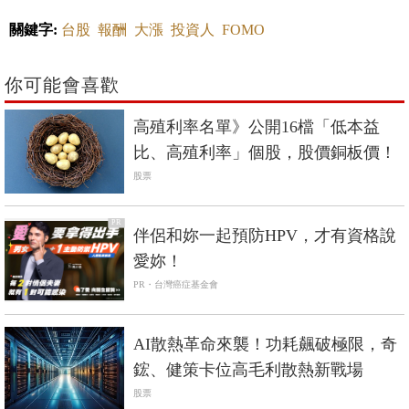
關鍵字:
台股
報酬
大漲
投資人
FOMO
你可能會喜歡
高殖利率名單》公開16檔「低本益
比、高殖利率」個股，股價銅板價！
股票
PR
伴侶和妳一起預防HPV，才有資格說
愛妳！
PR・台灣癌症基金會
AI散熱革命來襲！功耗飆破極限，奇
鋐、健策卡位高毛利散熱新戰場
股票