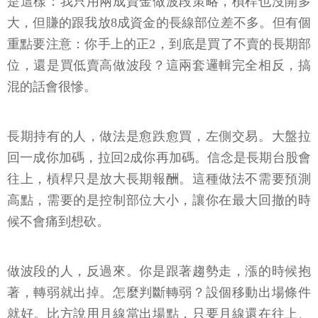
是這樣：我只用兩成資金做波段策略，槓桿也沒開多
大，但賺的跟我放8成資金的長線部位差不多。但有個
重點要注意：你手上的正2，到底是買了不賣的長期部
位，還是買低賣高做波段？這兩套邏輯完全相反，搞
混的話會很慘。
長期持有的人，做法是愈跌愈買，左側交易。大盤拉
回一成你加碼，拉回2成你再加碼。信念是長期台股會
往上，槓桿只是放大長期報酬。這種做法不需要預測
高點，需要的是控制部位大小，讓你在最大回撤的時
候不會痛到想砍。
做波段的人，反過來。你是跟著趨勢走，漲的時候抱
著，轉弱就出掉。怎麼判斷轉弱？設個移動出場條件
就好。比方說用月線當出場點，只要月線還在往上、