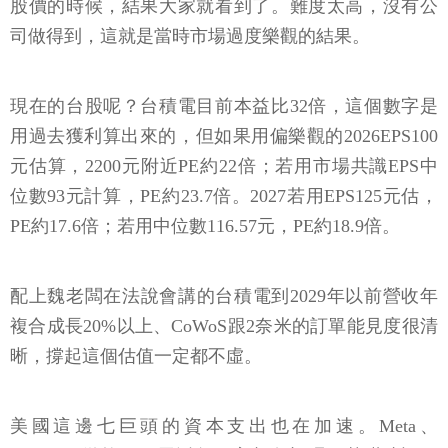
股價的時候，結果大家就看到了。難度太高，沒有公
司做得到，這就是當時市場過度樂觀的結果。
現在的台股呢？台積電目前本益比32倍，這個數字是
用過去獲利算出來的，但如果用偏樂觀的2026EPS100
元估算，2200元附近PE約22倍；若用市場共識EPS中
位數93元計算，PE約23.7倍。2027若用EPS125元估，
PE約17.6倍；若用中位數116.57元，PE約18.9倍。
配上魏老闆在法說會講的台積電到2029年以前營收年
複合成長20%以上、CoWoS跟2奈米的訂單能見度很清
晰，撐起這個估值一定都不虛。
美國這邊七巨頭的資本支出也在加速。Meta、