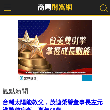
觀點新聞
台灣太陽能教父，茂迪榮譽董事長左元