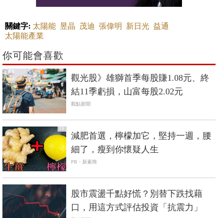
關鍵字:
太陽能
昱晶
茂迪
張偉明
新日光
益通
太陽能產業
你可能會喜歡
觀光股》雄獅首季每股賺1.08元、終
結11季虧損，山富每股2.02元
觀點新聞
PR
減肥首選，檸檬加它，堅持一週，腰
細了，瘦到你懷疑人生
PR・新素簡
股市震盪千點好慌？別替下跌找藉
口，用這方式評估投資「抗震力」