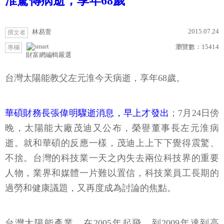
淮驚傳病逝，享年68歲
2015.07.24
林易萱
撰文者
瀏覽數：
15414
專欄
財富網編輯嚴選
台灣太陽能教父左元淮今天病逝，享年68歲。
華碩財務長張偉明驟逝消息，早上才發出
；7月24日傍
晚，太陽能大廠茂迪又公布，榮譽董事長左元淮病
逝。就和華碩的反應一樣，茂迪上上下下覺得震驚、
不捨。台灣的科技業一天之內失去兩位科技界的重要
人物，業界和媒體一片難以置信，科技業員工長期的
過勞和健康議題，又再度成為討論的焦點。
台灣太陽能產業，在2005年起飛，到2009年達到高