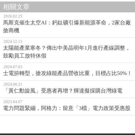
相關文章
2026.02.25
馬斯克催生太空AI：鈣鈦礦引爆新能源革命，2家台廠
搶商機
2024.12.13
太陽能產業寒冬？傳出中美晶明年1月進行產線調整，
鼓勵員工放特休假
2024.07.03
士電拚轉型，搶攻綠能產品營收比重，目標占比50%！
2024.06.21
「黃仁勳旋風」受惠者再增？輝達擬採購台灣綠電
2023.04.07
電力問題緊繃，阿格力：留意「3檔」電力政策受惠股