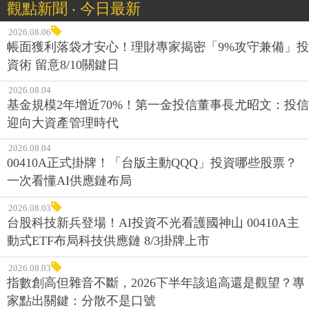
觀點新聞 ‧ 今日最新
2026.08.06
帳面獲利落袋才安心！理財專家揭密「9%攻守兼備」投
資術 留意8/10關鍵日
2026.08.04
基金規模2年增近70%！第一金投信董事長尤昭文：投信
迎向大資產管理時代
2026.08.04
00410A正式掛牌！「台版主動QQQ」投資哪些股票？
一次看懂AI供應鏈布局
2026.08.03
台股科技新兵登場！AI投資不光看護國神山 00410A主
動式ETF布局科技供應鏈 8/3掛牌上市
2026.08.03
指數創高但雜音不斷，2026下半年該追高還是觀望？專
家點出關鍵：分散不是口號