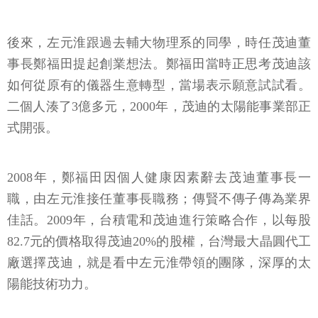
後來，左元淮跟過去輔大物理系的同學，時任茂迪董
事長鄭福田提起創業想法。鄭福田當時正思考茂迪該
如何從原有的儀器生意轉型，當場表示願意試試看。
二個人湊了3億多元，2000年，茂迪的太陽能事業部正
式開張。
2008年，鄭福田因個人健康因素辭去茂迪董事長一
職，由左元淮接任董事長職務；傳賢不傳子傳為業界
佳話。2009年，台積電和茂迪進行策略合作，以每股
82.7元的價格取得茂迪20%的股權，台灣最大晶圓代工
廠選擇茂迪，就是看中左元淮帶領的團隊，深厚的太
陽能技術功力。