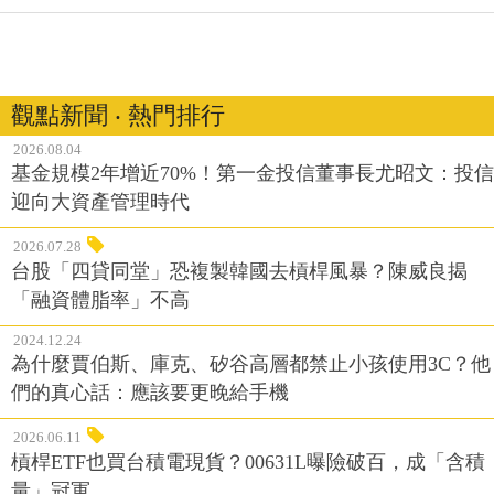
觀點新聞 ‧ 熱門排行
2026.08.04
基金規模2年增近70%！第一金投信董事長尤昭文：投信
迎向大資產管理時代
2026.07.28
台股「四貸同堂」恐複製韓國去槓桿風暴？陳威良揭
「融資體脂率」不高
2024.12.24
為什麼賈伯斯、庫克、矽谷高層都禁止小孩使用3C？他
們的真心話：應該要更晚給手機
2026.06.11
槓桿ETF也買台積電現貨？00631L曝險破百，成「含積
量」冠軍