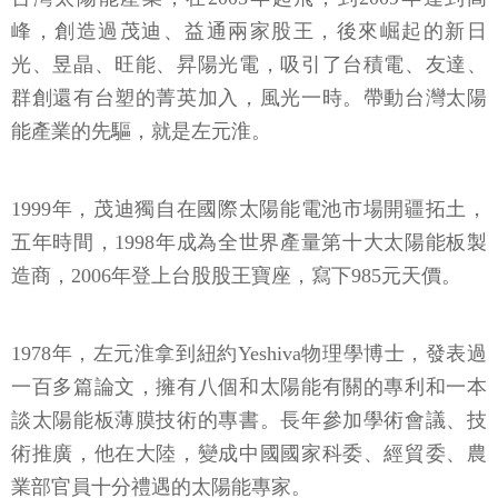
峰，創造過茂迪、益通兩家股王，後來崛起的新日
光、昱晶、旺能、昇陽光電，吸引了台積電、友達、
群創還有台塑的菁英加入，風光一時。帶動台灣太陽
能產業的先驅，就是左元淮。
1999年，茂迪獨自在國際太陽能電池市場開疆拓土，
五年時間，1998年成為全世界產量第十大太陽能板製
造商，2006年登上台股股王寶座，寫下985元天價。
1978年，左元淮拿到紐約Yeshiva物理學博士，發表過
一百多篇論文，擁有八個和太陽能有關的專利和一本
談太陽能板薄膜技術的專書。長年參加學術會議、技
術推廣，他在大陸，變成中國國家科委、經貿委、農
業部官員十分禮遇的太陽能專家。