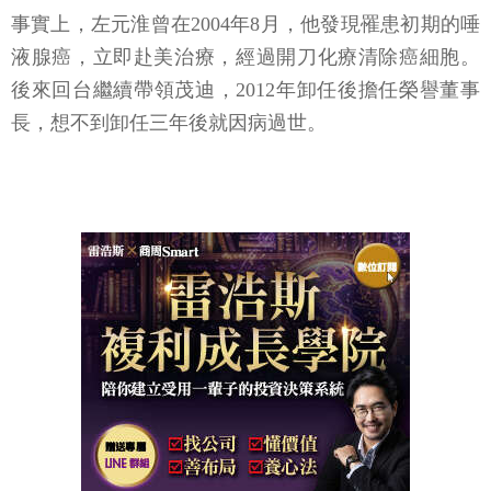
事實上，左元淮曾在2004年8月，他發現罹患初期的唾
液腺癌，立即赴美治療，經過開刀化療清除癌細胞。
後來回台繼續帶領茂迪，2012年卸任後擔任榮譽董事
長，想不到卸任三年後就因病過世。