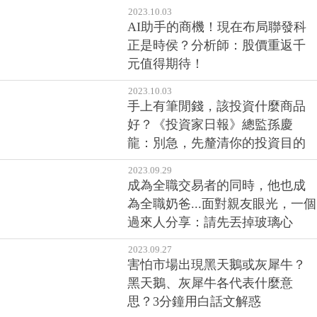
2023.10.03
AI助手的商機！現在布局聯發科
正是時侯？分析師：股價重返千
元值得期待！
2023.10.03
手上有筆閒錢，該投資什麼商品
好？《投資家日報》總監孫慶
龍：別急，先釐清你的投資目的
2023.09.29
成為全職交易者的同時，他也成
為全職奶爸...面對親友眼光，一個
過來人分享：請先丟掉玻璃心
2023.09.27
害怕市場出現黑天鵝或灰犀牛？
黑天鵝、灰犀牛各代表什麼意
思？3分鐘用白話文解惑