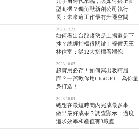
元宇宙時代來臨，該如何搭上新
型商機？獨角獸新創公司執行
長：未來這工作最有升遷空間
2023.12.21
如何看出台股趨勢是上揚還是下
挫？總經指標很關鍵！報價天王
林信富：從12大指標看端倪
2023.10.05
超實用必存！如何寫出吸睛履
歷？一篇教你用ChatGPT，為你量
身打造！
2023.10.04
總想在最短時間內完成最多事、
做出最好成果？調查顯示：過度
追求效率和產值有3壞處