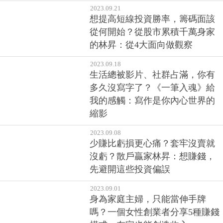
2023.09.21
想提高短線投資勝率，籌碼面該
從何開始？從股市累積千萬身家
的林昇：從4大面向做觀察
2023.09.18
生活總被影片、社群占滿，你有
多久沒寫字了？《一筆入魂》給
我的感觸：寫作是你內心世界的
縮影
2023.09.08
少賺比虧損更心痛？套牢沒賣就
沒虧？散戶贏家林昇：想賺錢，
先避開這些投資偏誤
2023.09.01
身為家庭主婦，只能當伸手牌
嗎？一個女性創業者分享5種賺錢