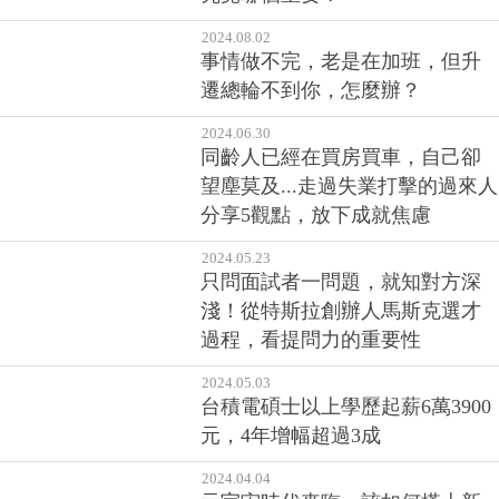
2024.08.02
事情做不完，老是在加班，但升
遷總輪不到你，怎麼辦？
2024.06.30
同齡人已經在買房買車，自己卻
望塵莫及...走過失業打擊的過來人
分享5觀點，放下成就焦慮
2024.05.23
只問面試者一問題，就知對方深
淺！從特斯拉創辦人馬斯克選才
過程，看提問力的重要性
2024.05.03
台積電碩士以上學歷起薪6萬3900
元，4年增幅超過3成
2024.04.04