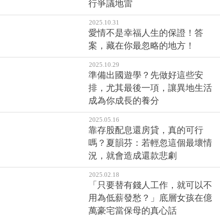
行爭議地雷
2025.10.31
愛情不是幸福人生的保證！答
案，藏在你最忽略的地方！
2025.10.29
準備出國遊學？先做好這些安
排，尤其最後一項，讓異地生活
成為你成長的養分
2025.05.16
靠存股配息還房貸，真的可行
嗎？夏韻芬：若輕忽這個最壞情
況，就會造成還款悲劇
2025.02.18
「只要替有錢人工作，就可以不
用為低薪發愁？」底層女孩在億
萬豪宅當保母的真心話