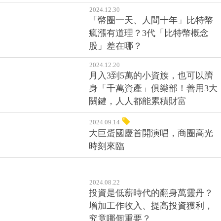
2024.12.30
「幣圈一天、人間十年」比特幣
瘋漲有道理？3代「比特幣概念
股」差在哪？
2024.12.20
月入3到5萬的小資族，也可以躋
身「千萬資產」俱樂部！善用3大
關鍵，人人都能累積財富
2024.09.14
大巨蛋國慶首開演唱，商圈高光
時刻來臨
2024.08.22
投資是低薪時代的翻身萬靈丹？
增加工作收入、提高投資獲利，
究竟哪個重要？