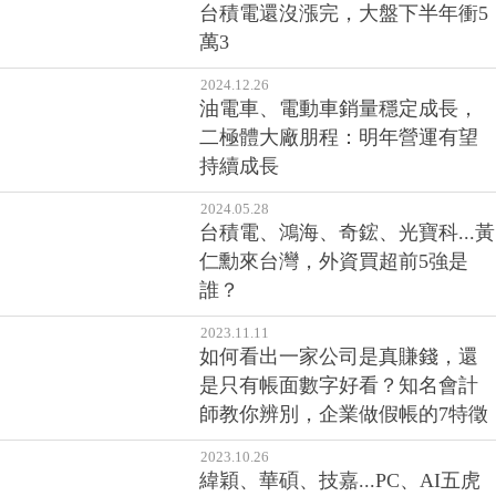
台積電還沒漲完，大盤下半年衝5
萬3
2024.12.26
油電車、電動車銷量穩定成長，
二極體大廠朋程：明年營運有望
持續成長
2024.05.28
台積電、鴻海、奇鋐、光寶科...黃
仁勳來台灣，外資買超前5強是
誰？
2023.11.11
如何看出一家公司是真賺錢，還
是只有帳面數字好看？知名會計
師教你辨別，企業做假帳的7特徵
2023.10.26
緯穎、華碩、技嘉...PC、AI五虎