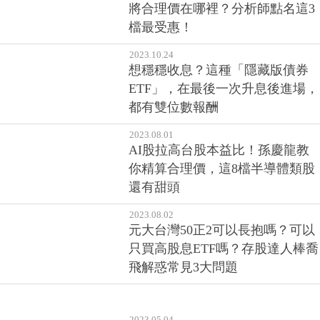
將合理價在哪裡？分析師點名這3
檔最受惠！
2023.10.24
想穩穩收息？這種「隱藏版債券
ETF」，在最後一次升息後進場，
都有雙位數報酬
2023.08.01
AI股拉高台股本益比！孫慶龍教
你精算合理價，這8檔半導體類股
還有甜頭
2023.08.02
元大台灣50正2可以長抱嗎？可以
只買高股息ETF嗎？存股達人棒喬
飛解惑常見3大問題
2023.05.04