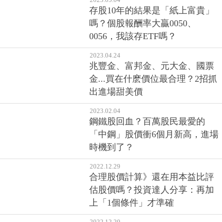
存股10年的結果是「紙上富貴」
嗎？個股報酬率大贏0050、
0056，我該存ETF嗎？
2023.04.24
兆豐金、富邦金、元大金、國票
金...買在什麽價位最合理？2招抓
出進場甜美價
2023.02.04
鋼鐵股回血？百萬股民最愛的
「中鋼」股價衝6個月新高，進場
時機到了？
2022.12.29
合理股價計算》還在用本益比評
估股價嗎？投資達人分享：再加
上「1個條件」才準確
2022.12.20