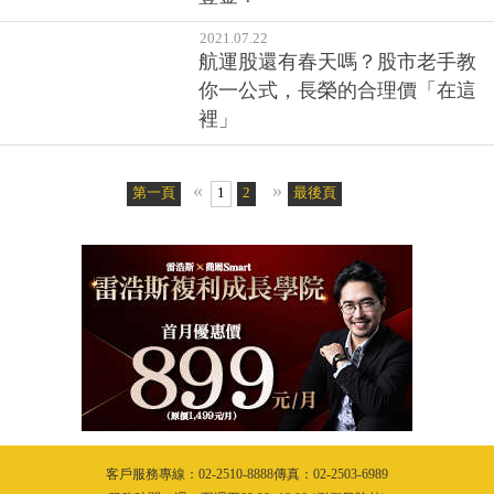
2021.08.24
曾用0050和台積電做價差每月入
帳10多萬，大俠武林轉存股公開
祕訣：我如何在36歲存到600張兆
豐金？
2021.07.22
航運股還有春天嗎？股市老手教
你一公式，長榮的合理價「在這
裡」
«
»
第一頁
1
2
最後頁