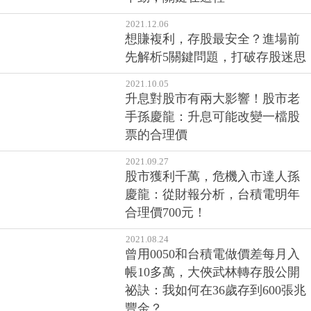
2022.02.16
長榮、陽明前董座強調航運非景
氣循環股，真的嗎？獲利好卻漲
不動，關鍵在這裡
2021.12.06
想賺複利，存股最安全？進場前
先解析5關鍵問題，打破存股迷思
2021.10.05
升息對股市有兩大影響！股市老
手孫慶龍：升息可能改變一檔股
票的合理價
2021.09.27
股市獲利千萬，危機入市達人孫
慶龍：從財報分析，台積電明年
合理價700元！