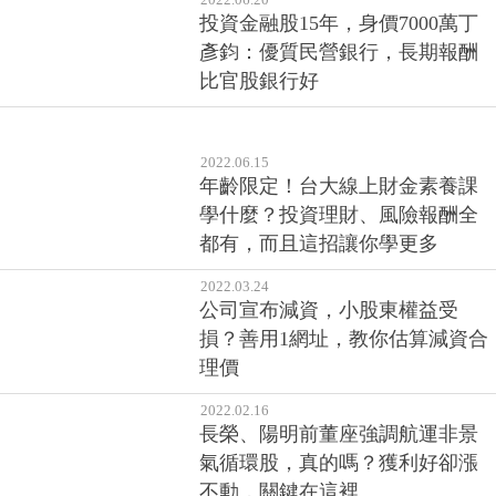
融股，買進後立刻上漲機率很
高！
2022.06.20
投資金融股15年，身價7000萬丁
彥鈞：優質民營銀行，長期報酬
比官股銀行好
2022.06.15
年齡限定！台大線上財金素養課
學什麼？投資理財、風險報酬全
都有，而且這招讓你學更多
2022.03.24
公司宣布減資，小股東權益受
損？善用1網址，教你估算減資合
理價