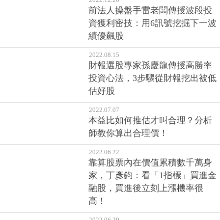
前法人操盤手雷老闆傳授波段投
資獲利密技：用6訊號挖掘下一波
績優飆股
2022.08.15
財報選股專家孫慶龍傳授高勝率
投資心法，3步驟從財報挖出被低
估好股
2022.07.07
本益比如何推估才叫合理？分析
師教你算出合理價！
2022.06.22
靠算股票內在價值累積數千萬身
家，丁彥鈞：看「1指標」買進金