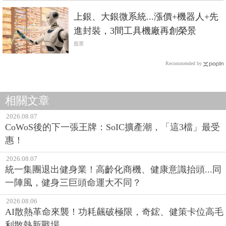
上銀、大銀微系統...漲價+機器人+先
進封裝，3間工具機廠再創榮景
股票
Recommended by
相關文章
2026.08.07
CoWoS後的下一張王牌：SoIC擴產潮，「這3檔」最受
惠！
2026.08.07
統一集團退出健身業！高齡化商機、健康意識抬頭...同
一陣風，健身三巨頭命運大不同？
2026.08.06
AI散熱革命來襲！功耗飆破極限，奇鋐、健策卡位高毛
利散熱新戰場