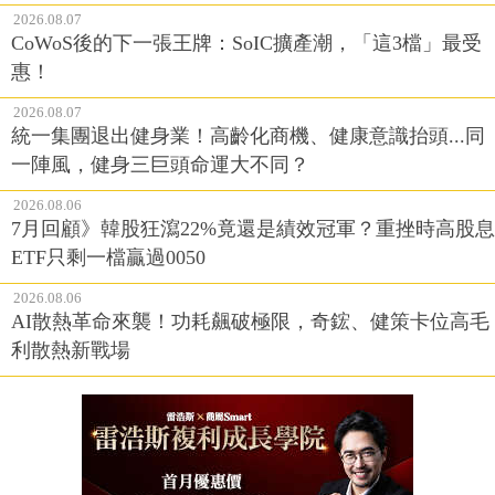
2026.08.07
CoWoS後的下一張王牌：SoIC擴產潮，「這3檔」最受
惠！
2026.08.07
統一集團退出健身業！高齡化商機、健康意識抬頭...同
一陣風，健身三巨頭命運大不同？
2026.08.06
7月回顧》韓股狂瀉22%竟還是績效冠軍？重挫時高股息
ETF只剩一檔贏過0050
2026.08.06
AI散熱革命來襲！功耗飆破極限，奇鋐、健策卡位高毛
利散熱新戰場