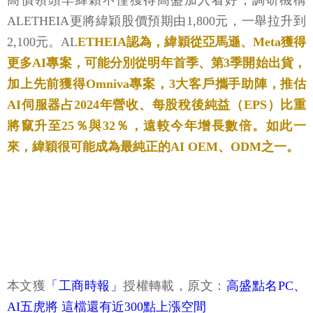
高價領頭羊緯穎不僅獲得高盛加入看好，調研機構
ALETHEIA更將緯穎股價預期由1,800元，一舉拉升到
2,100元。AL
ETHEIA認為，緯穎從亞馬遜、Meta獲得
更多AI專案，可能分別從明年首季、第3季開始出貨，
加上先前獲得Omniva專案，3大客戶攜手助陣，推估
AI伺服器占2024年營收、每股稅後純益（EPS）比重
將竄升至25％與32％，遠較今年增長數倍。如此一
來，緯穎很可能成為最純正的AI OEM、ODM之一。
本文獲
「工商時報」
授權轉載，原文：
高盛點名PC、
AI五虎將 這檔還有近300點上漲空間