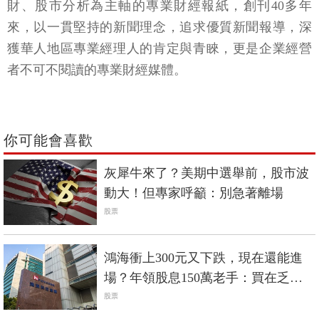
財、股市分析為主軸的專業財經報紙，創刊40多年
來，以一貫堅持的新聞理念，追求優質新聞報導，深
獲華人地區專業經理人的肯定與青睞，更是企業經營
者不可不閱讀的專業財經媒體。
你可能會喜歡
灰犀牛來了？美期中選舉前，股市波
動大！但專家呼籲：別急著離場
股票
鴻海衝上300元又下跌，現在還能進
場？年領股息150萬老手：買在乏人
問津時
股票