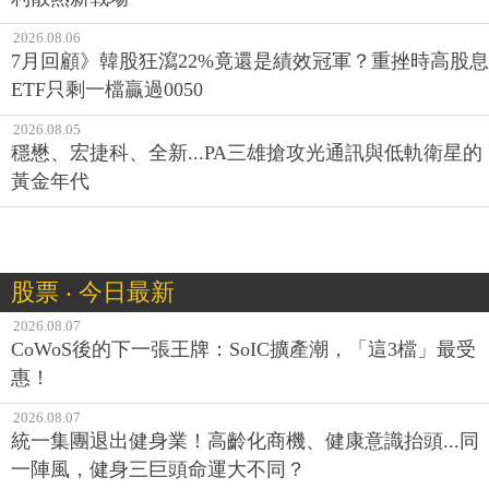
2026.08.06
7月回顧》韓股狂瀉22%竟還是績效冠軍？重挫時高股息
ETF只剩一檔贏過0050
2026.08.05
穩懋、宏捷科、全新...PA三雄搶攻光通訊與低軌衛星的
黃金年代
股票 ‧ 今日最新
2026.08.07
CoWoS後的下一張王牌：SoIC擴產潮，「這3檔」最受
惠！
2026.08.07
統一集團退出健身業！高齡化商機、健康意識抬頭...同
一陣風，健身三巨頭命運大不同？