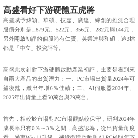
高盛看好下游硬體五虎將
高盛賦予緯穎、華碩、技嘉、廣達、緯創的推測合理
股價分別是1,879元、522元、356元、282元與144元，
另外開啟初評的個股尚有仁寶、英業達與和碩，這3檔
都是「中立」投資評等。
高盛此次針對下游硬體啟動產業初評，主要是看到來
自兩大產品的出貨潛力：一、PC市場出貨量2024年可
望復甦，繳出年增6％佳績；二、AI伺服器2024年、
2025年出貨量上看50萬台與79萬台。
首先，相較於市場對PC市場觀點較保守，研判2024年
成長率只有0％～3％之間，高盛認為，從出貨量角度
看，受惠Win 11升級、補貨循環啟動與AI PC於明年下