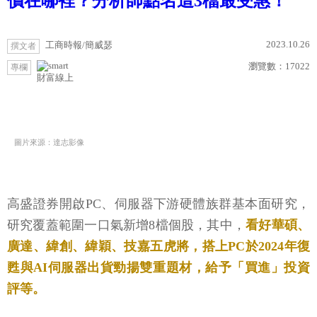
價在哪裡？分析師點名這3檔最受惠！
2023.10.26
工商時報/簡威瑟
撰文者
瀏覽數：
17022
專欄
財富線上
圖片來源：達志影像
高盛證券開啟PC、伺服器下游硬體族群基本面研究，
研究覆蓋範圍一口氣新增8檔個股，其中，
看好華碩、
廣達、緯創、緯穎、技嘉五虎將，搭上PC於2024年復
甦與AI伺服器出貨勁揚雙重題材，給予「買進」投資
評等。