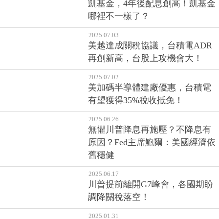
凱基金，4年後配息創高！凱基金
哪裡不一樣了？
2025.07.03
美越達成關稅協議，台積電ADR
再創新高，台股上攻機會大！
2025.07.02
美加碼半導體建廠優惠，台積電
有望獲得35%稅收抵免！
2025.06.26
無懼川普降息再施壓？不降息有
原因？Fed主席鮑爾：美國經濟依
舊穩健
2025.06.17
川普提前離開G7峰會，各國期盼
調降關稅落空！
2025.01.31