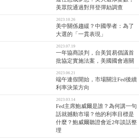
美眾院通過對拜登彈劾調查
2023.10.26
美中關係趨緩？中國學者：為了
大選的「一貫表現」
2023.07.19
一年協商談判，台美貿易倡議首
批協定實施法案，美國國會過關
2023.06.21
端午連假開始，市場關注Fed後續
利率決策方向
2023.03.14
Fed主席鮑威爾是誰？為何講一句
話就撼動市場？他的利率目標是
什麼？鮑威爾聽證會近2年談話整
理