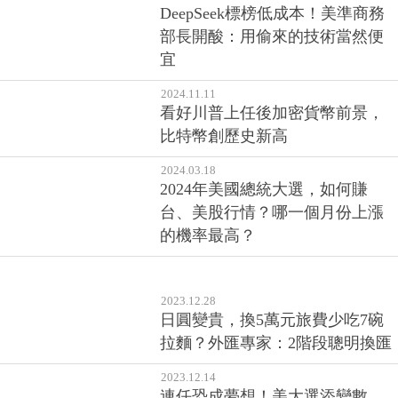
DeepSeek標榜低成本！美準商務
部長開酸：用偷來的技術當然便
宜
2024.11.11
看好川普上任後加密貨幣前景，
比特幣創歷史新高
2024.03.18
2024年美國總統大選，如何賺
台、美股行情？哪一個月份上漲
的機率最高？
2023.12.28
日圓變貴，換5萬元旅費少吃7碗
拉麵？外匯專家：2階段聰明換匯
2023.12.14
連任恐成夢想！美大選添變數，