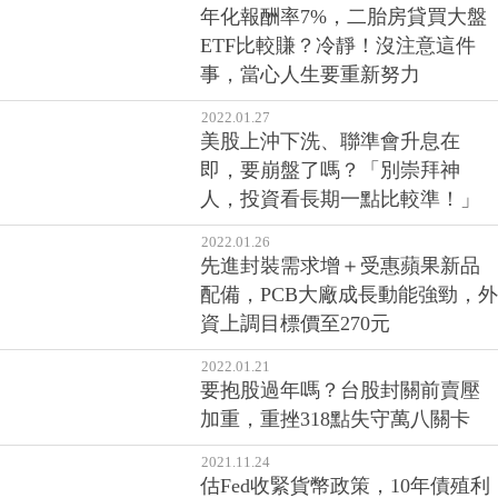
2022.02.03
年化報酬率7%，二胎房貸買大盤
ETF比較賺？冷靜！沒注意這件
事，當心人生要重新努力
2022.01.27
美股上沖下洗、聯準會升息在
即，要崩盤了嗎？「別崇拜神
人，投資看長期一點比較準！」
2022.01.26
先進封裝需求增＋受惠蘋果新品
配備，PCB大廠成長動能強勁，外
資上調目標價至270元
2022.01.21
要抱股過年嗎？台股封關前賣壓
加重，重挫318點失守萬八關卡
2021.11.24