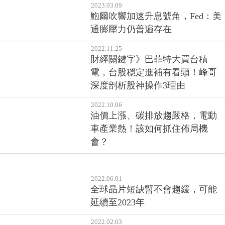
2023.03.09
鮑爾吹響加速升息號角，Fed：美
通膨壓力仍普遍存在
2022.11.25
財經關鍵字》巴菲特大買台積
電，台股穩定進補有看頭！峰哥
深度剖析股神操作3理由
2022.10.06
油價上漲、碳排放趨嚴格，電動
車產業熱！該如何抓住佈局機
會？
2022.06.01
全球晶片短缺暫不會趨緩，可能
延續至2023年