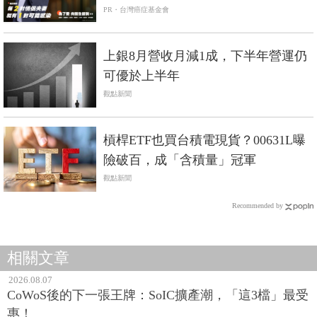
PR・台灣癌症基金會
上銀8月營收月減1成，下半年營運仍
可優於上半年
觀點新聞
槓桿ETF也買台積電現貨？00631L曝
險破百，成「含積量」冠軍
觀點新聞
Recommended by
相關文章
2026.08.07
CoWoS後的下一張王牌：SoIC擴產潮，「這3檔」最受
惠！