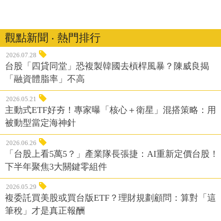
觀點新聞 ‧ 熱門排行
2026.07.28
台股「四貸同堂」恐複製韓國去槓桿風暴？陳威良揭
「融資體脂率」不高
2026.05.21
主動式ETF好夯！專家曝「核心＋衛星」混搭策略：用
被動型當定海神針
2026.06.26
「台股上看5萬5？」產業隊長張捷：AI重新定價台股！
下半年聚焦3大關鍵零組件
2026.05.29
複委託買美股或買台版ETF？理財規劃顧問：算對「這
筆稅」才是真正報酬