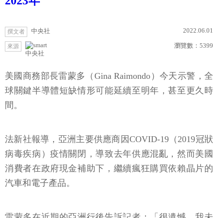
2023年
2022.06.01
中央社
撰文者
瀏覽數：
5399
來源
中央社
美國商務部長雷蒙多（Gina Raimondo）今天示警，全
球關鍵半導體短缺情形可能延續至明年，甚至更久時
間。
法新社報導，亞洲主要供應商因COVID-19（2019冠狀
病毒疾病）疫情關閉，導致去年供應混亂，然而美國
消費者在政府現金補助下，繼續瘋狂購買依賴晶片的
汽車和電子產品。
雷蒙多在近期的亞洲行後告訴記者：「很遺憾，我未