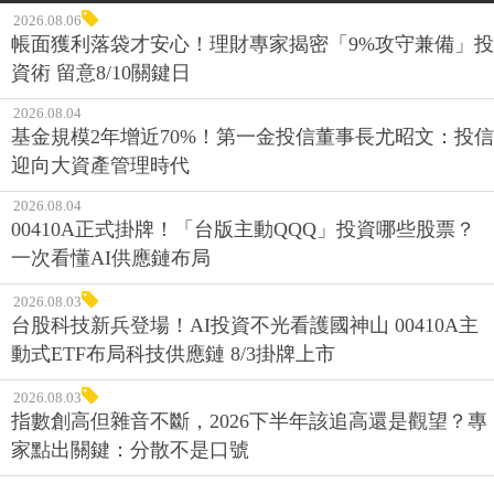
2026.08.06
帳面獲利落袋才安心！理財專家揭密「9%攻守兼備」投
資術 留意8/10關鍵日
2026.08.04
基金規模2年增近70%！第一金投信董事長尤昭文：投信
迎向大資產管理時代
2026.08.04
00410A正式掛牌！「台版主動QQQ」投資哪些股票？
一次看懂AI供應鏈布局
2026.08.03
台股科技新兵登場！AI投資不光看護國神山 00410A主
動式ETF布局科技供應鏈 8/3掛牌上市
2026.08.03
指數創高但雜音不斷，2026下半年該追高還是觀望？專
家點出關鍵：分散不是口號