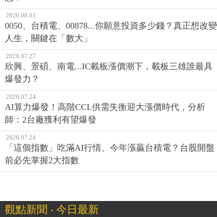
2026.08.03
0050、台積電、00878...你願意投資多少錢？真正想改變
人生，關鍵在「數大」
2026.07.27
欣興、景碩、南電...IC載板漲價潮下，載板三雄誰最具
爆發力？
2026.07.24
AI算力爆發！高階CCL供需失衡迎大漲價時代，分析
師：2台廠獲利有望爆發
2026.07.24
「這個指數」吃滿AI行情、今年漲贏台積電？台股開盤
前必先掌握2大指數
觀點新聞 ‧ 今日最新