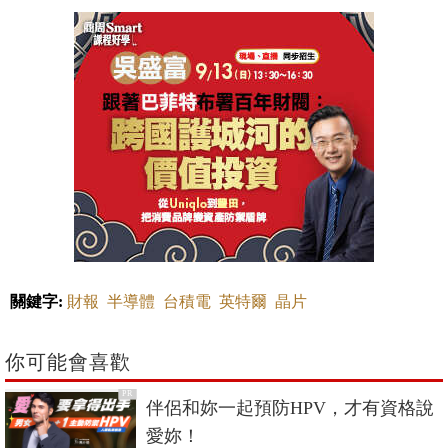
關鍵字:
財報
半導體
台積電
英特爾
晶片
你可能會喜歡
PR
伴侶和妳一起預防HPV，才有資格說
愛妳！