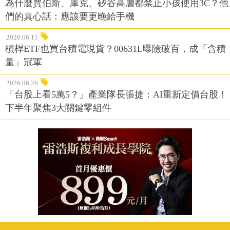
為什麼賈伯斯、庫克、矽谷高層都禁止小孩使用3C？他
們的真心話：應該要更晚給手機
2026.06.11
槓桿ETF也買台積電現貨？00631L曝險破百，成「含積
量」冠軍
2026.06.26
「台股上看5萬5？」產業隊長張捷：AI重新定價台股！
下半年聚焦3大關鍵零組件