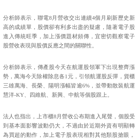
分析師表示，聯電8月營收交出連續4個月刷新歷史新
高的成績單，股價卻有利多出盡的疑慮，隨著電子股
進入傳統旺季，加上漲價題材頻傳，宜密切觀察電子
股營收表現與股價反應之間的關聯性。
分析師表示，傳產股今天在航運股領軍下出現整齊漲
勢，萬海今天除權除息各1元，引領航運股反彈，貨櫃
三雄萬海、長榮、陽明漲幅皆逾6%，並帶動散裝航運
慧洋-KY、四維航、新興、中航等個股跟上。
法人也指出，上市櫃8月營收公布期進入尾聲，個股受
到基本面影響波動仍大，不過由於近期外資有明顯轉
為買超的動作，加上電子股表現相對其他類股搶眼，