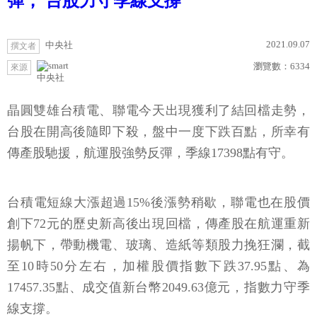
彈， 台股力守季線支撐
2021.09.07
中央社
撰文者
瀏覽數：
6334
來源
中央社
晶圓雙雄台積電、聯電今天出現獲利了結回檔走勢，
台股在開高後隨即下殺，盤中一度下跌百點，所幸有
傳產股馳援，航運股強勢反彈，季線17398點有守。
台積電短線大漲超過15%後漲勢稍歇，聯電也在股價
創下72元的歷史新高後出現回檔，傳產股在航運重新
揚帆下，帶動機電、玻璃、造紙等類股力挽狂瀾，截
至10時50分左右，加權股價指數下跌37.95點、為
17457.35點、成交值新台幣2049.63億元，指數力守季
線支撐。