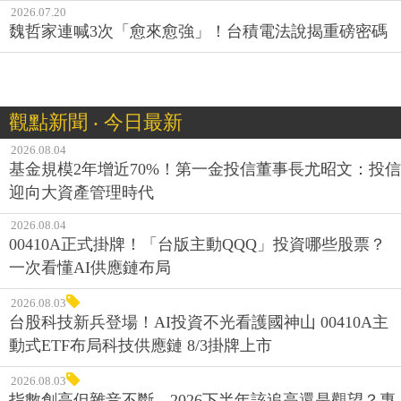
2026.07.20
魏哲家連喊3次「愈來愈強」！台積電法說揭重磅密碼
觀點新聞 ‧ 今日最新
2026.08.04
基金規模2年增近70%！第一金投信董事長尤昭文：投信
迎向大資產管理時代
2026.08.04
00410A正式掛牌！「台版主動QQQ」投資哪些股票？
一次看懂AI供應鏈布局
2026.08.03
台股科技新兵登場！AI投資不光看護國神山 00410A主
動式ETF布局科技供應鏈 8/3掛牌上市
2026.08.03
指數創高但雜音不斷，2026下半年該追高還是觀望？專