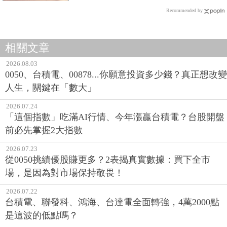
Recommended by
相關文章
2026.08.03
0050、台積電、00878...你願意投資多少錢？真正想改變
人生，關鍵在「數大」
2026.07.24
「這個指數」吃滿AI行情、今年漲贏台積電？台股開盤
前必先掌握2大指數
2026.07.23
從0050挑績優股賺更多？2表揭真實數據：買下全市
場，是因為對市場保持敬畏！
2026.07.22
台積電、聯發科、鴻海、台達電全面轉強，4萬2000點
是這波的低點嗎？