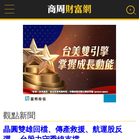
觀點新聞
晶圓雙雄回檔、傳產救援、航運股反