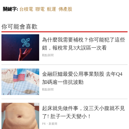
關鍵字:
台積電
聯電
航運
傳產股
你可能會喜歡
為什麼我需要補稅？你可能犯了這些
錯，報稅常見3大誤區一次看
觀點新聞
金融巨鱷最愛公用事業類股 去年Q4
加碼逾一倍抗波動
觀點新聞
PR
起床就先做件事，沒三天小腹就不見
了! 肚子一天天變小！
PR・新素簡