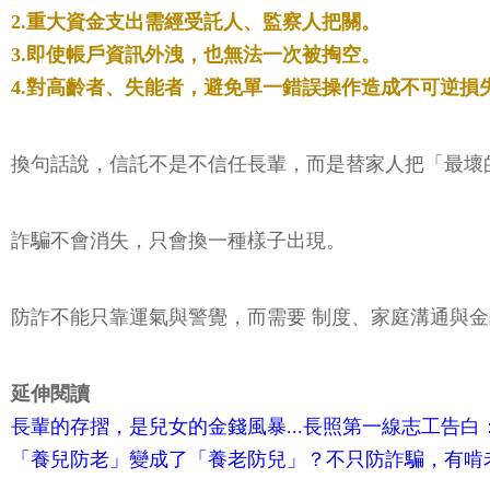
2.重大資金支出需經受託人、監察人把關。
3.即使帳戶資訊外洩，也無法一次被掏空。
4.對高齡者、失能者，避免單一錯誤操作造成不可逆損
換句話說，信託不是不信任長輩，而是替家人把「最壞
詐騙不會消失，只會換一種樣子出現。
防詐不能只靠運氣與警覺，而需要 制度、家庭溝通與金
延伸閱讀
長輩的存摺，是兒女的金錢風暴...長照第一線志工告
「養兒防老」變成了「養老防兒」？不只防詐騙，有啃