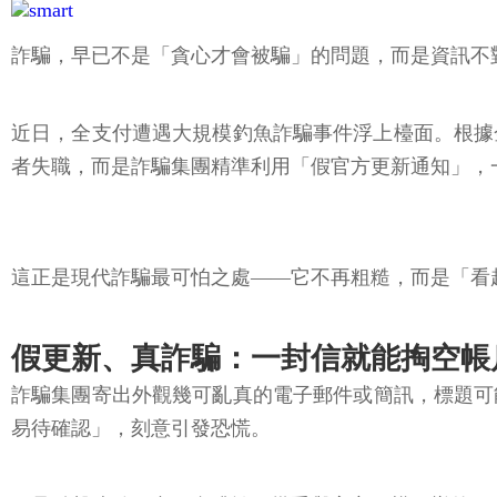
詐騙，早已不是「貪心才會被騙」的問題，而是資訊不
近日，全支付遭遇大規模釣魚詐騙事件浮上檯面。根據
者失職，而是詐騙集團精準利用「假官方更新通知」，一
這正是現代詐騙最可怕之處——它不再粗糙，而是「看
假更新、真詐騙：一封信就能掏空帳
詐騙集團寄出外觀幾可亂真的電子郵件或簡訊，標題可能
易待確認」，刻意引發恐慌。