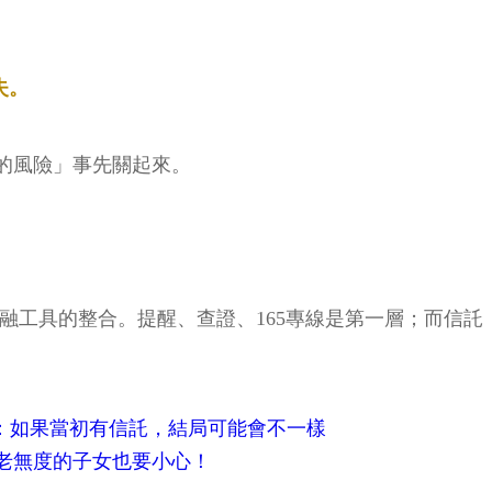
失。
的風險」事先關起來。
融工具的整合。提醒、查證、165專線是第一層；而信
白：如果當初有信託，結局可能會不一樣
老無度的子女也要小心！