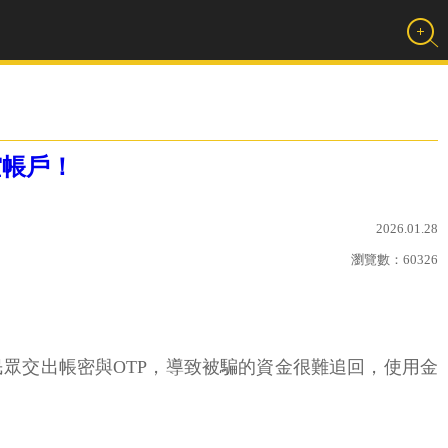
空帳戶！
2026.01.28
瀏覽數：
60326
眾交出帳密與OTP，導致被騙的資金很難追回，使用金