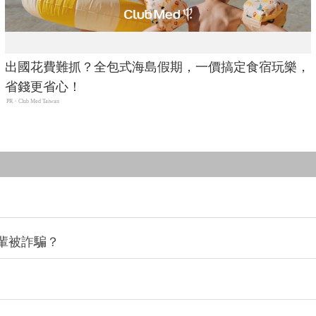
出國花費難抓？全包式海島假期，一價搞定食宿玩樂，
省錢更省心！
PR・Club Med Taiwan
輩被詐騙？