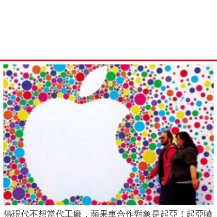
傳現代不想當代工廠，蘋果車合作對象是起亞！起亞噴