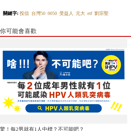
關鍵字:
投信
台灣50
0050
受益人
元大
etf
劉宗聖
你可能會喜歡
驚！每2男就有1人中標？不可能吧？