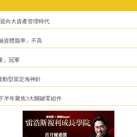
信迎向大資產管理時代
融資體脂率」不高
積量」冠軍
被動型當定海神針
下半年聚焦3大關鍵零組件