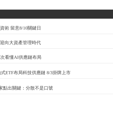
術 留意8/10關鍵日
信迎向大資產管理時代
一次看懂AI供應鏈布局
式ETF布局科技供應鏈 8/3掛牌上市
專家點出關鍵：分散不是口號