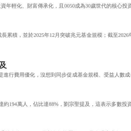
投資年輕化、財富傳承化，且0050成為30歲世代的核
長累積，並於2025年12月突破兆元基金規模；截至2026
及
目的是進行費用優化，沒想到同步促成基金規模、受益人數成
數達約194萬人，佔比達88%，劉宗聖提及，這表示多數投