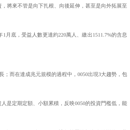
心投資，將來不管是向下扎根、向後延伸，甚至是向外拓展至
年1月底，受益人數更達約220萬人、繳出1511.7%的含息
長；而在達成兆元規模的過程中，0050出現3大趨勢，包
資人是定期定額、小額累積，反映0050的投資門檻低，能