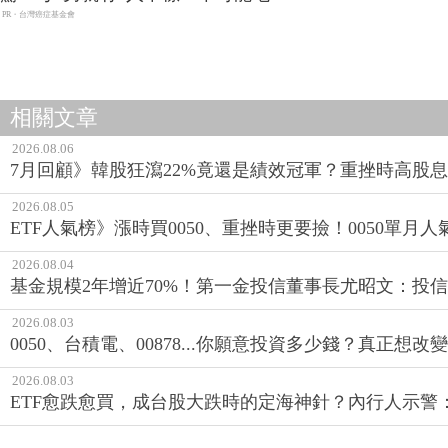
PR・台灣癌症基金會
相關文章
2026.08.06
7月回顧》韓股狂瀉22%竟還是績效冠軍？重挫時高股息E
2026.08.05
ETF人氣榜》漲時買0050、重挫時更要撿！0050單月人
2026.08.04
基金規模2年增近70%！第一金投信董事長尤昭文：投
2026.08.03
0050、台積電、00878...你願意投資多少錢？真正想
2026.08.03
ETF愈跌愈買，成台股大跌時的定海神針？內行人示警