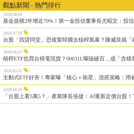
觀點新聞 ‧ 熱門排行
2026.08.04
基金規模2年增近70%！第一金投信董事長尤昭文：投
2026.07.28
台股「四貸同堂」恐複製韓國去槓桿風暴？陳威良揭「
2026.06.11
槓桿ETF也買台積電現貨？00631L曝險破百，成「含
2026.05.21
主動式ETF好夯！專家曝「核心＋衛星」混搭策略：用
2026.06.26
「台股上看5萬5？」產業隊長張捷：AI重新定價台股！