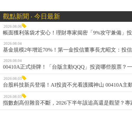
觀點新聞 ‧ 今日最新
2026.08.06
帳面獲利落袋才安心！理財專家揭密「9%攻守兼備」投資
2026.08.04
基金規模2年增近70%！第一金投信董事長尤昭文：投
2026.08.04
00410A正式掛牌！「台版主動QQQ」投資哪些股票？
2026.08.03
台股科技新兵登場！AI投資不光看護國神山 00410A主動
2026.08.03
指數創高但雜音不斷，2026下半年該追高還是觀望？