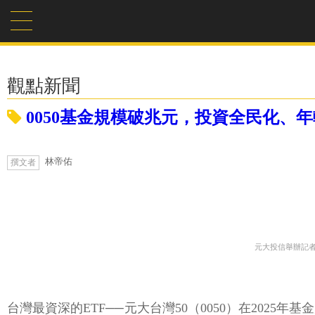
觀點新聞
0050基金規模破兆元，投資全民化、
林帝佑
撰文者
元大投信舉辦記者
台灣最資深的ETF──元大台灣50（0050）在202