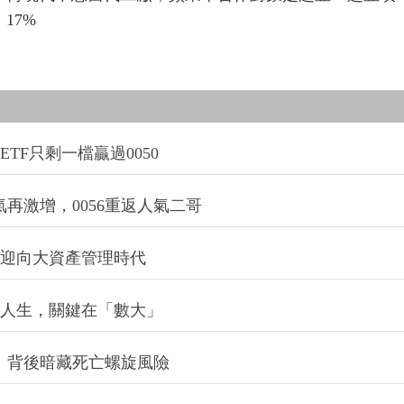
17%
TF只剩一檔贏過0050
氣再激增，0056重返人氣二哥
信迎向大資產管理時代
改變人生，關鍵在「數大」
：背後暗藏死亡螺旋風險