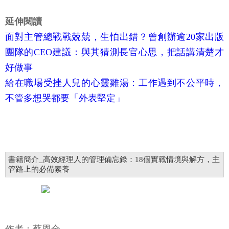
延伸閱讀
面對主管總戰戰兢兢，生怕出錯？曾創辦逾20家出版
團隊的CEO建議：與其猜測長官心思，把話講清楚才
好做事
給在職場受挫人兒的心靈雞湯：工作遇到不公平時，
不管多想哭都要「外表堅定」
書籍簡介_高效經理人的管理備忘錄：18個實戰情境與解方，主
管路上的必備素養