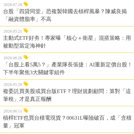
2026.07.28
台股「四貸同堂」恐複製韓國去槓桿風暴？陳威良揭
「融資體脂率」不高
2026.05.21
主動式ETF好夯！專家曝「核心＋衛星」混搭策略：用
被動型當定海神針
2026.06.26
「台股上看5萬5？」產業隊長張捷：AI重新定價台股！
下半年聚焦3大關鍵零組件
2026.05.29
複委託買美股或買台版ETF？理財規劃顧問：算對「這
筆稅」才是真正報酬
2026.06.11
槓桿ETF也買台積電現貨？00631L曝險破百，成「含積
量」冠軍