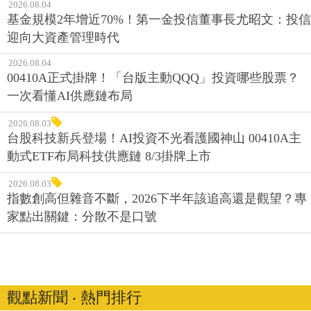
2026.08.04
基金規模2年增近70%！第一金投信董事長尤昭文：投信
迎向大資產管理時代
2026.08.04
00410A正式掛牌！「台版主動QQQ」投資哪些股票？
一次看懂AI供應鏈布局
2026.08.03
台股科技新兵登場！AI投資不光看護國神山 00410A主
動式ETF布局科技供應鏈 8/3掛牌上市
2026.08.03
指數創高但雜音不斷，2026下半年該追高還是觀望？專
家點出關鍵：分散不是口號
觀點新聞 ‧ 熱門排行