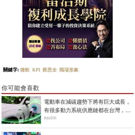
關鍵字:
微軟
KPI
蔡恩全
職場形象
你可能會喜歡
電動車在減碳趨勢下將有巨大成長，
有很多動力系統供應鏈都在台灣，發
展空間大
觀點新聞