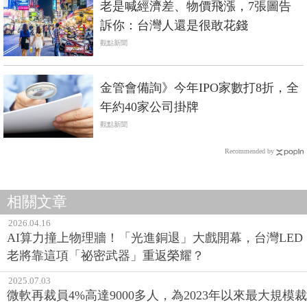
老是喊經濟差、物價飛漲，7張圖告
訴你：台灣人還是很敢花錢
觀點新聞
金管會備詢》今年IPO家數打8折，全
年約40家公司掛牌
觀點新聞
Recommended by
相關文章
2026.04.16
AI算力撞上物理牆！「光進銅退」大戲開幕，台灣LED
老將靠這項「祕密武器」重返榮耀？
2025.07.03
微軟再裁員4%高達9000多人，為2023年以來最大規模裁