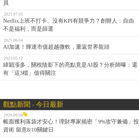
員
2025.07.03
Netflix上班不打卡、沒有KPI有競爭力？創辦人：自由
不是福利，而是篩選
2025.06.04
AI加速！輝達市值超越微軟，重返世界龍頭
2025.05.12
緯穎漲多，關稅陰影下的亮點竟是AI股？分析師曝：還
有「這3檔」值得關注
觀點新聞 ‧ 今日最新
2026.08.06
帳面獲利落袋才安心！理財專家揭密「9%攻守兼備」投
資術 留意8/10關鍵日