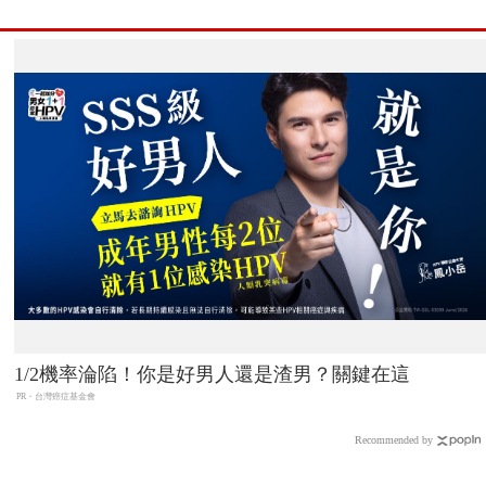
1/2機率淪陷！你是好男人還是渣男？關鍵在這
PR・台灣癌症基金會
Recommended by