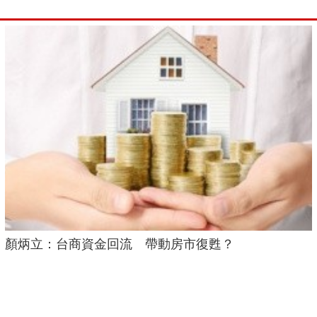
顏炳立：台商資金回流 帶動房市復甦？