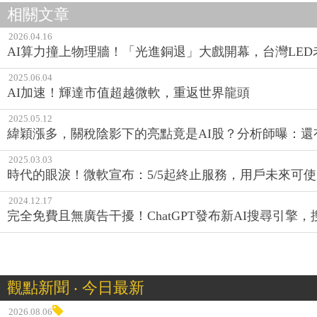
相關文章
2026.04.16
AI算力撞上物理牆！「光進銅退」大戲開幕，台灣LE
2025.06.04
AI加速！輝達市值超越微軟，重返世界龍頭
2025.05.12
緯穎漲多，關稅陰影下的亮點竟是AI股？分析師曝：還
2025.03.03
時代的眼淚！微軟宣布：5/5起終止服務，用戶未來可使用
2024.12.17
完全免費且無廣告干擾！ChatGPT發布新AI搜尋引擎，搜
觀點新聞 ‧ 今日最新
2026.08.06