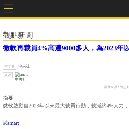
觀點新聞
微軟再裁員4%高達9000多人，為2023
中央社
撰文者
來源
中央社
圖片來源：達志
摘要
微軟啟動自2023年以來最大裁員行動，裁減約4%人力，