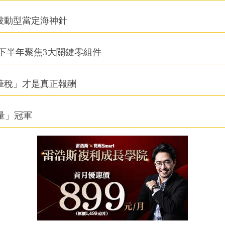
被動型當定海神針
下半年聚焦3大關鍵零組件
筆稅」才是真正報酬
積量」冠軍