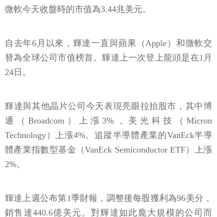
微軟今天收盤時的市值為3.44兆美元。
自去年6月以來，輝達一直與蘋果（Apple）和微軟交
替為全球公司市值榜首。輝達上一次登上龍頭是在1月
24日。
輝達與其他晶片公司今天表現亮眼拉抬股市，其中博
通（Broadcom）上漲3%，美光科技（Micron
Technology）上漲4%。追蹤半導體產業的VanEck半導
體產業指數型基金（VanEck Semiconductor ETF）上漲
2%。
輝達上週公布第1季財報，調整後每股獲利為96美分，
銷售達440.6億美元。對輝達如此龐大規模的公司而