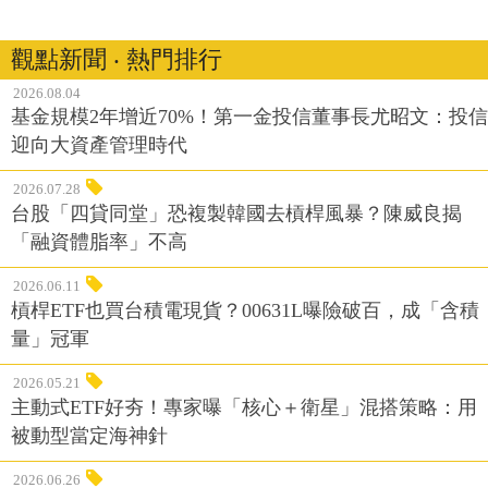
觀點新聞 ‧ 熱門排行
2026.08.04
基金規模2年增近70%！第一金投信董事長尤昭文：投信
迎向大資產管理時代
2026.07.28
台股「四貸同堂」恐複製韓國去槓桿風暴？陳威良揭
「融資體脂率」不高
2026.06.11
槓桿ETF也買台積電現貨？00631L曝險破百，成「含積
量」冠軍
2026.05.21
主動式ETF好夯！專家曝「核心＋衛星」混搭策略：用
被動型當定海神針
2026.06.26