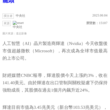
龍頭
2025.06.04
中央社
撰文者
瀏覽數：
15107
來源
中央社
圖片來源：達志影像
人工智慧（AI）晶片製造商輝達（Nvidia）今天收盤後
市值超越微軟（Microsoft），再次成為全球市值最高
的上市公司。
財經媒體CNBC報導，輝達股價今天上漲約3%，收在
141.40美元。由於輝達在出口管制與關稅疑慮下仍保持
強勁成長，其股價在過去1個月內飆升近24%。
輝達目前市值為3.45兆美元（新台幣103.53兆美元），