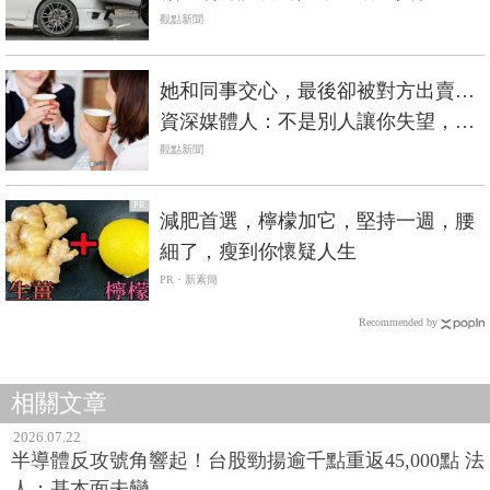
驗證車子安全
觀點新聞
她和同事交心，最後卻被對方出賣…
資深媒體人：不是別人讓你失望，是
你不該有寄望
觀點新聞
PR
減肥首選，檸檬加它，堅持一週，腰
細了，瘦到你懷疑人生
PR・新素簡
Recommended by
相關文章
2026.07.22
半導體反攻號角響起！台股勁揚逾千點重返45,000點 法
人：基本面未變