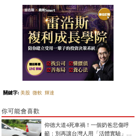
關鍵字:
美股
微軟
輝達
你可能會喜歡
仰德大道4死車禍！一個奶爸悲傷呼
籲：別再讓台灣人用「活體實驗」來