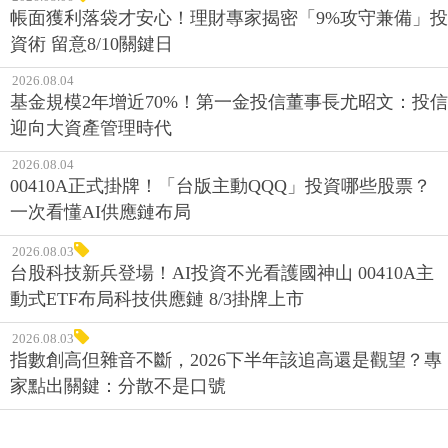
帳面獲利落袋才安心！理財專家揭密「9%攻守兼備」投
資術 留意8/10關鍵日
2026.08.04
基金規模2年增近70%！第一金投信董事長尤昭文：投信
迎向大資產管理時代
2026.08.04
00410A正式掛牌！「台版主動QQQ」投資哪些股票？
一次看懂AI供應鏈布局
2026.08.03
台股科技新兵登場！AI投資不光看護國神山 00410A主
動式ETF布局科技供應鏈 8/3掛牌上市
2026.08.03
指數創高但雜音不斷，2026下半年該追高還是觀望？專
家點出關鍵：分散不是口號