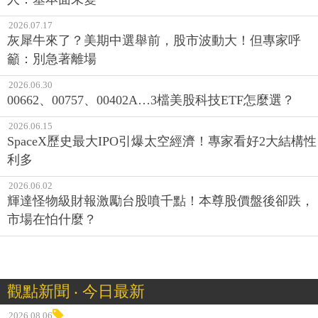
2026.07.17
灰犀牛來了？美期中選舉前，股市波動大！但專家呼
籲：別急著離場
2026.06.30
00662、00757、00402A…3檔美股科技ETF怎麼選？
2026.06.15
SpaceX歷史最大IPO引爆太空經濟！專家看好2大結構性
利多
2026.06.02
輝達怪物級財報激勵台股噴千點！本尊股價盤後卻跌，
市場在怕什麼？
觀點新聞 ‧ 今日最新
2026.08.06