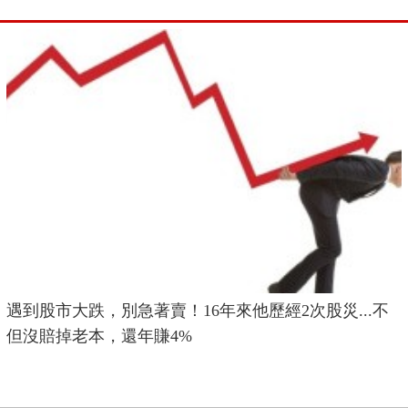
遇到股市大跌，別急著賣！16年來他歷經2次股災...不
但沒賠掉老本，還年賺4%