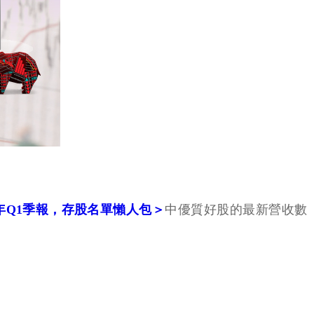
9年Q1季報，存股名單懶人包＞
中優質好股的最新營收數