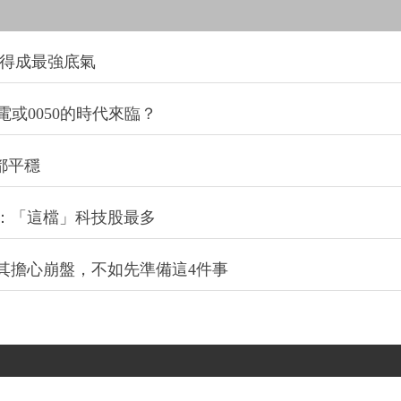
利得成最強底氣
或0050的時代來臨？
都平穩
小車：「這檔」科技股最多
其擔心崩盤，不如先準備這4件事