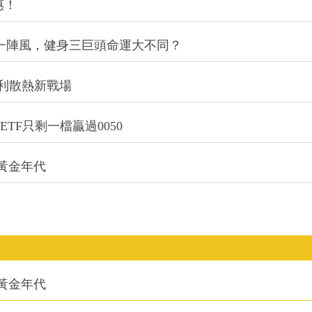
惠！
同一陣風，健身三巨頭命運大不同？
利散熱新戰場
TF只剩一檔贏過0050
的黃金年代
的黃金年代