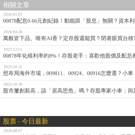
相關文章
2026.05.03
00878配息0.66元創紀錄！動能跟「股息」無關？資本
2026.04.28
萬般皆下品、唯有AI香？定存股還能買？閉著眼買台積電
2025.12.11
00878年化殖利率約8%！存股老手：喜歡他股價及配息
2025.10.31
想布局海外市場，009811、00924、00916怎麼選？
2025.10.30
股市屢創新高，該「居高思危」嗎？存股專家小車：與
股票 ‧ 今日最新
2026.08.07