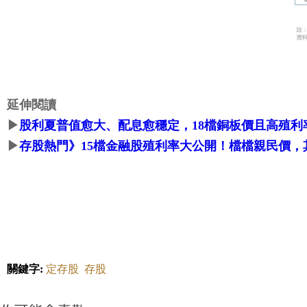
延伸閱讀
▶
股利夏普值愈大、配息愈穩定，18檔銅板價且高殖利
▶
存股熱門》15檔金融股殖利率大公開！檔檔親民價，
關鍵字:
定存股
存股