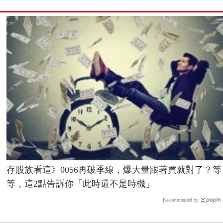
存股族看這》0056再破季線，爆大量跟著買就對了？等
等，這2點告訴你「此時還不是時機」
Recommended by