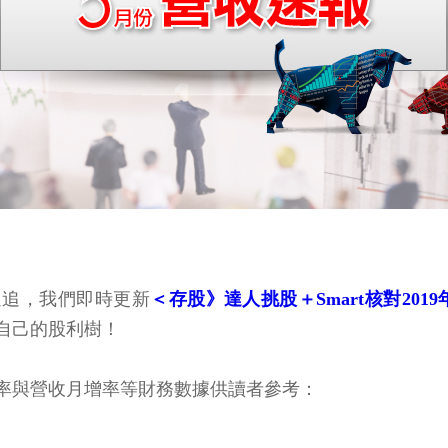
追追追，我們即時更新
＜存股》達人挑股＋Smart核對201
自己的股利樹！
增率與營收月增率等財務數據供讀者參考：