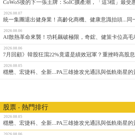
CoWoS後的下一張王牌：SoIC擴產潮，「這3檔」最受
2026.08.07
統一集團退出健身業！高齡化商機、健康意識抬頭...
2026.08.06
AI散熱革命來襲！功耗飆破極限，奇鋐、健策卡位高毛
2026.08.06
7月回顧》韓股狂瀉22%竟還是績效冠軍？重挫時高股息E
2026.08.05
穩懋、宏捷科、全新...PA三雄搶攻光通訊與低軌衛星
股票 ‧ 熱門排行
2026.08.05
穩懋、宏捷科、全新...PA三雄搶攻光通訊與低軌衛星
2026.08.06