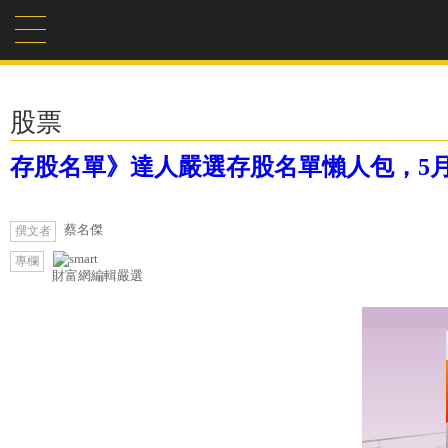
股票
存股名單》達人嚴選存股名單懶人包，5
蔡名傑
撰文者
專欄
財富網編輯嚴選