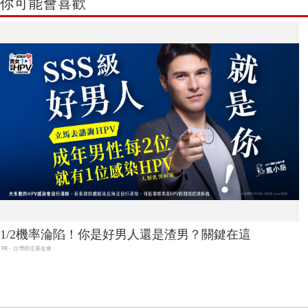
你可能會喜歡
1/2機率淪陷！你是好男人還是渣男？關鍵在這
PR・台灣癌症基金會