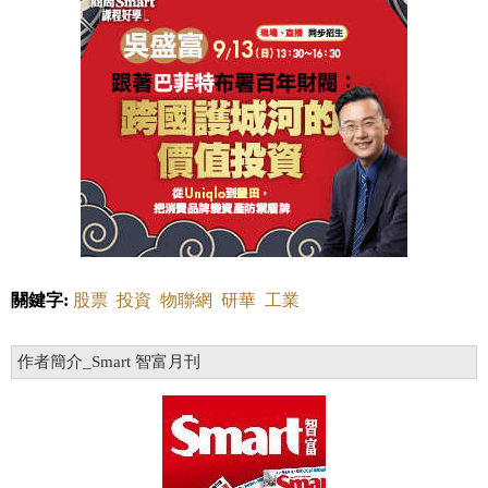
關鍵字:
股票
投資
物聯網
研華
工業
作者簡介_Smart 智富月刊