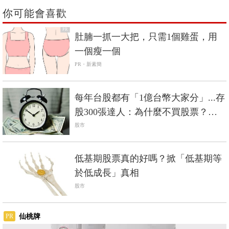
你可能會喜歡
PR
肚腩一抓一大把，只需1個雞蛋，用
一個瘦一個
PR・新素簡
每年台股都有「1億台幣大家分」...存
股300張達人：為什麼不買股票？殖
利率5％就能打敗通膨！
股市
低基期股票真的好嗎？掀「低基期等
於低成長」真相
股市
仙桃牌
PR