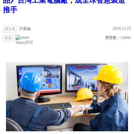
品》台灣工業電腦廠，成全球智慧製造
推手
2016.11.25
許家綸
撰文者
瀏覽數：
14442
來源
Smart月刊