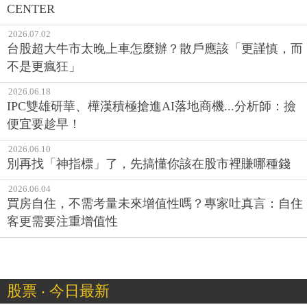
CENTER
2026.07.02
台股超大牛市太晚上車怎麼辦？散戶應該「更謹慎，而
不是更瘋狂」
2026.06.18
IPC雙雄研華、樺漢積極搶進AI落地商機...分析師：撿
便宜要趁早！
2026.06.10
別再找「神指標」了，先搞懂你該在股市裡賺哪種錢
2026.06.04
買房自住，不需考量未來增值性嗎？專家吐真言：自住
客更需要注重增值性
股票 ‧ 今日最新