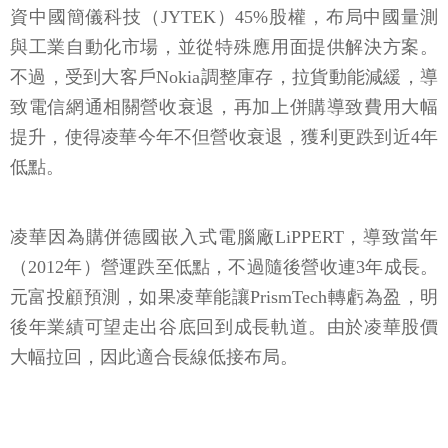
資中國簡儀科技（JYTEK）45%股權，布局中國量測
與工業自動化市場，並從特殊應用面提供解決方案。
不過，受到大客戶Nokia調整庫存，拉貨動能減緩，導
致電信網通相關營收衰退，再加上併購導致費用大幅
提升，使得凌華今年不但營收衰退，獲利更跌到近4年
低點。
凌華因為購併德國嵌入式電腦廠LiPPERT，導致當年
（2012年）營運跌至低點，不過隨後營收連3年成長。
元富投顧預測，如果凌華能讓PrismTech轉虧為盈，明
後年業績可望走出谷底回到成長軌道。由於凌華股價
大幅拉回，因此適合長線低接布局。