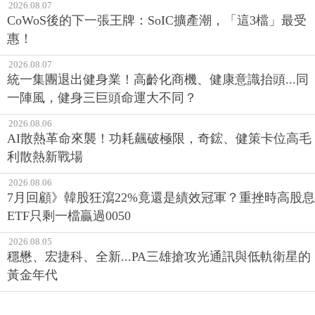
2026.08.07
CoWoS後的下一張王牌：SoIC擴產潮，「這3檔」最受
惠！
2026.08.07
統一集團退出健身業！高齡化商機、健康意識抬頭...同
一陣風，健身三巨頭命運大不同？
2026.08.06
AI散熱革命來襲！功耗飆破極限，奇鋐、健策卡位高毛
利散熱新戰場
2026.08.06
7月回顧》韓股狂瀉22%竟還是績效冠軍？重挫時高股息
ETF只剩一檔贏過0050
2026.08.05
穩懋、宏捷科、全新...PA三雄搶攻光通訊與低軌衛星的
黃金年代