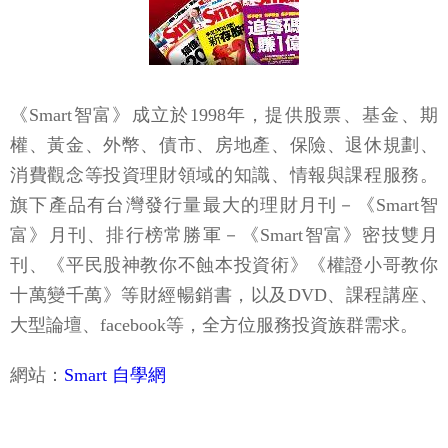
《Smart智富》成立於1998年，提供股票、基金、期
權、黃金、外幣、債市、房地產、保險、退休規劃、
消費觀念等投資理財領域的知識、情報與課程服務。
旗下產品有台灣發行量最大的理財月刊－《Smart智
富》月刊、排行榜常勝軍－《Smart智富》密技雙月
刊、《平民股神教你不蝕本投資術》《權證小哥教你
十萬變千萬》等財經暢銷書，以及DVD、課程講座、
大型論壇、facebook等，全方位服務投資族群需求。
網站：
Smart 自學網