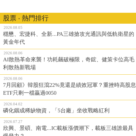
股票 ‧ 熱門排行
2026.08.05
穩懋、宏捷科、全新...PA三雄搶攻光通訊與低軌衛星的
黃金年代
2026.08.06
AI散熱革命來襲！功耗飆破極限，奇鋐、健策卡位高毛
利散熱新戰場
2026.08.06
7月回顧》韓股狂瀉22%竟還是績效冠軍？重挫時高股息
ETF只剩一檔贏過0050
2026.04.02
磷化銦成稀缺物資，「5台廠」坐收戰略紅利
2026.07.27
欣興、景碩、南電...IC載板漲價潮下，載板三雄誰最具
爆發力？