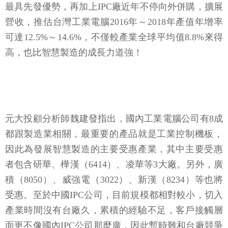
最具先發優勢，再加上IPC廠近年不停向外併購，擴展
營收，推估台灣工業電腦2016年～2018年產值年增率
可達12.5%～14.6%，不僅較產業全球平均值8.8%來得
高，也比智慧製造的成長力道強！
元大投顧分析師魏建發指出，國內工業電腦公司有8成
都跟製造業相關，最重要的產品就是工業控制機板，
因此為發展智慧製造的主要受惠產業，其中主要受惠
者包含研華、樺漢（6414）、凌華等3大廠。另外，廣
積（8050）、威強電（3022）、新漢（8234）等也將
受惠。至於中國IPC公司，目前規模都相對較小，切入
產業時間沒有台廠久，累積的經驗不足，客戶接觸層
面更不像國內IPC公司那麼廣，因此暫時難和台廠競爭