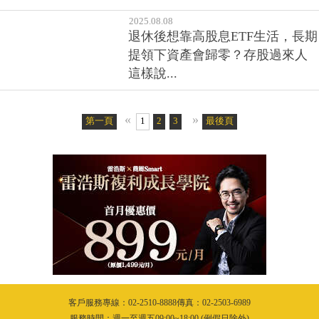
2025.08.08
退休後想靠高股息ETF生活，長期
提領下資產會歸零？存股過來人
這樣說...
«
»
第一頁
1
2
3
4
5
最後頁
6
7
8
9
10
11
客戶服務專線：02-2510-8888傳真：02-2503-6989
服務時間：週一至週五09:00~18:00 (例假日除外)