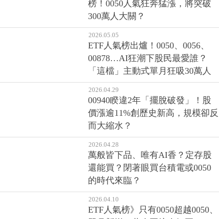
榜！0050人氣狂奔猛漲，將突破
300萬人大關？
2026.05.05
ETF人氣榜出爐！0050、0056、
00878…AI狂潮下股民最愛誰？
「這檔」主動式單月狂吸30萬人
2026.04.29
00940睽違2年「擺脫破發」！股
價漲逾11%創歷史新高，規模卻反
而大縮水？
2026.04.28
萬般皆下品、唯有AI香？定存股
還能買？閉著眼買台積電或0050
的時代來臨？
2026.04.10
ETF人氣榜》只有0050超越0050、