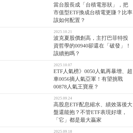
當台股長成「台積電形狀」，把
市值型ETF換成台積電更賺？比率
該如何配置？
2025.10.21
波克夏股價創高，主打巴菲特投
資哲學的00940卻還在「破發」！
該續抱嗎？
2025.10.07
ETF人氣榜》0050人氣再暴增、超
車0056摘人氣亞軍！有望挑戰
00878人氣王寶座？
2025.09.24
高股息ETF配息縮水、績效落後大
盤還能抱？不管ETF表現好壞，
「它」都是最大贏家
2025.09.18