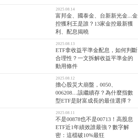
2025.08.14
富邦金、國泰金、台新新光金...金
控獲利王是誰？13家金控最新獲
利、配息揭曉
2025.08.13
ETF拿收益平準金配息，如何判斷
合理性？一文拆解收益平準金的
動用條件
2025.08.12
擔心股災大崩盤，0050、
006208…該繼續存？為什麼指數
型ETF是財富成長的最佳選擇？
2025.08.11
不是00878也不是00713！高股息
ETF近1年績效誰最強？數字解
密：這檔破10%最狂