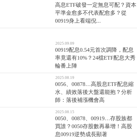
高息ETF破發一定無息可配？資本
平準金愈多不代表配愈多？從
00919身上看端倪...
2025.09.09
00919配息0.54元首次調降，配息
率竟還有10%？24檔ETF配息大秀
輪番上陣
2025.08.19
0056、00878…高股息ETF配息縮
水、績效落後大盤還能抱？分析
師：落後補漲機會高
2025.08.15
0050、00878、00919…存股族都
買誰？0050存股數再暴增！高股
息00919逆勢成長顯著