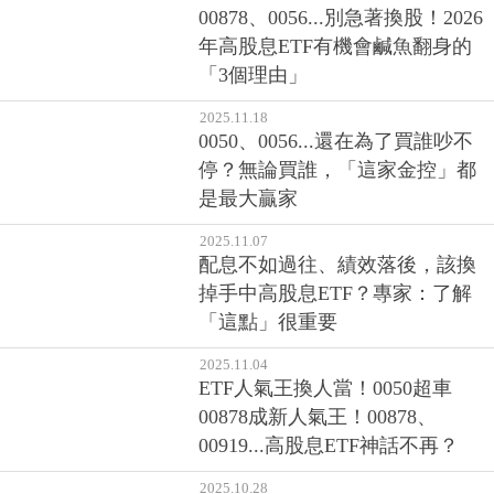
00878、0056...別急著換股！2026
年高股息ETF有機會鹹魚翻身的
「3個理由」
2025.11.18
0050、0056...還在為了買誰吵不
停？無論買誰，「這家金控」都
是最大贏家
2025.11.07
配息不如過往、績效落後，該換
掉手中高股息ETF？專家：了解
「這點」很重要
2025.11.04
ETF人氣王換人當！0050超車
00878成新人氣王！00878、
00919...高股息ETF神話不再？
2025.10.28