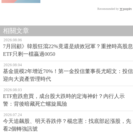
Recommended by
相關文章
2026.08.06
7月回顧》韓股狂瀉22%竟還是績效冠軍？重挫時高股息
ETF只剩一檔贏過0050
2026.08.04
基金規模2年增近70%！第一金投信董事長尤昭文：投信
迎向大資產管理時代
2026.08.03
ETF愈跌愈買，成台股大跌時的定海神針？內行人示
警：背後暗藏死亡螺旋風險
2026.07.24
今天追飆股、明天吞跌停？楊忠憲：找底部起漲股，先
看2個轉強訊號