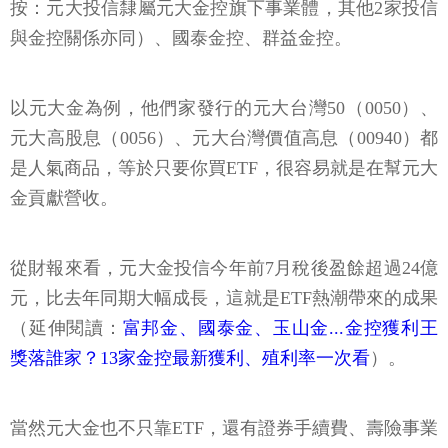
按：元大投信隸屬元大金控旗下事業體，其他2家投信
與金控關係亦同）、國泰金控、群益金控。
以元大金為例，他們家發行的元大台灣50（0050）、
元大高股息（0056）、元大台灣價值高息（00940）都
是人氣商品，等於只要你買ETF，很容易就是在幫元大
金貢獻營收。
從財報來看，元大金投信今年前7月稅後盈餘超過24億
元，比去年同期大幅成長，這就是ETF熱潮帶來的成果
（延伸閱讀：
富邦金、國泰金、玉山金...金控獲利王
獎落誰家？13家金控最新獲利、殖利率一次看
）。
當然元大金也不只靠ETF，還有證券手續費、壽險事業