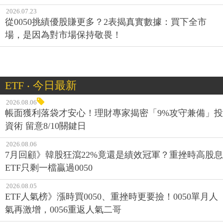
2026.07.23
從0050挑績優股賺更多？2表揭真實數據：買下全市
場，是因為對市場保持敬畏！
ETF ‧ 今日最新
2026.08.06
帳面獲利落袋才安心！理財專家揭密「9%攻守兼備」投
資術 留意8/10關鍵日
2026.08.06
7月回顧》韓股狂瀉22%竟還是績效冠軍？重挫時高股息
ETF只剩一檔贏過0050
2026.08.05
ETF人氣榜》漲時買0050、重挫時更要撿！0050單月人
氣再激增，0056重返人氣二哥