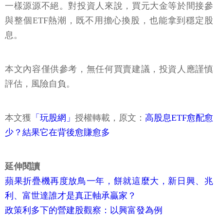
一樣源源不絕。對投資人來說，買元大金等於間接參
與整個ETF熱潮，既不用擔心換股，也能拿到穩定股
息。
本文內容僅供參考，無任何買賣建議，投資人應謹慎
評估，風險自負。
本文獲
「玩股網」
授權轉載，原文：
高股息ETF愈配愈
少？結果它在背後愈賺愈多
延伸閱讀
蘋果折疊機再度放鳥一年，餅就這麼大，新日興、兆
利、富世達誰才是真正軸承贏家？
政策利多下的營建股觀察：以興富發為例