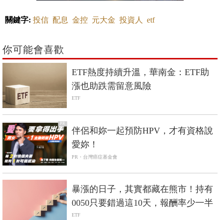
關鍵字:
投信
配息
金控
元大金
投資人
etf
你可能會喜歡
ETF熱度持續升溫，華南金：ETF助
漲也助跌需留意風險
ETF
PR
伴侶和妳一起預防HPV，才有資格說
愛妳！
PR・台灣癌症基金會
暴漲的日子，其實都藏在熊市！持有
0050只要錯過這10天，報酬率少一半
ETF