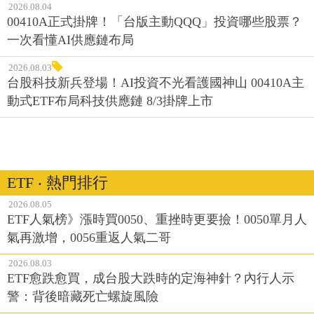
2026.08.04
00410A正式掛牌！「台版主動QQQ」投資哪些股票？
一次看懂AI供應鏈布局
2026.08.03
台股科技新兵登場！AI投資不光看護國神山 00410A主
動式ETF布局科技供應鏈 8/3掛牌上市
ETF ‧ 熱門排行
2026.08.05
ETF人氣榜》漲時買0050、重挫時更要撿！0050單月人
氣再激增，0056重返人氣二哥
2026.08.03
ETF愈跌愈買，成台股大跌時的定海神針？內行人示
警：背後暗藏死亡螺旋風險