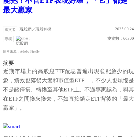
能抱？不管ETF表現好壞，「它」都是
最大贏家
2025.09.24
玩股網／玩股神探
撰文者
瀏覽數：
60300
專欄
玩股網
圖片來源：Adobe Firefly
摘要
近期市場上的高股息ETF配息普遍出現愈配愈少的現
象，績效也落後大盤和市值型ETF…，不少人也煩惱是
不是該停損、轉換至其他ETF上。不過專家認為，與其
在ETF之間換來換去，不如直接鎖定ETF背後的「最大
贏家」。