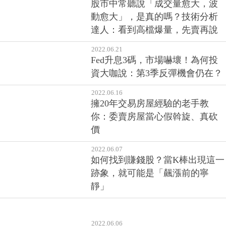
股市中常聽說「成交量愈大，波
動愈大」，是真的嗎？技術分析
達人：看到高檔爆量，先賣再說
2022.06.21
Fed升息3碼，市場嚇壞！為何投
資大咖說：第3季反彈機會仍在？
2022.06.16
擁20年交易房屋經驗的老手教
你：委賣房屋當心假斡旋、真砍
價
2022.06.07
如何找到賺錢股？當K棒出現這一
跡象，就可能是「飆漲前的寧
靜」
2022.06.06