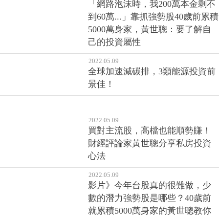
「網路泡沫時，我200萬本金剩不
到60萬...」靠抓強勢股40歲前累積
5000萬身家，黃世聰：要了解自
己的投資屬性
2022.05.09
全球加速減碳排，3類能源投資前
景佳！
2022.05.09
買對主流股，高檔也能順勢賺！
財經評論家黃世聰分享私房投資
心法
2022.05.09
影片》今年台股真的很難做，少
數的潛力強勢股是哪些？40歲前
就累積5000萬身家的黃世聰教你