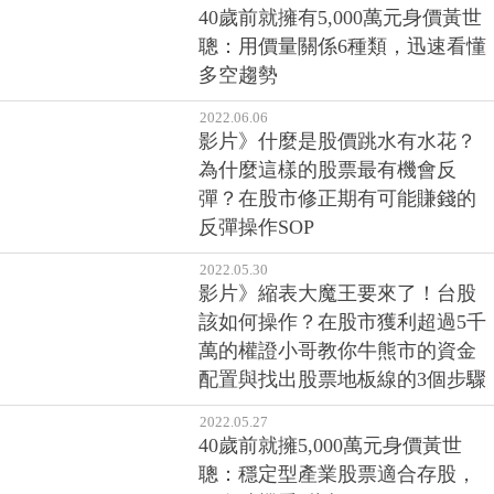
40歲前就擁有5,000萬元身價黃世
聰：用價量關係6種類，迅速看懂
多空趨勢
2022.06.06
影片》什麼是股價跳水有水花？
為什麼這樣的股票最有機會反
彈？在股市修正期有可能賺錢的
反彈操作SOP
2022.05.30
影片》縮表大魔王要來了！台股
該如何操作？在股市獲利超過5千
萬的權證小哥教你牛熊市的資金
配置與找出股票地板線的3個步驟
2022.05.27
40歲前就擁5,000萬元身價黃世
聰：穩定型產業股票適合存股，