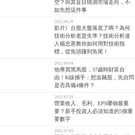
空？與其盲目猜測市場走向，不
如先想這件事
2022.08.29
影片》台股大盤落底了嗎？為何
技術分析老是失準？技術分析達
人楊忠憲教你如何用對技術指
標，從魚頭賺到魚尾！
2022.08.04
他專買黑馬股，37歲時財富自
由！K線捕手：想追飆股，先自問
是否具備4條件？
2022.07.29
營業收入、毛利、EPS哪個最重
要？新手投資人必須知道的5個重
要數字
2022.07.05