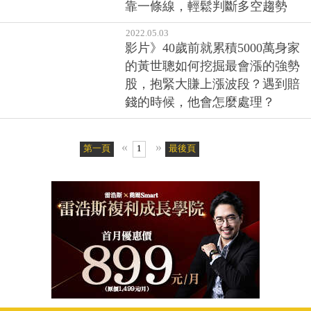
靠一條線，輕鬆判斷多空趨勢
2022.05.03
影片》40歲前就累積5000萬身家
的黃世聰如何挖掘最會漲的強勢
股，抱緊大賺上漲波段？遇到賠
錢的時候，他會怎麼處理？
«
»
第一頁
1
最後頁