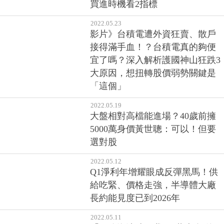
買進時機看2指標
2022.05.23
影片》台積電遭外資狂賣、散戶
接得滿手血！？台積電真的夠便
宜了嗎？深入解析護國神山狂跌3
大原因，想扭轉股價弱勢關鍵是
「這個」
2022.05.19
大盤相對高檔能進場？40歲前擁
5000萬身價黃世聰：可以！但要
選對股
2022.05.12
Q1淨利年增耀眼成反彈黑馬！供
給吃緊、價格走強，半導體大廠
長約能見度已到2026年
2022.05.11