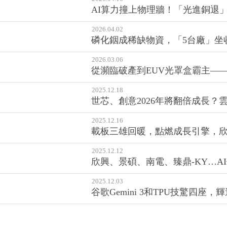
2026.03.06
從瀕臨破產到EUV光罩盒霸主——
2025.12.18
世芯、創意2026年將翻倍成長？
2025.12.16
載板三雄回暖，點燃成長引擎，
2025.12.12
欣興、景碩、南電、臻鼎-KY…A
2025.12.03
谷歌Gemini 3和TPU技驚四
2025.11.14
電子零組件吹漲價風，這幾家是隱
2025.08.05