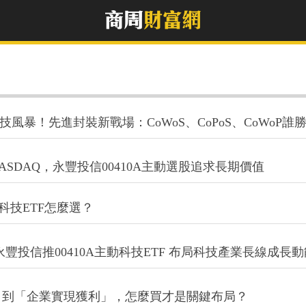
技風暴！先進封裝新戰場：CoWoS、CoPoS、CoWoP誰
SDAQ，永豐投信00410A主動選股追求長期價值
美股科技ETF怎麼選？
豐投信推00410A主動科技ETF 布局科技產業長線成長
」到「企業實現獲利」，怎麼買才是關鍵布局？