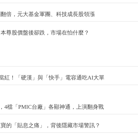
酬翻倍，元大基金軍團、科技成長股領漲
！本尊股價盤後卻跌，市場在怕什麼？
CC當紅！「硬漢」與「快手」電容通吃AI大單
引擎，4檔「PMIC台廠」各顯神通，上演翻身戰
仁寶的「貼息之痛」，背後隱藏市場警訊？
」大戲開幕，台灣LED老將靠這項「祕密武器」重返榮耀
收戰略紅利