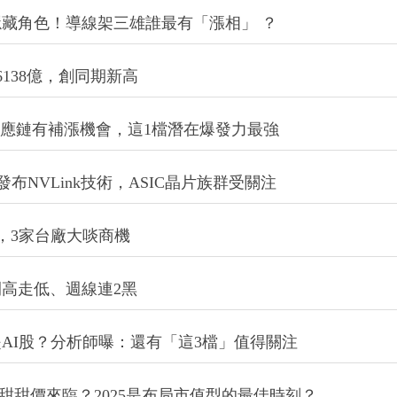
138億，創同期新高
IC供應鏈有補漲機會，這1檔潛在爆發力最強
發布NVLink技術，ASIC晶片族群受關注
主流，3家台廠大啖商機
高走低、週線連2黑
AI股？分析師曝：還有「這3檔」值得關注
甜甜價來臨？2025是布局市值型的最佳時刻？
«
»
第一頁
1
2
3
4
5
最後頁
6
7