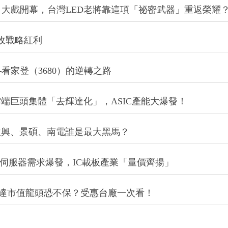
看家登（3680）的逆轉之路
雲端巨頭集體「去輝達化」，ASIC產能大爆發！
欣興、景碩、南電誰是最大黑馬？
I伺服器需求爆發，IC載板產業「量價齊揚」
座，輝達市值龍頭恐不保？受惠台廠一次看！
藏角色！導線架三雄誰最有「漲相」 ？