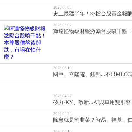
2026.06.05
史上最猛半年！37檔台股基金報
2026.06.02
輝達怪物級財報激勵台股噴千點
2026.05.19
國巨、立隆電、鈺邦...不只ML
2026.04.27
矽力-KY、致新...AI與車用雙
2026.04.24
除息就是割韭菜？智易、神基、
2026.04.16
AI算力撞上物理牆！「光進銅退
2026.04.02
磷化銦成稀缺物資，「5台廠」坐