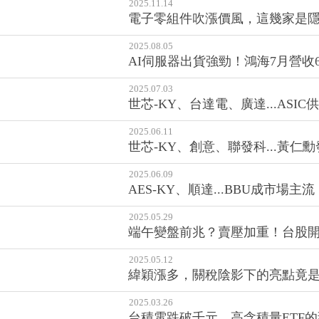
AI伺服器出貨強勁！鴻海7月營收6
2025.07.03
世芯-KY、台達電、廣達...AS
2025.06.11
世芯-KY、創意、聯發科...黃仁勳
2025.06.09
AES-KY、順達...BBU成市場
2025.05.29
端午變盤前兆？賣壓加重！台股開
2025.05.12
緯穎漲多，關稅陰影下的亮點竟是
2025.03.26
台積電跌破千元，高含積量ETF的