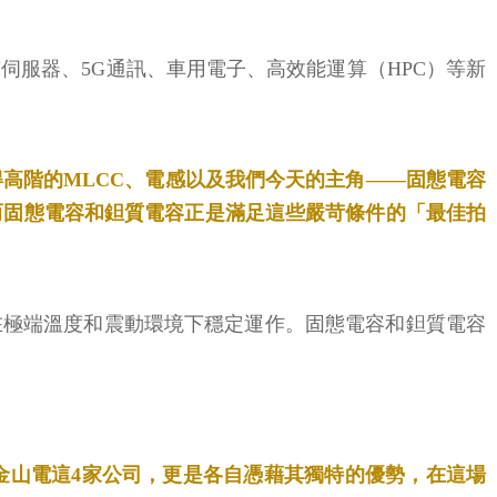
I伺服器、5G通訊、車用電子、高效能運算（HPC）等新
高階的MLCC、電感以及我們今天的主角——固態電容
而固態電容和鉭質電容正是滿足這些嚴苛條件的「最佳拍
在極端溫度和震動環境下穩定運作。固態電容和鉭質電容
金山電這4家公司，更是各自憑藉其獨特的優勢，在這場