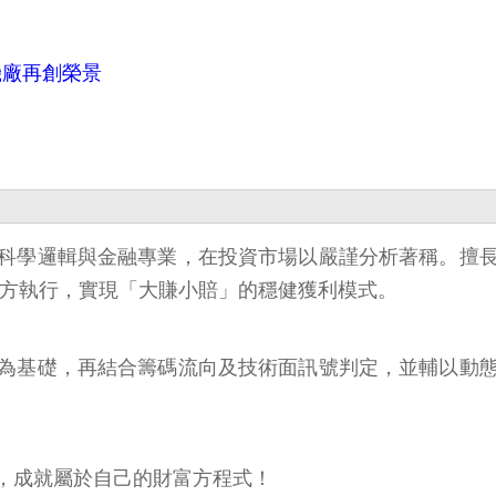
機廠再創榮景
科學邏輯與金融專業，在投資市場以嚴謹分析著稱。擅
上方執行，實現「大賺小賠」的穩健獲利模式。
為基礎，再結合籌碼流向及技術面訊號判定，並輔以動
，成就屬於自己的財富方程式！