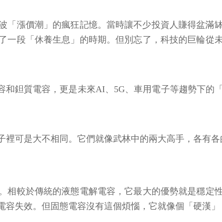
年那波「漲價潮」的瘋狂記憶。當時讓不少投資人賺得盆滿
了一段「休養生息」的時期。但別忘了，科技的巨輪從
容和鉭質電容，更是未來AI、5G、車用電子等趨勢下
子裡可是大不相同。它們就像武林中的兩大高手，各有各
。相較於傳統的液態電解電容，它最大的優勢就是穩定
電容失效。但固態電容沒有這個煩惱，它就像個「硬漢」