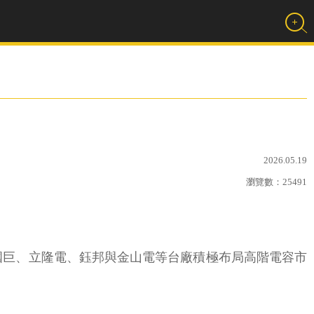
2026.05.19
瀏覽數：
25491
，國巨、立隆電、鈺邦與金山電等台廠積極布局高階電容市