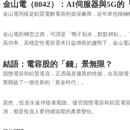
金山電（8042）：AI伺服器與5G
金山電同樣是鋁質電解電容的資深廠商，近年來也積極轉
金山電的轉型之路，可謂是「鴨子划水，默默耕耘」。
高功率、高穩定性電容需求日益增長的趨勢下，金山電
結語：電容股的「錢」景無限？
固態電容和鉭質電容，正憑藉其優異的性能，在高階電
業開啟了一個全新的「黃金時代」。
當然，投資永遠伴隨著風險。儘管固態電容和鉭質電
演，都是投資人要持續追蹤的產業變化。