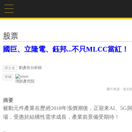
股票
國巨、立隆電、鈺邦...不只MLCC當紅
劉彥良分析師
撰文者
專欄
理財彥究院
圖片來源：達志
摘要
被動元件產業在歷經2018年漲價潮後，正迎來AI、
場，受惠於結構性需求成長，產業前景備受期待！