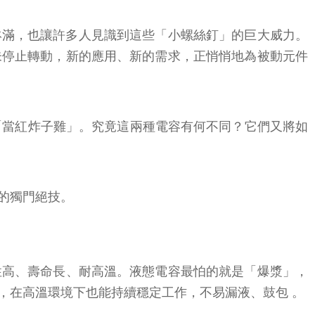
缽滿，也讓許多人見識到這些「小螺絲釘」的巨大威力。
未停止轉動，新的應用、新的需求，正悄悄地為被動元件
的「當紅炸子雞」。究竟這兩種電容有何不同？它們又將如
的獨門絕技。
性高、壽命長、耐高溫。液態電容最怕的就是「爆漿」，
，在高溫環境下也能持續穩定工作，不易漏液、鼓包 。