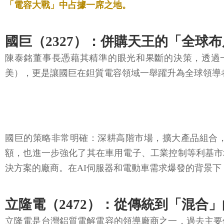
「電容大戰」中占據一席之地。
國巨（2327）：併購天王的「全球
陳泰銘董事長憑藉其精準的眼光和果斷的決策，透過一系
美），更是讓國巨在鉭質電容領域一舉躍升為全球領導
國巨的策略非常明確：深耕高階市場，擴大產品組合，
額，也進一步強化了其在車用電子、工業控制等利基市
決方案的廠商。在AI伺服器和電動車需求爆發的背景
立隆電（2472）：從傳統到「混合
立隆電是台灣鋁質電解電容的領導廠商之一，過去主要