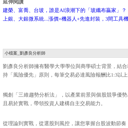
延伸閱讀
建榮、富喬、台玻，誰是AI浪潮下的「玻纖布贏家」？
上銀、大銀微系統...漲價+機器人+先進封裝，3間工具
小檔案_劉彥良分析師
劉彥良分析師擁有醫學大學學位與商學碩士背景，結合
持「風險優先」原則，每筆交易必達風險報酬比1:3以
獨創「三維趨勢分析法」，以產業前景與個股競爭優勢
且易於實戰，帶領投資人建構自主交易能力。
從理論到實戰，從選股到風控，讓您掌握台股波動節奏