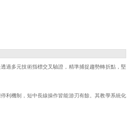
長透過多元技術指標交叉驗證，精準捕捉趨勢轉折點，堅
態停利機制，短中長線操作皆能游刃有餘。其教學系統化