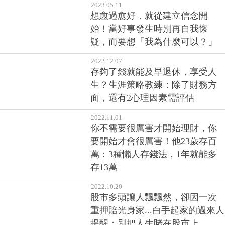
2022.12.07
存夠了錢就能及早退休，享受人
生？生涯策略教練：除了財務方
面，還有2心理因素需評估
2022.11.01
你不需要很厲害才開始理財，你
要開始才會很厲害！他23歲存百
萬：3種懶人存錢法，1年就能多
存13萬
2022.10.20
股市多頭讓人飄飄然，卻因一次
重押賠光身家...白手起家的過來人
提醒：別把人生賭在股市上
2022.05.12
Q1淨利年增耀眼成反彈黑馬！供
給吃緊、價格走強，半導體大廠