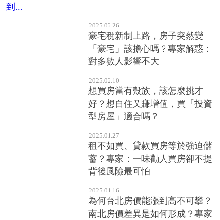
「豪宅」該擔心嗎？專家解惑：
對多數人影響不大
2025.02.10
想買房當有殼族，該怎麼挑才
好？想自住又賺增值，買「投資
型房屋」適合嗎？
2025.01.27
租不如買、貸款買房等於強迫儲
蓄？專家：一味勸人買房卻不提
背後風險最可怕
2025.01.16
為何台北房價能漲到高不可攀？
南北房價差異是如何形成？專家
曝殘酷現實...
2025.01.08