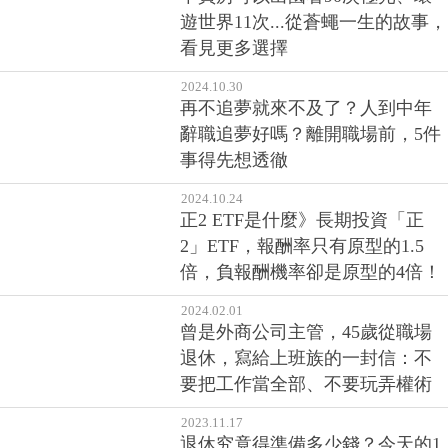
再不追夢就來不及了？人到中年
辭職追夢好嗎？離開職場前，5件
事得先想透徹
2024.10.24
正2 ETF是什麼》長期投資「正
2」ETF，報酬率只有原型的1.5
倍，負報酬機率卻是原型的4倍！
2024.02.01
曾是外商公司主管，45歲從職場
退休，寫給上班族的一封信：不
要把工作當全部、不要玩弄權術
2023.11.17
退休究竟得準備多少錢？今天的1
元不是以後的1元！想樂活退休，
千萬別低估通膨的威力
2023.08.23