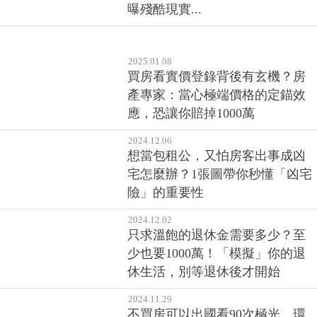
買房看實價登錄背後有玄機？房
產專家：當心極端價格的定錨效
應，恐讓你賠掉1000萬
2024.12.06
想當包租公，又怕房客出事成凶
宅怎麼辦？1張圖帶你秒懂「凶宅
險」的重要性
2024.12.02
只求溫飽的退休金需要多少？至
少也要1000萬！「模擬」你的退
休生活，別等退休後才開始
2024.11.29
不買房可以出國看90次極光、環
遊世界11次...從蒼蠅一生的故事，
看見更多選擇
2024.10.30