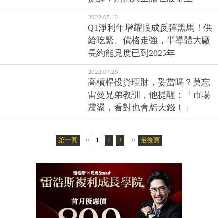
長約能見度已到2026年
2022.04.25
高槓桿投資理財，妥當嗎？莫忘
雷曼兄弟教訓，他提醒：「市場
震盪，看對也會虧大錢！」
«
»
第一頁
1
2
3
4
最後頁