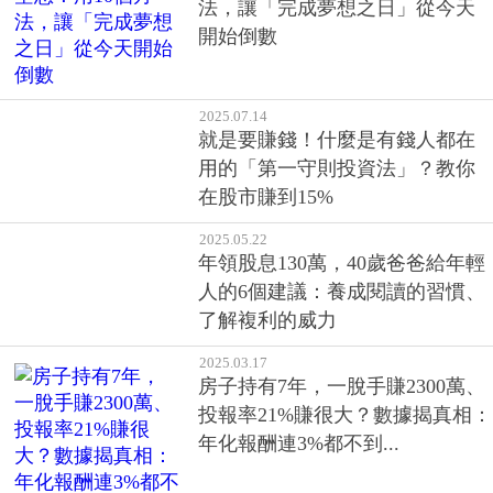
法，讓「完成夢想之日」從今天
開始倒數
2025.07.14
就是要賺錢！什麼是有錢人都在
用的「第一守則投資法」？教你
在股市賺到15%
2025.05.22
年領股息130萬，40歲爸爸給年輕
人的6個建議：養成閱讀的習慣、
了解複利的威力
2025.03.17
房子持有7年，一脫手賺2300萬、
投報率21%賺很大？數據揭真相：
年化報酬連3%都不到...
2025.02.26
豪宅稅新制上路，房子突然變