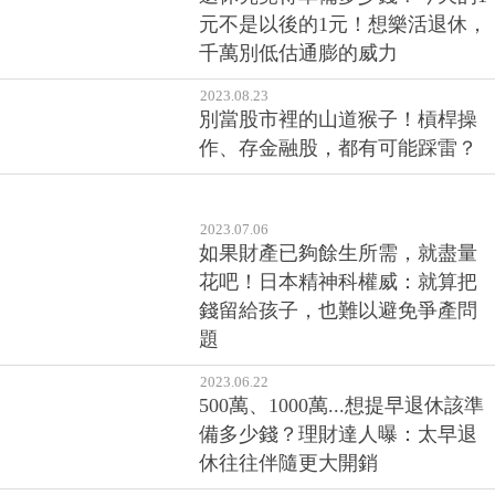
別當股市裡的山道猴子！槓桿操
作、存金融股，都有可能踩雷？
2023.07.06
如果財產已夠餘生所需，就盡量
花吧！日本精神科權威：就算把
錢留給孩子，也難以避免爭產問
題
2023.06.22
500萬、1000萬...想提早退休該準
備多少錢？理財達人曝：太早退
休往往伴隨更大開銷
2023.05.11
想愈過愈好，就從建立信念開
始！當好事發生時別再自我懷
疑，而要想「我為什麼可以？」