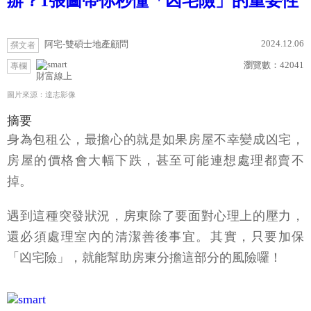
辦？1張圖帶你秒懂「凶宅險」的重要性
2024.12.06
阿宅-雙碩士地產顧問
撰文者
瀏覽數：
42041
專欄
財富線上
圖片來源：達志影像
摘要
身為包租公，最擔心的就是如果房屋不幸變成凶宅，
房屋的價格會大幅下跌，甚至可能連想處理都賣不
掉。
遇到這種突發狀況，房東除了要面對心理上的壓力，
還必須處理室內的清潔善後事宜。​其實，只要加保
「凶宅險」，就能幫助房東分擔這部分的風險囉！