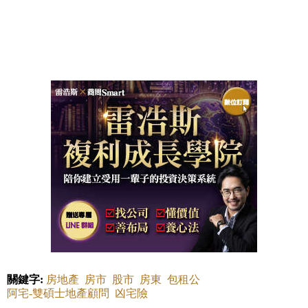
關鍵字:
房地產
房市
股市
房東
包租公
阿宅-雙碩士地產顧問
凶宅險