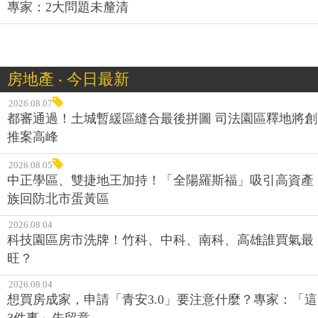
專家：2大問題未釐清
房地產 ‧ 今日最新
2026.08.07
都審通過！土城暫緩區縫合最後拼圖 司法園區釋地將創
推案高峰
2026.08.05
中正學區、雙捷地王加持！「全陽羅斯福」吸引高資產
族回防北市蛋黃區
2026.08.04
科技園區房市洗牌！竹科、中科、南科、高雄誰買氣最
旺？
2026.08.04
想買房成家，申請「青安3.0」要注意什麼？專家：「這
3件事」先留意