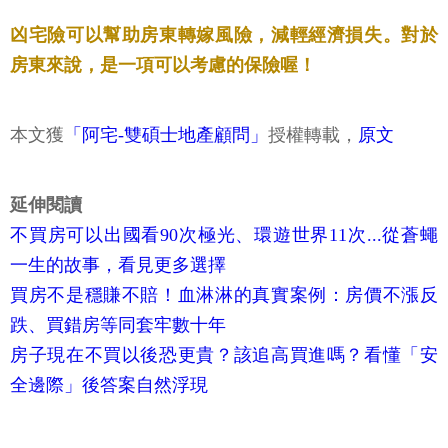
凶宅險可以幫助房東轉嫁風險，減輕經濟損失。對於
房東來說，是一項可以考慮的保險喔！
本文獲
「阿宅-雙碩士地產顧問」
授權轉載，
原文
延伸閱讀
不買房可以出國看90次極光、環遊世界11次...從蒼蠅
一生的故事，看見更多選擇
買房不是穩賺不賠！血淋淋的真實案例：房價不漲反
跌、買錯房等同套牢數十年
房子現在不買以後恐更貴？該追高買進嗎？看懂「安
全邊際」後答案自然浮現