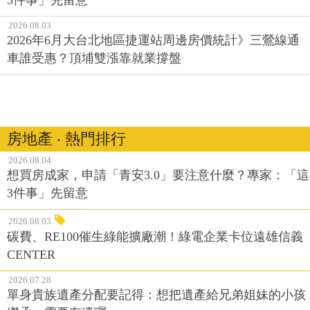
2026.08.03
2026年6月大台北地區捷運站周邊房價統計》三鶯線通
車誰受惠？頂埔雙漲靠就業撐盤
房地產 ‧ 熱門排行
2026.08.04
想買房成家，申請「青安3.0」要注意什麼？專家：「這
3件事」先留意
2026.08.03
碳費、RE100催生綠能擴廠潮！綠電企業卡位遠雄信義
CENTER
2026.07.28
單身貴族遺產分配要記得：想把遺產給兄弟姐妹的小孩