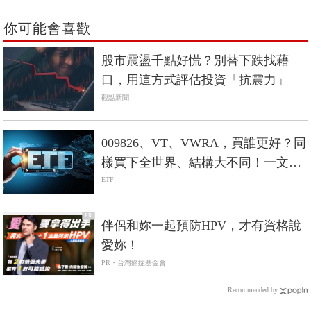
你可能會喜歡
股市震盪千點好慌？別替下跌找藉
口，用這方式評估投資「抗震力」
觀點新聞
009826、VT、VWRA，買誰更好？同
樣買下全世界、結構大不同！一文完
整剖析
ETF
PR
伴侶和妳一起預防HPV，才有資格說
愛妳！
PR・台灣癌症基金會
Recommended by