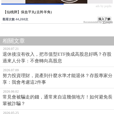
ads by popIn
【仙桃牌】保血平丸(去羚羊角)
深入了解
觀看次數 44,268次
Recommended by
相關文章
2026.07.21
退休後沒有收入，把市值型ETF換成高股息好嗎？存股
過來人分享：不會轉向高股息
2026.07.09
努力投資理財，資產到什麼水準才能退休？存股專家分
享：我會考慮這2件事
2026.06.02
常見會被騙走的錢，通常來自這幾個地方！如何避免長
輩被詐騙？
2026.05.25