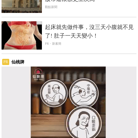
觀點新聞
PR
起床就先做件事，沒三天小腹就不見
了! 肚子一天天變小！
PR・新素簡
仙桃牌
PR