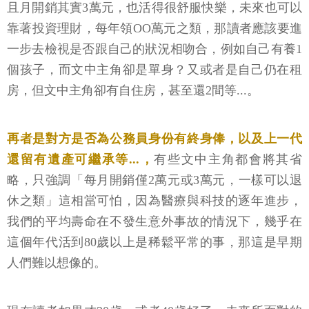
且月開銷其實3萬元，也活得很舒服快樂，未來也可以
靠著投資理財，每年領OO萬元之類，那讀者應該要進
一步去檢視是否跟自己的狀況相吻合，例如自己有養1
個孩子，而文中主角卻是單身？又或者是自己仍在租
房，但文中主角卻有自住房，甚至還2間等...。
再者是對方是否為公務員身份有終身俸，以及上一代
還留有遺產可繼承等...，
有些文中主角都會將其省
略，只強調「每月開銷僅2萬元或3萬元，一樣可以退
休之類」這相當可怕，因為醫療與科技的逐年進步，
我們的平均壽命在不發生意外事故的情況下，幾乎在
這個年代活到80歲以上是稀鬆平常的事，那這是早期
人們難以想像的。