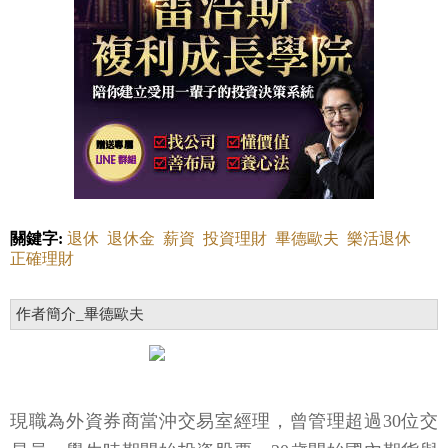
關鍵字:
退休
退休金
薪資
投資理財
畢德歐夫
樂活退休
正確理財
作者簡介_畢德歐夫
現職為外資券商當沖交易室經理，曾管理超過30位交