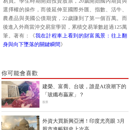
易員。學生時期開始投資股票，20歲開始國內期貨與
選擇權的操作，而後延伸至國際外匯、指數、活牛、
農產品與美國公債期貨，22歲賺到了第一個百萬。而
後進入外商當沖交易室學習，累積交易筆數超過125萬
筆。著有：《
我在計程車上看到的財富風景：往上翻
身與向下墜落的關鍵瞬間
》
你可能會喜歡
建榮、富喬、台玻，誰是AI浪潮下的
「玻纖布贏家」？
股票
外資大買新興亞洲！印度尤亮眼 3月
股市進帳額史上次高