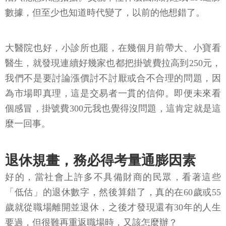
數據，但至少也知道時代變了，以前的他想錯了。
大醫院也好，小診所也罷，在幾個月前帶大、小寶看
醫生，就發現連續好幾家也都把掛號費拉高到250元，
我們不是要討論漲價討不討厭或合不合理的問題，因
為市場即真理，這是交易者一貫的信仰。即便未來看
個感冒，掛號費300元我也覺得沒問題，這肯定就是這
麼一回事。
退休規畫，務必得考量通膨因素
好的，當社會上許多不具備財商的民眾，看著這些
「低估」的退休數字，然後算錯了，真的在60歲或55
歲就從職場離開並退休，之後才發現還有30年的人生
要過，但很難再重返職場時，又該怎麼辦？