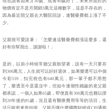
現在讀者如果才30歲、或者40歲好了，未來所面對的
物價肯定不是月開銷3萬元這種數字，這是不存在的，
因為最近陪父親去大醫院回診，連醫藥費都上漲了不
少。
父親很可愛說著：「怎麼連這醫藥費都漲這麼多，還
好有你幫我出，謝謝啦！」
是的，以前小時候常聽父親盼望著，說有一天只要存
到300萬元，人生就可以好好退休，如果樂透可以中個
今彩539，扣完稅也有640萬元，那一輩子都不用愁
了，樂透至今是還沒中，但如今連個性鐵齒的老父親
都承認，一個人如果65歲，即便真有300萬元也難以撐
到20年後的85歲，況且還有醫療費用等等的項目，生
活只能愈來愈拮据。父親不懂什麼國際財經或CPI通膨