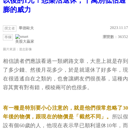
以後的1元！想樂活退休，千萬別低估通
膨的威力
2023.11.17
畢德歐夫
撰文者
瀏覽數：
36352
專欄
美股大贏家
圖片來源：達志影像
相信讀者們應該看過一類網路文章，大意上就是存到
了多少錢、然後月花多少，於是就退休了好多年，現
在很逍遙自在之類的，也會讓網友們很羨慕，這種內
容其實有對有錯，模稜兩可的也很多。
有一種是特別要小心注意的，就是他們很常忽略了30
年後的物價，跟現在的物價是「截然不同」。
所以假
設有個60歲的人，他現在表示早已順利退休10年，而