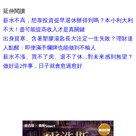
延伸閱讀
薪水不高，想靠投資提早退休辦得到嗎？本小利大利
不大！盡可能提高收入才是真關鍵
出身貧寒、含著塑膠湯匙長大注定一生失敗？理財達
人點醒：即便滿手爛牌也能做到不輸人
薪水不漲、買不了房、退不了休...對未來感到無望？
做好這2件事，日子就會愈過愈好