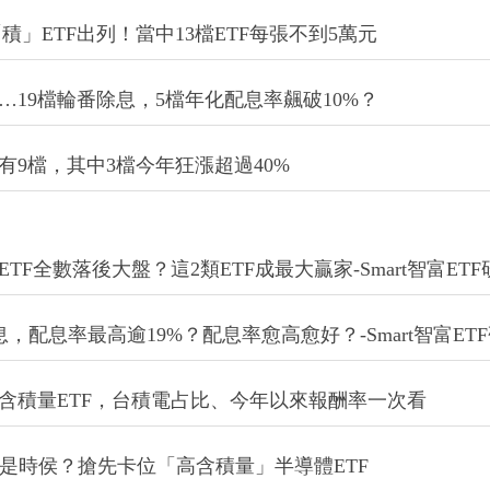
」ETF出列！當中13檔ETF每張不到5萬元
0940…19檔輪番除息，5檔年化配息率飆破10%？
有9檔，其中3檔今年狂漲超過40%
ETF全數落後大盤？這2類ETF成最大贏家-Smart智富ET
除息，配息率最高逾19%？配息率愈高愈好？-Smart智富ET
高含積量ETF，台積電占比、今年以來報酬率一次看
正是時侯？搶先卡位「高含積量」半導體ETF