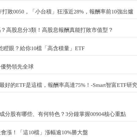
量ETF打敗0050，「小台積」狂漲近28%，報酬率前10強出爐
？高股息分3類！高股息報酬真能打敗市值型？
瞪眼？給你10檔「高含積量」ETF
一優勢領先全球
最好的ETF是這檔，報酬率高達75%！-Smart智富ETF研
麼？成分股有哪些、有何特色？3分鐘掌握00904核心重點
最會漲！「這10檔」漲幅逾10%勝大盤