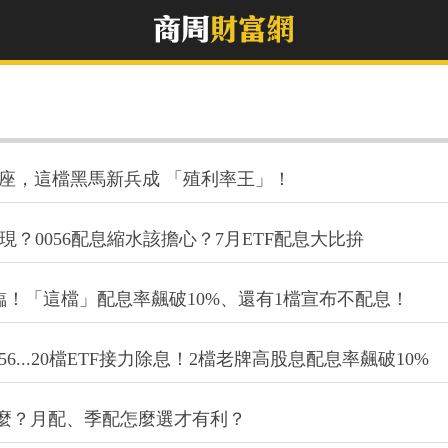
哥寶座，這檔黑馬新兵成 「殖利率王」！
話再現？0056配息縮水該擔心？7月ETF配息大比拚
息秀來臨！「這檔」配息率飆破10%、還有1檔宣布不配息！
0056...20檔ETF接力除息！2檔老牌高股息配息率飆破10%
什麼？月配、季配怎麼選才有利？