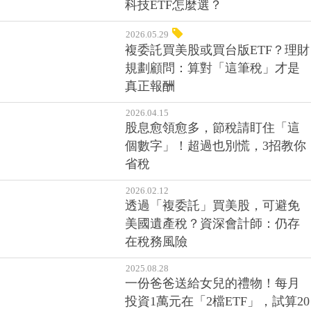
科技ETF怎麼選？
2026.05.29
複委託買美股或買台版ETF？理財
規劃顧問：算對「這筆稅」才是
真正報酬
2026.04.15
股息愈領愈多，節稅請盯住「這
個數字」！超過也別慌，3招教你
省稅
2026.02.12
透過「複委託」買美股，可避免
美國遺產稅？資深會計師：仍存
在稅務風險
2025.08.28
一份爸爸送給女兒的禮物！每月
投資1萬元在「2檔ETF」，試算20