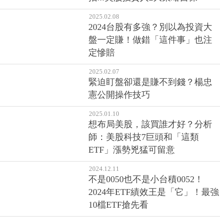
2025.02.08
2024台股有多強？別以為投資大
盤一定賺！做錯「這件事」也注
定慘賠
2025.02.07
緊迫盯盤卻還是賺不到錢？楊忠
憲公開操作技巧
2025.01.10
想布局美股，該買誰才好？分析
師：美股科技7巨頭和「這類
ETF」漲勢兇猛可留意
2024.12.11
不是0050也不是小台積0052！
2024年ETF績效王是「它」！最強
10檔ETF搶先看