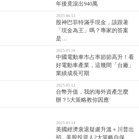
年後竟滾出940萬
2025.06.12
股神巴菲特滿手現金，該跟著
「現金為王」嗎？專家的答案
是…
2025.05.19
中國電動車市占率節節高升！看
好電動車產業，這幾間「台廠」
業績成長可期
2025.05.12
台幣升值，我的海外資產怎麼
辦？5大策略教你因應
2025.03.14
美國經濟衰退疑慮升溫＋川普出
招...美股投資人2大策略自保