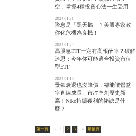
資勝率？分析師：無論市場多
空，掌握4種投資心法一生受用
2024.01.31
降息是「黑天鵝」？美股專家教
你化危機為良機！
2024.01.24
高股息ETF一定有高報酬率？破解
迷思：今年你可能適合投資市值
型ETF
2024.01.19
景氣衰退也沒降價，卻能讓營益
率直線成長、市占率創歷史新
高！Nike持續獲利的祕訣是什
麼？
«
»
第一頁
1
2
3
4
5
最後頁
6