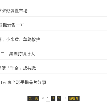
霸全球穿戴裝置市場
慧機銷售一哥
新高；小米猛、華為慘摔
望二，集團持續壯大
標價「千金」成共識
31% 奪全球手機晶片龍頭
«
»
第一頁
1
2
3
4
5
最後頁
6
7