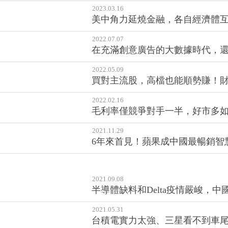
2023.03.16
美中角力延燒金融，各自經濟體互
2022.07.07
在充滿創意廣告的大數據時代，
2022.05.09
買對主流股，高檔也能順勢賺！
2022.02.16
毛利率僅競爭對手一半，好市多
2021.11.29
6年來首見！蘋果成中國最暢銷智
2021.09.08
半導體缺料和Delta疫情嚴峻，
2021.05.31
台積電實力太強、三星看不到車