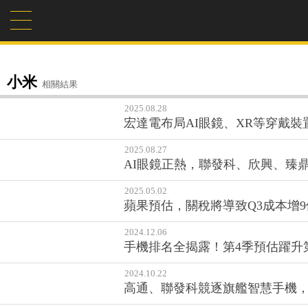
小米
相關結果
2025.08.28
宏達電布局AI眼鏡、XR等穿戴
2025.08.27
AI眼鏡正熱，聯發科、欣興、臻鼎
2025.05.02
蘋果預估，關稅將導致Q3成本增
2024.12.06
手機排名全揭露！第4季預估躍升
2024.10.22
高通、聯發科競逐旗艦智慧手機