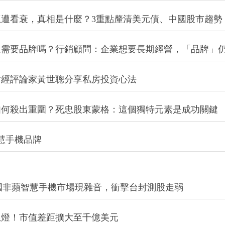
遭看衰，真相是什麼？3重點釐清美元債、中國股市趨勢
還需要品牌嗎？行銷顧問：企業想要長期經營，「品牌」
財經評論家黃世聰分享私房投資心法
如何殺出重圍？死忠股東蒙格：這個獨特元素是成功關鍵
慧手機品牌
中國非蘋智慧手機市場現雜音，衝擊台封測股走弱
尾燈！市值差距擴大至千億美元