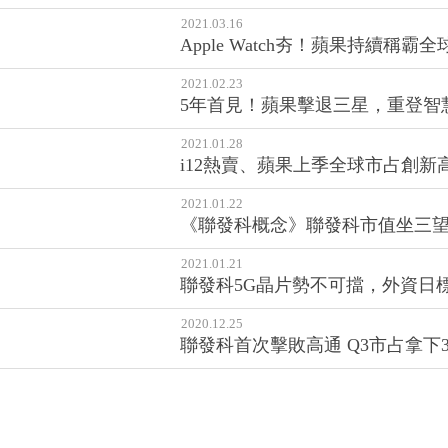
2021.03.16
Apple Watch夯！蘋果持續稱
2021.02.23
5年首見！蘋果擊退三星，重登智
2021.01.28
i12熱賣、蘋果上季全球市占創
2021.01.22
《聯發科概念》聯發科市值坐三
2021.01.21
聯發科5G晶片勢不可擋，外資日
2020.12.25
聯發科首次擊敗高通 Q3市占拿下