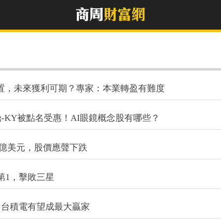
裝置，未來獲利可期？專家：本業轉盈有難度
-KY被點名受惠！AI眼鏡概念股有哪些？
9億美元，股價應聲下跌
第1，擊敗三星
，台積電有望成最大贏家