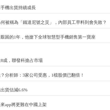
球手機出貨持續成長
，為何被稱為「鐵達尼號之災」，內部員工早料到會失敗？
艱困的1年，他搶下全球智慧型手機銷售第一寶座
達8成，聯發科搶占市場
？分析師：3家公司受惠，1檔股價已翻倍！
貨估減6.6%
來app將更難在中國上架