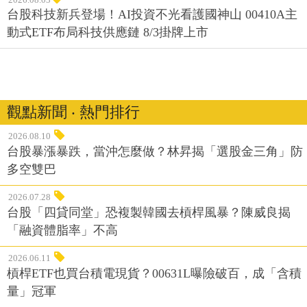
台股科技新兵登場！AI投資不光看護國神山 00410A主
動式ETF布局科技供應鏈 8/3掛牌上市
觀點新聞 ‧ 熱門排行
2026.08.10
台股暴漲暴跌，當沖怎麼做？林昇揭「選股金三角」防
多空雙巴
2026.07.28
台股「四貸同堂」恐複製韓國去槓桿風暴？陳威良揭
「融資體脂率」不高
2026.06.11
槓桿ETF也買台積電現貨？00631L曝險破百，成「含積
量」冠軍