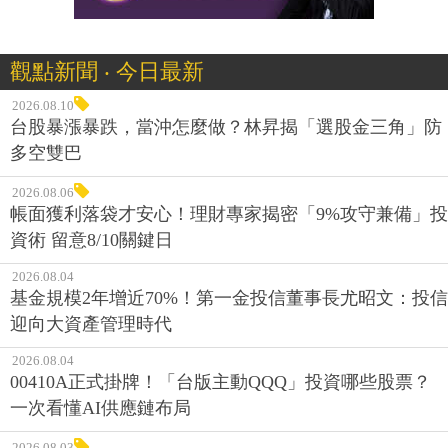
觀點新聞 ‧ 今日最新
2026.08.10
台股暴漲暴跌，當沖怎麼做？林昇揭「選股金三角」防
多空雙巴
2026.08.06
帳面獲利落袋才安心！理財專家揭密「9%攻守兼備」投
資術 留意8/10關鍵日
2026.08.04
基金規模2年增近70%！第一金投信董事長尤昭文：投信
迎向大資產管理時代
2026.08.04
00410A正式掛牌！「台版主動QQQ」投資哪些股票？
一次看懂AI供應鏈布局
2026.08.03