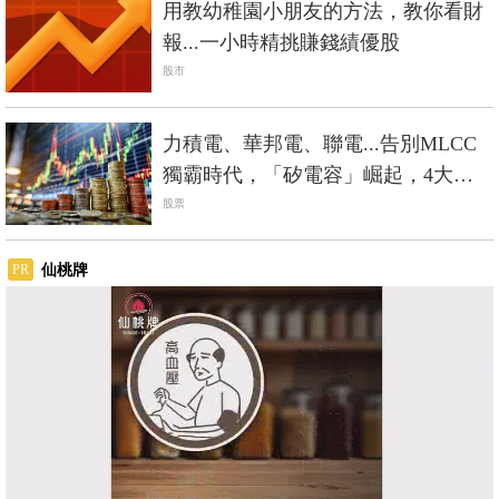
用教幼稚園小朋友的方法，教你看財
報...一小時精挑賺錢績優股
股市
力積電、華邦電、聯電...告別MLCC
獨霸時代，「矽電容」崛起，4大台
廠搶先機
股票
仙桃牌
PR