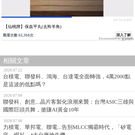
ads by popIn
【仙桃牌】保血平丸(去羚羊角)
深入了解
觀看次數 62,366次
Recommended by
相關文章
2026.07.22
台積電、聯發科、鴻海、台達電全面轉強，4萬2000點
是這波的低點嗎？
2026.07.09
聯發科、創意...晶片客製化浪潮來襲：台灣ASIC三雄與
國際巨頭共舞，搶賺AI黃金10年
2026.07.06
力積電、華邦電、聯電...告別MLCC獨霸時代，「矽電