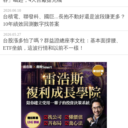
容」崛起，4大台廠搶先機
2026.06.10
台積電、聯發科、國巨...長抱不動好還是波段賺更多？
10年績效回測數字找答案
2026.05.27
台股漲多怕了嗎？群益證總座李文柱：基本面撐腰、
ETF坐鎮，這波行情和以前不一樣！