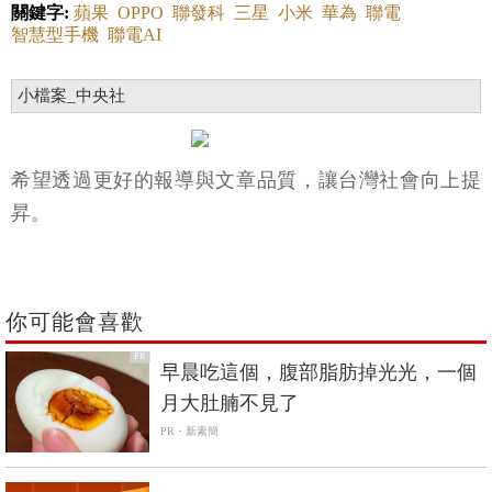
關鍵字:
蘋果
OPPO
聯發科
三星
小米
華為
聯電
智慧型手機
聯電AI
小檔案_中央社
希望透過更好的報導與文章品質，讓台灣社會向上提
昇。
你可能會喜歡
PR
早晨吃這個，腹部脂肪掉光光，一個
月大肚腩不見了
PR・新素簡