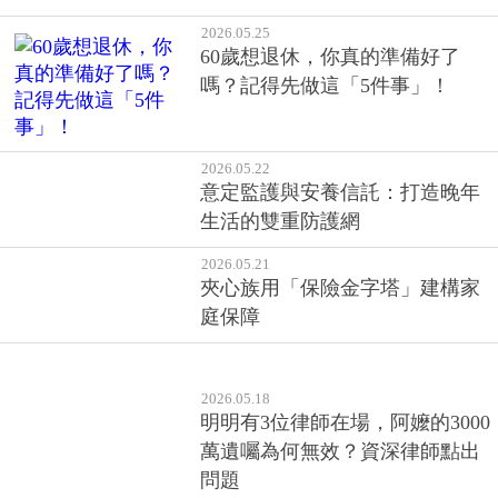
源」與「類信託」圓滿傳承
2026.05.25
60歲想退休，你真的準備好了
嗎？記得先做這「5件事」！
2026.05.22
意定監護與安養信託：打造晚年
生活的雙重防護網
2026.05.21
夾心族用「保險金字塔」建構家
庭保障
2026.05.18
明明有3位律師在場，阿嬤的3000
萬遺囑為何無效？資深律師點出
問題