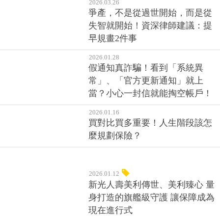
2026.03.26
爭產，不是從過世開始，而是從
失智就開始！資深律師建議：提
早規畫2件事
2026.01.28
假通知真詐騙！看到「系統異
常」、「官方更新通知」就上
當？小心一封信就能掏空帳戶！
2026.01.16
買對比買多重要！人生階段該怎
麼規劃保險？
2026.01.12
新光人壽美利傳世、美利臻心 量
身打造的旗艦級守護 讓保障成為
現在進行式