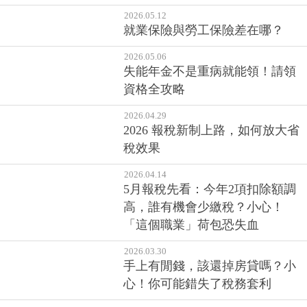
2026.05.12
就業保險與勞工保險差在哪？
2026.05.06
失能年金不是重病就能領！請領
資格全攻略
2026.04.29
2026 報稅新制上路，如何放大省
稅效果
2026.04.14
5月報稅先看：今年2項扣除額調
高，誰有機會少繳稅？小心！
「這個職業」荷包恐失血
2026.03.30
手上有閒錢，該還掉房貸嗎？小
心！你可能錯失了稅務套利