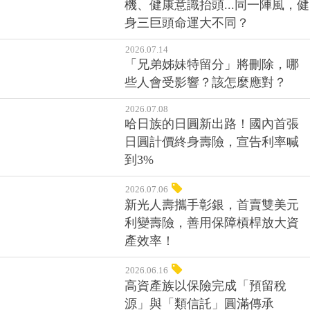
機、健康意識抬頭...同一陣風，健
身三巨頭命運大不同？
2026.07.14
「兄弟姊妹特留分」將刪除，哪
些人會受影響？該怎麼應對？
2026.07.08
哈日族的日圓新出路！國內首張
日圓計價終身壽險，宣告利率喊
到3%
2026.07.06
新光人壽攜手彰銀，首賣雙美元
利變壽險，善用保障槓桿放大資
產效率！
2026.06.16
高資產族以保險完成「預留稅