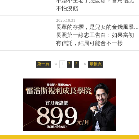
不婚不生老了怎麼辦？善用信託
不怕沒錢
2025.10.31
長輩的存摺，是兒女的金錢風暴...
長照第一線志工告白：如果當初
有信託，結局可能會不一樣
«
»
第一頁
1
2
3
4
5
最後頁
6
7
8
9
10
11