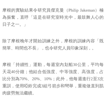
摩根的實驗結果令研究員傑克曼（Philip Jakeman）極
為振奮，直呼「這是在研究室時光中，最鼓舞人心的
日子之一。」
除了摩根晚年才開始訓練之外，摩根的訓練內容「既
簡單、時間也不長」，也令研究人員印象深刻，。
摩根「持續性」運動，每週室內划船30公里，平均每
天花40分鐘；他結合低強度、中等強度、高強度，占
比分別為70%、20%、10%；此外，他每週進行2至3次
重訓，使用啞鈴完成3組弓箭步和彎舉，重複做直到肌
肉疲勞無法繼續。