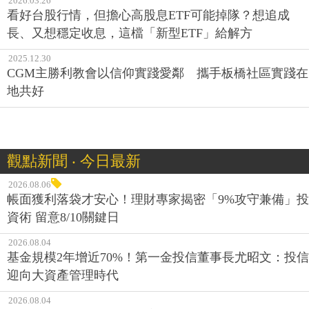
2026.03.26
看好台股行情，但擔心高股息ETF可能掉隊？想追成
長、又想穩定收息，這檔「新型ETF」給解方
2025.12.30
CGM主勝利教會以信仰實踐愛鄰 攜手板橋社區實踐在
地共好
觀點新聞 ‧ 今日最新
2026.08.06
帳面獲利落袋才安心！理財專家揭密「9%攻守兼備」投
資術 留意8/10關鍵日
2026.08.04
基金規模2年增近70%！第一金投信董事長尤昭文：投信
迎向大資產管理時代
2026.08.04