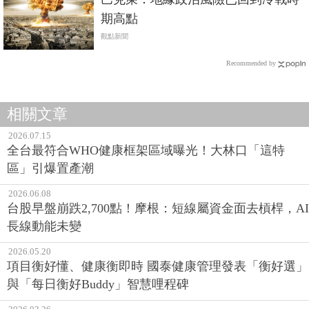
期高點
觀點新聞
Recommended by
相關文章
2026.07.15
全台最符合WHO健康框架區域曝光！大林口「這特
區」引爆置產潮
2026.06.08
台股早盤崩跌2,700點！摩根：短線屬資金面去槓桿，AI
長線動能未變
2026.05.20
項目衡好懂、健康衡即時 國泰健康管理發表「衡好選」
與「每日衡好Buddy」智慧哩程碑