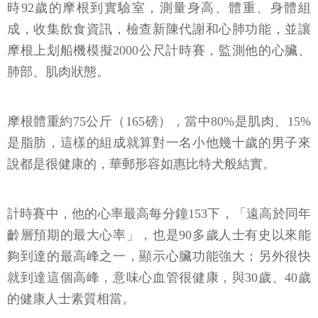
時92歲的摩根到實驗室，測量身高、體重、身體組
成，收集飲食資訊，檢查新陳代謝和心肺功能，並讓
摩根上划船機模擬2000公尺計時賽，監測他的心臟、
肺部、肌肉狀態。
摩根體重約75公斤（165磅），當中80%是肌肉、15%
是脂肪，這樣的組成就算對一名小他幾十歲的男子來
說都是很健康的，華郵形容如惠比特犬般結實。
計時賽中，他的心率最高每分鐘153下，「遠高於同年
齡層預期的最大心率」，也是90多歲人士有史以來能
夠到達的最高峰之一，顯示心臟功能強大；另外很快
就到達這個高峰，意味心血管很健康，與30歲、40歲
的健康人士素質相當。