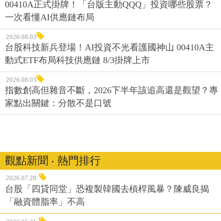
00410A正式掛牌！「台版主動QQQ」投資哪些股票？
一次看懂AI供應鏈布局
2026.08.03
台股科技新兵登場！AI投資不光看護國神山 00410A主
動式ETF布局科技供應鏈 8/3掛牌上市
2026.08.03
指數創高但雜音不斷，2026下半年該追高還是觀望？專
家點出關鍵：分散不是口號
觀點新聞 ‧ 熱門排行
2026.07.28
台股「四貸同堂」恐複製韓國去槓桿風暴？陳威良揭
「融資體脂率」不高