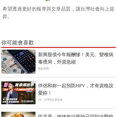
希望透過更好的報導與文章品質，讓台灣社會向上提
昇。
你可能會喜歡
新興股債今年報酬慘！美元、變種病
毒攪局，外資急縮
觀點新聞
PR
伴侶和妳一起預防HPV，才有資格說
愛妳！
PR・台灣癌症基金會
巴克萊：地緣政治風險已回到冷戰時