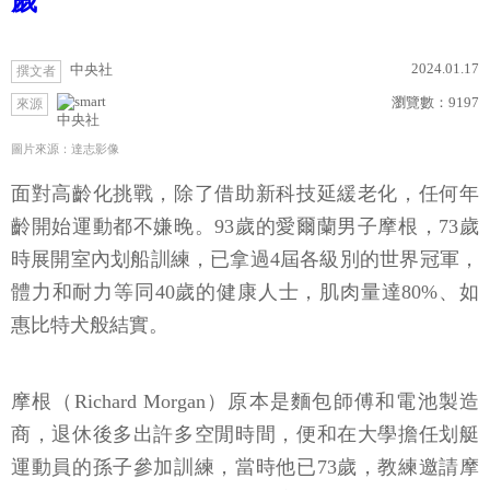
歲
2024.01.17
中央社
撰文者
瀏覽數：
9197
來源
中央社
圖片來源：達志影像
面對高齡化挑戰，除了借助新科技延緩老化，任何年
齡開始運動都不嫌晚。93歲的愛爾蘭男子摩根，73歲
時展開室內划船訓練，已拿過4屆各級別的世界冠軍，
體力和耐力等同40歲的健康人士，肌肉量達80%、如
惠比特犬般結實。
摩根（Richard Morgan）原本是麵包師傅和電池製造
商，退休後多出許多空閒時間，便和在大學擔任划艇
運動員的孫子參加訓練，當時他已73歲，教練邀請摩