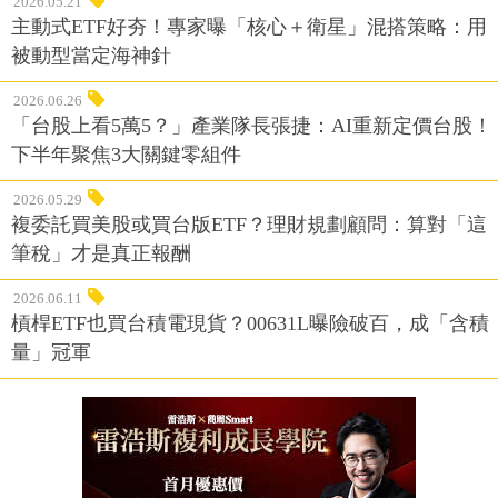
2026.05.21
主動式ETF好夯！專家曝「核心＋衛星」混搭策略：用
被動型當定海神針
2026.06.26
「台股上看5萬5？」產業隊長張捷：AI重新定價台股！
下半年聚焦3大關鍵零組件
2026.05.29
複委託買美股或買台版ETF？理財規劃顧問：算對「這
筆稅」才是真正報酬
2026.06.11
槓桿ETF也買台積電現貨？00631L曝險破百，成「含積
量」冠軍