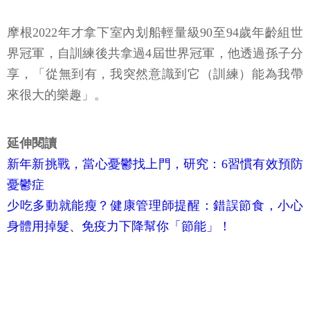
摩根2022年才拿下室內划船輕量級90至94歲年齡組世
界冠軍，自訓練後共拿過4屆世界冠軍，他透過孫子分
享，「從無到有，我突然意識到它（訓練）能為我帶
來很大的樂趣」。
延伸閱讀
新年新挑戰，當心憂鬱找上門，研究：6習慣有效預防
憂鬱症
少吃多動就能瘦？健康管理師提醒：錯誤節食，小心
身體用掉髮、免疫力下降幫你「節能」！