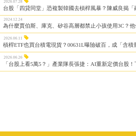
2026.07.28
台股「四貸同堂」恐複製韓國去槓桿風暴？陳威良揭「
2024.12.24
為什麼賈伯斯、庫克、矽谷高層都禁止小孩使用3C？
2026.06.11
槓桿ETF也買台積電現貨？00631L曝險破百，成「含
2026.06.26
「台股上看5萬5？」產業隊長張捷：AI重新定價台股！