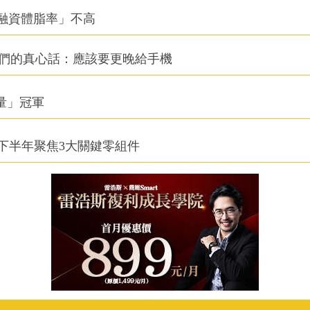
融資體脂率」不高
他們的真心話：應該要更晚給手機
積量」冠軍
下半年聚焦3大關鍵零組件