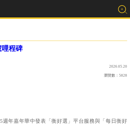
慧哩程碑
2026.05.20
瀏覽數：
5828
5週年嘉年華中發表「衡好選」平台服務與「每日衡好