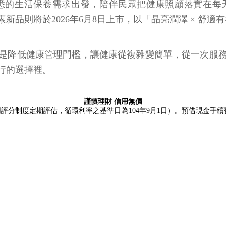
從民眾熟悉的生活保養需求出發，陪伴民眾把健康照顧落實
則將於2026年6月8日上市，以「晶亮潤澤 × 舒適有神
是降低健康管理門檻，讓健康從複雜變簡單，從一次服
行的選擇裡。
謹慎理財 信用無價
用評分制度定期評估，循環利率之基準日為104年9月1日）。預借現金手