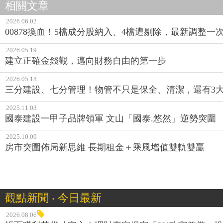
相關文章
2026.06.02
00878換血！5檔成分股納入、4檔遭剔除，最新調整一
2026.05.19
建立正確金錢觀，邁向財務自由的第一步
2026.05.18
三分建設、七分管理！物管不只是保全、清潔，還有3
2025.11.03
國泰建設一甲子品牌領軍 文山「國泰.悠然」逆勢突圍
2025.10.09
房市突圍佈局新思維 長期租金＋乘風增值雙軌雙贏
觀點新聞 ‧ 今日最新
2026.08.06