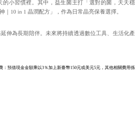
在每天的小習慣裡。其中，益生菌主打「選對的菌，天天穩
｜10 in 1 晶潤配方」，作為日常晶亮保養選擇。
務延伸為長期陪伴。未來將持續透過數位工具、生活化產
續費：預借現金金額乘以3％加上新臺幣150元或美元5元，其他相關費用係