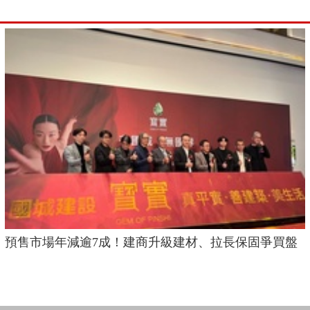
預售市場年減逾7成！建商升級建材、拉長保固爭買盤