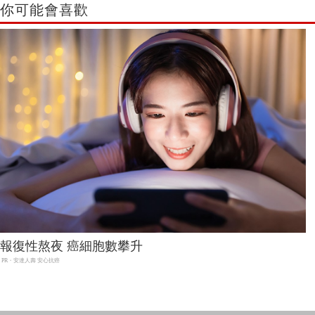
你可能會喜歡
報復性熬夜 癌細胞數攀升
PR・安達人壽 安心抗癌