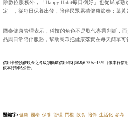
除數位服務外，「Happy Habit每日衡好」也
定」，從每日保養出發，陪伴民眾累積健康節奏；葉黃素新品
國泰健康管理表示，科技的角色不是取代專業判斷，而
品與日常陪伴服務，幫助民眾把健康落實在每天簡單可
信用卡暨預借現金之各級別循環信用年利率為6.75％~15％（依本行信
依本行網站公告。
關鍵字:
健康
國泰
保養
管理
門檻
飲食
陪伴
生活化
參考