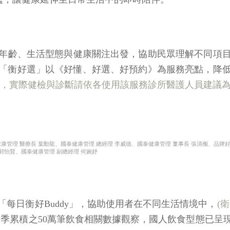
的年齡、生活型態與健康關注出發，協助民眾理解不同項
「衡好選」以《好懂、好選、好預約》為服務亮點，降
考，實際健檢與診斷請依各使用該服務診所醫護人員建議為
康管理 醫療長 葉勳龍、國泰健康管理 總經理 李威德、國泰健康管理 董事長 張清櫆、品牌
 郭怡賢、國泰健康管理 副總經理 何婉妤
每日衡好Buddy」，協助使用者在不同生活情境中，
(
季累積之50萬筆飲食相關數據觀察，國人飲食型態已呈