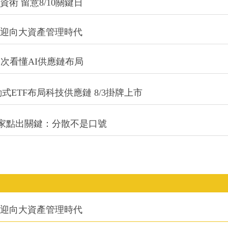
術 留意8/10關鍵日
信迎向大資產管理時代
一次看懂AI供應鏈布局
式ETF布局科技供應鏈 8/3掛牌上市
專家點出關鍵：分散不是口號
信迎向大資產管理時代