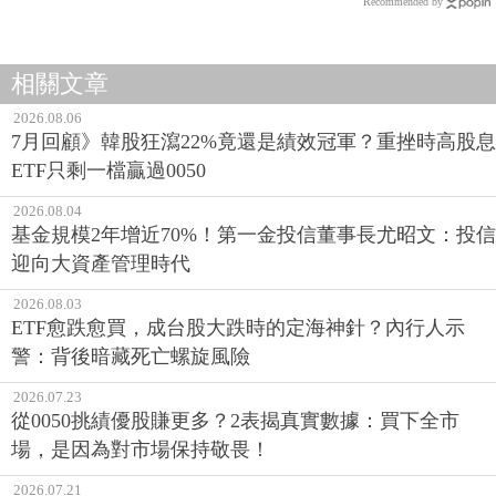
Recommended by
相關文章
2026.08.06
7月回顧》韓股狂瀉22%竟還是績效冠軍？重挫時高股息
ETF只剩一檔贏過0050
2026.08.04
基金規模2年增近70%！第一金投信董事長尤昭文：投信
迎向大資產管理時代
2026.08.03
ETF愈跌愈買，成台股大跌時的定海神針？內行人示
警：背後暗藏死亡螺旋風險
2026.07.23
從0050挑績優股賺更多？2表揭真實數據：買下全市
場，是因為對市場保持敬畏！
2026.07.21