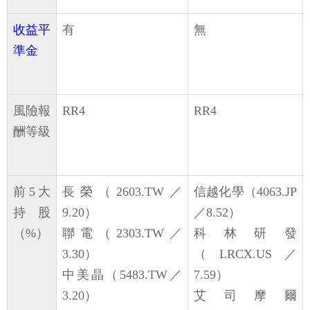
收益平
有
無
準金
風險報
RR4
RR4
酬等級
前5大
長榮（2603.TW／
信越化學（4063.JP
持股
9.20）
／8.52）
（%）
聯電（2303.TW／
科林研發
3.30）
（LRCX.US／
中美晶（5483.TW／
7.59）
3.20）
艾司摩爾