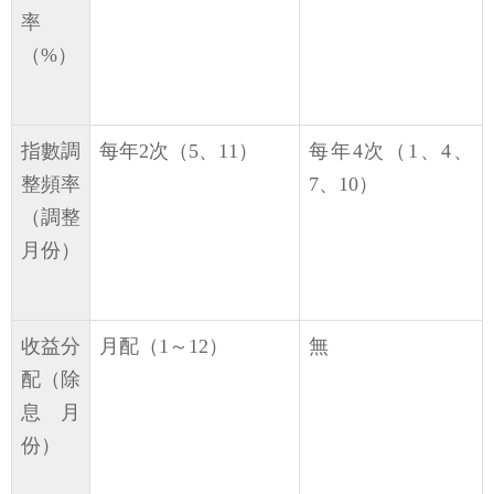
率
（%）
指數調
每年2次（5、11）
每年4次（1、4、
整頻率
7、10）
（調整
月份）
收益分
月配（1～12）
無
配（除
息月
份）