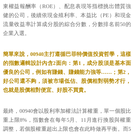
東權益報酬率（ROE）、配息表現等指標挑出體質強
健的公司，後續依現金殖利率、本益比（PE）和現金
流量收益率計算成分股的綜合分數，分數排名前50的
企業入選。
簡單來說，00940主打遵循巴菲特價值投資哲學，這樣
的指數邏輯設計內含2面向：第1，成分股須是基本面
優良的公司，例如有賺錢、賺錢能力強等……；第2，
好公司還不夠，須被市場低估、股價相對弱勢才行，
也就是股價相對便宜、好股不買貴。
最終，00940會以股利率加權法計算權重，單一個股比
重上限8%，指數會在每年5月、11月進行換股與權重
調整，若個股權重超出上限也會在此時做再平衡。而5