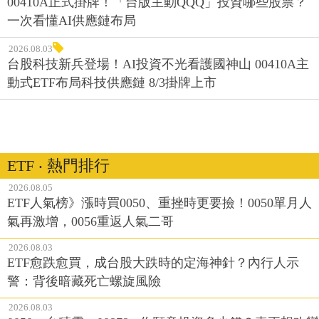
00410A正式掛牌！「台版主動QQQ」投資哪些股票？
一次看懂AI供應鏈布局
2026.08.03
台股科技新兵登場！AI投資不光看護國神山 00410A主
動式ETF布局科技供應鏈 8/3掛牌上市
ETF ‧ 熱門排行
2026.08.05
ETF人氣榜》漲時買0050、重挫時更要撿！0050單月人
氣再激增，0056重返人氣二哥
2026.08.03
ETF愈跌愈買，成台股大跌時的定海神針？內行人示
警：背後暗藏死亡螺旋風險
2026.08.03