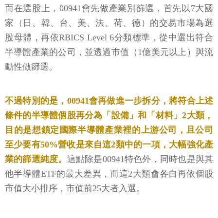
而在選股上，00941會先做產業別篩選，首先以7大國
家（日、韓、台、美、法、荷、德）的交易市場為選
股母體，再依RBICS Level 6分類標準，從中選出符合
半導體產業的公司，並透過市值（1億美元以上）與流
動性做篩選。
不過特別的是，00941會再做進一步拆分，將符合上述
條件的半導體個股再分為「設備」和「材料」2大類，
目的是想鎖定國際半導體產業裡的上游公司，且公司
至少要有50%營收是來自這2類中的一項，大幅強化產
業的篩選純度。
這點除是00941特色外，同時也是與其
他半導體ETF的最大差異，而這2大類會各自再依個股
市值大小排序，市值前25大者入選。