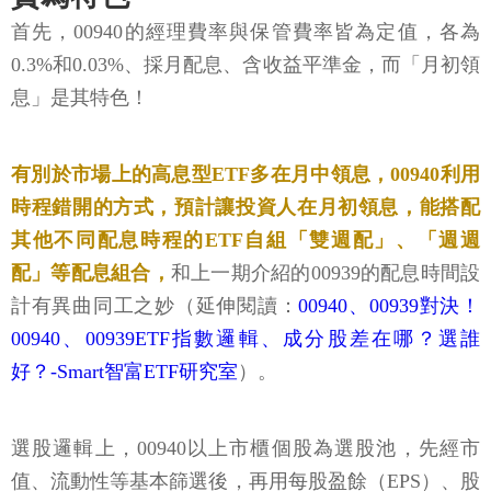
首先，00940的經理費率與保管費率皆為定值，各為
0.3%和0.03%、採月配息、含收益平準金，而「月初領
息」是其特色！
有別於市場上的高息型ETF多在月中領息，00940利用
時程錯開的方式，預計讓投資人在月初領息，能搭配
其他不同配息時程的ETF自組「雙週配」、「週週
配」等配息組合，
和上一期介紹的00939的配息時間設
計有異曲同工之妙（延伸閱讀：
00940、00939對決！
00940、00939ETF指數邏輯、成分股差在哪？選誰
好？-Smart智富ETF研究室
）。
選股邏輯上，00940以上市櫃個股為選股池，先經市
值、流動性等基本篩選後，再用每股盈餘（EPS）、股