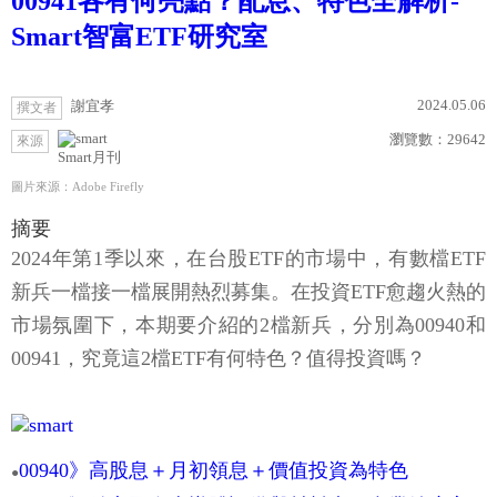
00941各有何亮點？配息、特色全解析-
Smart智富ETF研究室
2024.05.06
謝宜孝
撰文者
瀏覽數：
29642
來源
Smart月刊
圖片來源：Adobe Firefly
摘要
2024年第1季以來，在台股ETF的市場中，有數檔ETF
新兵一檔接一檔展開熱烈募集。在投資ETF愈趨火熱的
市場氛圍下，本期要介紹的2檔新兵，分別為00940和
00941，究竟這2檔ETF有何特色？值得投資嗎？
00940》高股息＋月初領息＋價值投資為特色
●