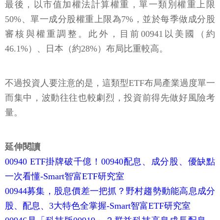
最後，以市值加權法計算權重，單一類別權重上限
50%、單一成分股權重上限為7%，並於每季做成分股
審核與權重調整。此外，目前00941以美國（約
46.1%）、日本（約28%）布局比重較高。
不過投資人要注意的是，這類型ETF布局產業過度單一
而集中，波動往往也較劇烈，投資前得先做好風險考
量。
延伸閱讀
00940 ETF掛牌破千億！00940配息、成分股、優缺點
一次看懂-Smart智富ETF研究室
00944募集，股息價差一把抓？野村趨勢動能高息成分
股、配息、3大特色全掌握-Smart智富ETF研究室