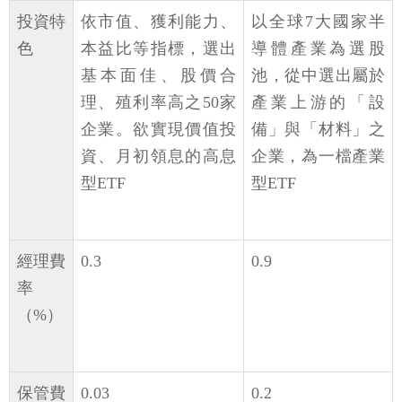
投資特
依市值、獲利能力、
以全球7大國家半
色
本益比等指標，選出
導體產業為選股
基本面佳、股價合
池，從中選出屬於
理、殖利率高之50家
產業上游的「設
企業。欲實現價值投
備」與「材料」之
資、月初領息的高息
企業，為一檔產業
型ETF
型ETF
經理費
0.3
0.9
率
（%）
保管費
0.03
0.2