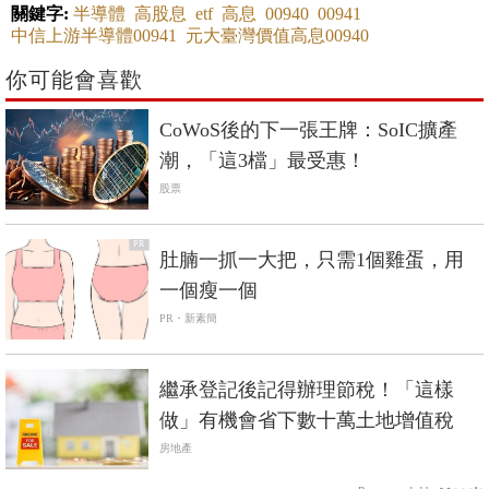
關鍵字:
半導體
高股息
etf
高息
00940
00941
中信上游半導體00941
元大臺灣價值高息00940
你可能會喜歡
CoWoS後的下一張王牌：SoIC擴產
潮，「這3檔」最受惠！
股票
PR
肚腩一抓一大把，只需1個雞蛋，用
一個瘦一個
PR・新素簡
繼承登記後記得辦理節稅！「這樣
做」有機會省下數十萬土地增值稅
房地產