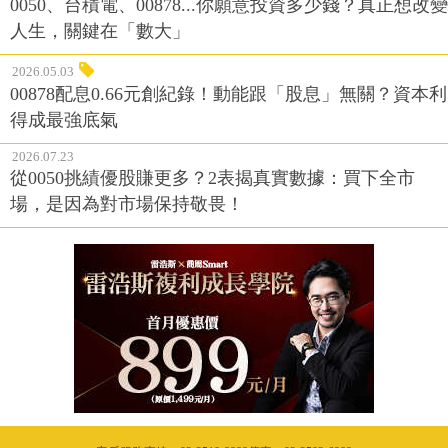
0050、台積電、00878...你願意投資多少錢？真正想改變
人生，關鍵在「數大」
2026.05.03
00878配息0.66元創紀錄！動能跟「股息」無關？資本利
得成最強底氣
2026.07.23
從0050挑績優股賺更多？2表揭真實數據：買下全市
場，是因為對市場保持敬畏！