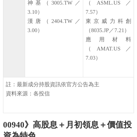
神基（3005.TW／
（ASML.US／
3.10）
7.57）
漢唐（2404.TW／
東京威力科創
3.00）
（8035.JP／7.21）
應用材料
（AMAT.US／
7.03）
註：最新成分持股資訊依官方公告為主
資料來源：各投信
00940》高股息＋月初領息＋價值投
資為特色