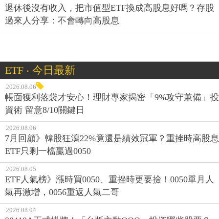
退休後沒有收入，把市值型ETF換成高股息好嗎？存股
過來人分享：不會轉向高股息
ETF ‧ 今日最新
2026.08.06
帳面獲利落袋才安心！理財專家揭密「9%攻守兼備」投
資術 留意8/10關鍵日
2026.08.06
7月回顧》韓股狂瀉22%竟還是績效冠軍？重挫時高股息
ETF只剩一檔贏過0050
2026.08.05
ETF人氣榜》漲時買0050、重挫時更要撿！0050單月人
氣再激增，0056重返人氣二哥
2026.08.04