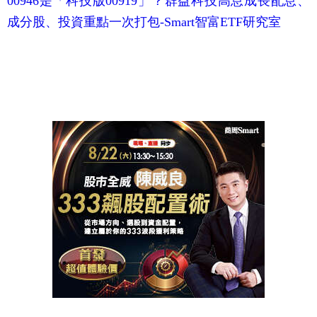
00946是「科技版00919」？群益科技高息成長配息、
成分股、投資重點一次打包-Smart智富ETF研究室