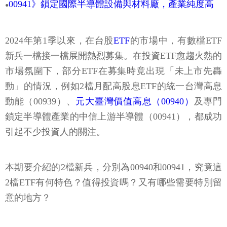
00941》鎖定國際半導體設備與材料廠，產業純度高
●
2024年第1季以來，在台股
ETF
的市場中，有數檔ETF
新兵一檔接一檔展開熱烈募集。在投資ETF愈趨火熱的
市場氛圍下，部分ETF在募集時竟出現「未上市先轟
動」的情況，例如2檔月配高股息ETF的統一台灣高息
動能（00939）、
元大臺灣價值高息（00940）
及專門
鎖定半導體產業的中信上游半導體（00941），都成功
引起不少投資人的關注。
本期要介紹的2檔新兵，分別為00940和00941，究竟這
2檔ETF有何特色？值得投資嗎？又有哪些需要特別留
意的地方？