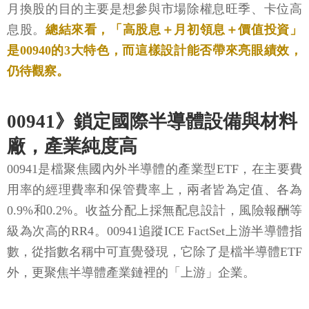
月換股的目的主要是想參與市場除權息旺季、卡位高
息股。
總結來看，「高股息＋月初領息＋價值投資」
是00940的3大特色，而這樣設計能否帶來亮眼績效，
仍待觀察。
00941》鎖定國際半導體設備與材料
廠，產業純度高
00941是檔聚焦國內外半導體的產業型ETF，在主要費
用率的經理費率和保管費率上，兩者皆為定值、各為
0.9%和0.2%。收益分配上採無配息設計，風險報酬等
級為次高的RR4。00941追蹤ICE FactSet上游半導體指
數，從指數名稱中可直覺發現，它除了是檔半導體ETF
外，更聚焦半導體產業鏈裡的「上游」企業。