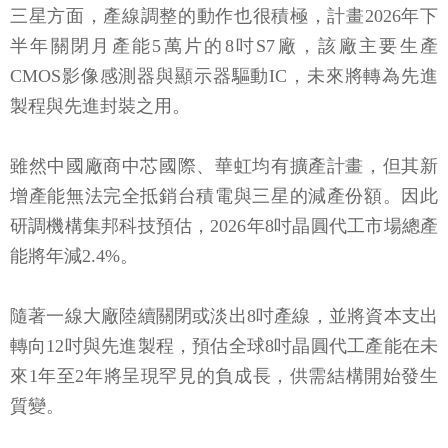
三星方面，產線調整的動作也很積極，計畫2026年下
半年關閉月產能5萬片的8吋S7廠，該廠主要生產
CMOS影像感測器與顯示器驅動IC，未來將轉為先進
製程與先進封裝之用。
雖然中國廠商中芯國際、華虹均有擴產計畫，但其新
增產能無法完全抵銷台積電與三星的減產份額。因此
研調機構集邦科技預估，2026年8吋晶圓代工市場總產
能將年減2.4%。
隨著一線大廠陸續關閉或淡出8吋產線，並將資本支出
轉向12吋與先進製程，預估全球8吋晶圓代工產能在未
來1年至2年將呈現罕見的負成長，供需結構開始發生
質變。