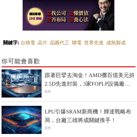
關鍵字:
台積電
晶片
晶圓代工
聯電
世界先進
成熟製成
你可能會喜歡
跟著巨擘去淘金！AMD擲百億美元拚
2.5D先進封裝，3家FOPLP設備廠搶
商機
股票
LPU引爆SRAM新商機！輝達戰略布
局，台廠三雄將成關鍵推手！
股票