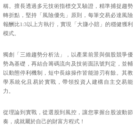
稱。擅長透過多元技術指標交叉驗證，精準捕捉趨勢
轉折點，堅持「風險優先」原則，每筆交易必達風險
報酬比1:3以上方執行，實現「大賺小賠」的穩健獲利
模式。
獨創「三維趨勢分析法」，以產業前景與個股競爭優
勢為基礎，再結合籌碼流向及技術面訊號判定，並輔
以動態停利機制，短中長線操作皆能游刃有餘。其教
學系統化且易於實戰，帶領投資人建構自主交易能
力。
從理論到實戰，從選股到風控，讓您掌握台股波動節
奏，成就屬於自己的財富方程式！