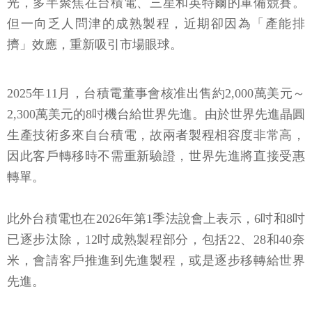
光，多半聚焦在台積電、三星和英特爾的軍備競賽。
但一向乏人問津的成熟製程，近期卻因為「產能排
擠」效應，重新吸引市場眼球。
2025年11月，台積電董事會核准出售約2,000萬美元～
2,300萬美元的8吋機台給世界先進。由於世界先進晶圓
生產技術多來自台積電，故兩者製程相容度非常高，
因此客戶轉移時不需重新驗證，世界先進將直接受惠
轉單。
此外台積電也在2026年第1季法說會上表示，6吋和8吋
已逐步汰除，12吋成熟製程部分，包括22、28和40奈
米，會請客戶推進到先進製程，或是逐步移轉給世界
先進。