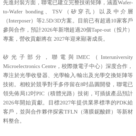
先進封裝方面，聯電已建立完整技術矩陣，涵蓋Wafer-
to-Wafer bonding、TSV（矽穿孔）以及中介層
（Interposer）等2.5D/3D方案。目前已有超過10家客戶
參與合作，預計2026年新增超過20個Tape-out（投片）
專案，營收貢獻將在 2027年迎來顯著成長。
矽光子部分，聯電與IMEC（Interuniversity
Microelectronics Centre，校際微電子中心）深度合作，
專注於光學收發器、光學輸入/輸出及光學交換矩陣等
技術。相較於競爭對手多停留在8吋晶圓開發，聯電已
領先佈局12吋PIC（積體光路）技術，可插拔產品預計
2026年開始貢獻。目標2027年提供業界標準的PDK給
客戶，並與合作夥伴探索TFLN（薄膜鈮酸鋰）等新材
料整合。