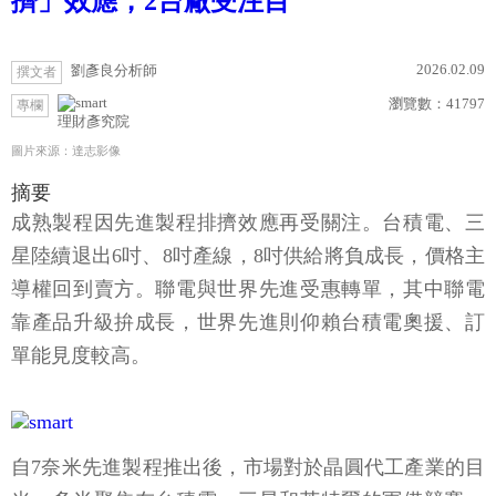
擠」效應，2台廠受注目
2026.02.09
劉彥良分析師
撰文者
瀏覽數：
41797
專欄
理財彥究院
圖片來源：達志影像
摘要
成熟製程因先進製程排擠效應再受關注。台積電、三
星陸續退出6吋、8吋產線，8吋供給將負成長，價格主
導權回到賣方。聯電與世界先進受惠轉單，其中聯電
靠產品升級拚成長，世界先進則仰賴台積電奧援、訂
單能見度較高。
自7奈米先進製程推出後，市場對於晶圓代工產業的目