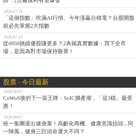
師：2台廠獲利有望爆發
2026.07.24
「這個指數」吃滿AI行情、今年漲贏台積電？台股開盤
前必先掌握2大指數
2026.07.23
從0050挑績優股賺更多？2表揭真實數據：買下全市
場，是因為對市場保持敬畏！
股票 ‧ 今日最新
2026.08.07
CoWoS後的下一張王牌：SoIC擴產潮，「這3檔」最受
惠！
2026.08.07
統一集團退出健身業！高齡化商機、健康意識抬頭...同
一陣風，健身三巨頭命運大不同？