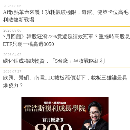
2026.08.06
AI散熱革命來襲！功耗飆破極限，奇鋐、健策卡位高毛
利散熱新戰場
2026.08.06
7月回顧》韓股狂瀉22%竟還是績效冠軍？重挫時高股息
ETF只剩一檔贏過0050
2026.04.02
磷化銦成稀缺物資，「5台廠」坐收戰略紅利
2026.07.27
欣興、景碩、南電...IC載板漲價潮下，載板三雄誰最具
爆發力？