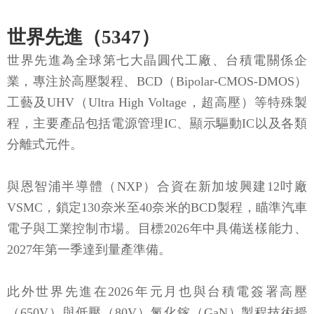
世界先進（5347）
世界先進為全球第七大晶圓代工廠、台積電關係企
業，專注於高壓製程、BCD（Bipolar-CMOS-DMOS）
工藝及UHV（Ultra High Voltage，超高壓）等特殊製
程，主要產品包括電源管理IC、顯示驅動IC以及各類
分離式元件。
與恩智浦半導體（NXP）合資在新加坡興建12吋廠
VSMC，鎖定130奈米至40奈米的BCD製程，瞄準汽車
電子與工業控制市場。目標2026年中具備送樣能力、
2027年第一季達到量產準備。
此外世界先進在2026年元月也與台積電簽署高壓
（650V）與低壓（80V）氮化鎵（GaN）製程技術授