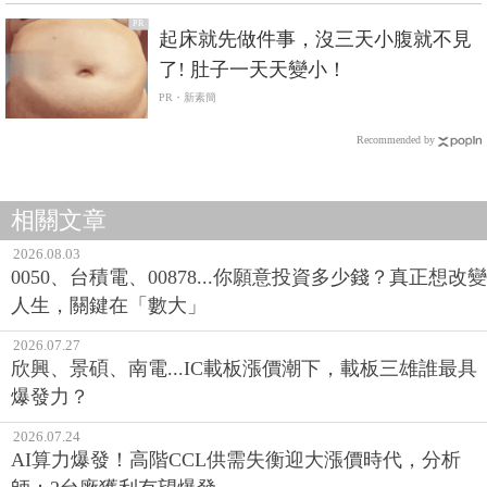
PR
起床就先做件事，沒三天小腹就不見
了! 肚子一天天變小！
PR・新素簡
Recommended by
相關文章
2026.08.03
0050、台積電、00878...你願意投資多少錢？真正想改變
人生，關鍵在「數大」
2026.07.27
欣興、景碩、南電...IC載板漲價潮下，載板三雄誰最具
爆發力？
2026.07.24
AI算力爆發！高階CCL供需失衡迎大漲價時代，分析