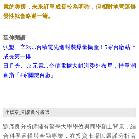
電的奧援，未來訂單成長較為明確，但相對地營運爆
發性就會略遜一籌。
延伸閱讀
弘塑、辛耘...台積電先進封裝爆量擴產！5家台廠站上
成長第一排
日月光、京元電...台積電擴大封測委外布局，轉單潮
直指「4家關鍵台廠」
小檔案_劉彥良分析師
劉彥良分析師擁有醫學大學學位與商學碩士背景，結
合科學邏輯與金融專業，在投資市場以嚴謹分析著