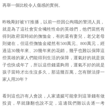
再舉一個比較令人傷感的實例。
昨晚剛好被YT推播，以前一些因公殉職的警消人員，
就是為了這社會安全犧牲性命的英雄們，他們當然有
得到政府當時給的撫恤金，有的還有妻兒，老父老母
則健在，但這些撫恤金縱然有500萬元、800萬元，經
過這30幾年來、20幾年來的花銷，幾乎也難以保障這
些英雄的家人們能得到生活的保障，運氣好的就是孩
子也快成年了，所以這些錢還夠用，運氣不好的就是
孩子當時才出生沒多久，那這幾百萬，怎有辦法撐一
家人用20年？
看到這也許有人會說，人家遺孀可能拿到這筆錢有做
投資，早就賺翻也說不定，這邊我們難以去逐一考