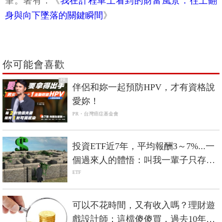
筆。著有：《
我在計程車上看到的財富風景：往上翻
身與向下墜落的關鍵瞬間
》
你可能會喜歡
PR
伴侶和妳一起預防HPV，才有資格說
愛妳！
PR・台灣癌症基金會
投資ETF近7年，平均報酬3～7%...一
個過來人的體悟：叫我一輩子只存台
積電，我還真的不敢
ETF
可以不花時間，又有收入嗎？理財遊
戲設計師：這檔傻傻買，過去10年獲