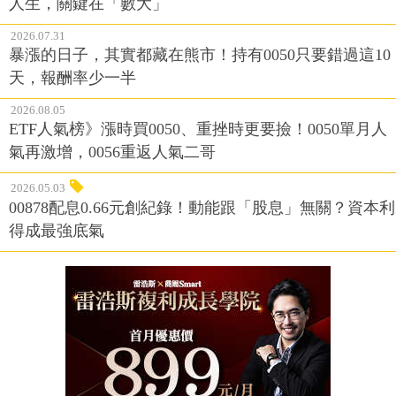
人生，關鍵在「數大」
2026.07.31
暴漲的日子，其實都藏在熊市！持有0050只要錯過這10
天，報酬率少一半
2026.08.05
ETF人氣榜》漲時買0050、重挫時更要撿！0050單月人
氣再激增，0056重返人氣二哥
2026.05.03
00878配息0.66元創紀錄！動能跟「股息」無關？資本利
得成最強底氣