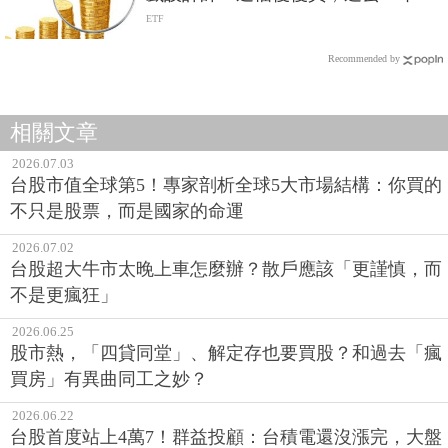
利最高9.5%
ETF
Recommended by
相關文章
2026.07.03
台股市值全球第5！專家剖析全球5大市場結構：你買的
不只是股票，而是國家的命運
2026.07.02
台股超大牛市太晚上車怎麼辦？散戶應該「更謹慎，而
不是更瘋狂」
2026.06.25
股市熱，「四貸同堂」、解定存也要買股？和過去「瘋
買房」有異曲同工之妙？
2026.06.22
台股首度站上4萬7！群益投顧：台積電還沒漲完，大盤