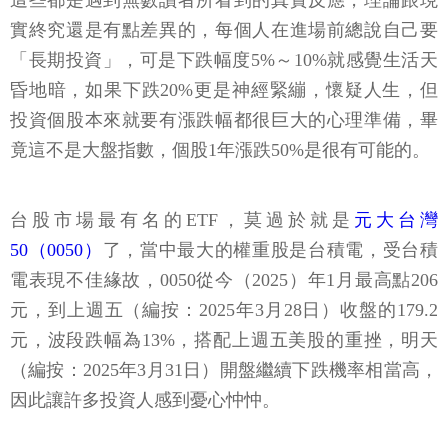
這些都是遇到無數讀者所看到的真實反應，理論跟現
實終究還是有點差異的，每個人在進場前總說自己要
「長期投資」，可是下跌幅度5%～10%就感覺生活天
昏地暗，如果下跌20%更是神經緊繃，懷疑人生，但
投資個股本來就要有漲跌幅都很巨大的心理準備，畢
竟這不是大盤指數，個股1年漲跌50%是很有可能的。
台股市場最有名的ETF，莫過於就是
元大台灣
50（0050）
了，當中最大的權重股是台積電，受台積
電表現不佳緣故，0050從今（2025）年1月最高點206
元，到上週五（編按：2025年3月28日）收盤的179.2
元，波段跌幅為13%，搭配上週五美股的重挫，明天
（編按：2025年3月31日）開盤繼續下跌機率相當高，
因此讓許多投資人感到憂心忡忡。