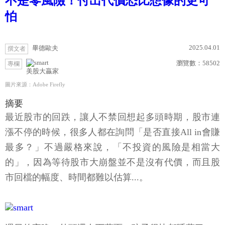
不是零風險！付出代價恐比想像的更可
怕
2025.04.01
畢德歐夫
撰文者
瀏覽數：
58502
專欄
美股大贏家
圖片來源：Adobe Firefly
摘要
最近股市的回跌，讓人不禁回想起多頭時期，股市連
漲不停的時候，很多人都在詢問「是否直接All in會賺
最多？」不過嚴格來說，「不投資的風險是相當大
的」，因為等待股市大崩盤並不是沒有代價，而且股
市回檔的幅度、時間都難以估算...。