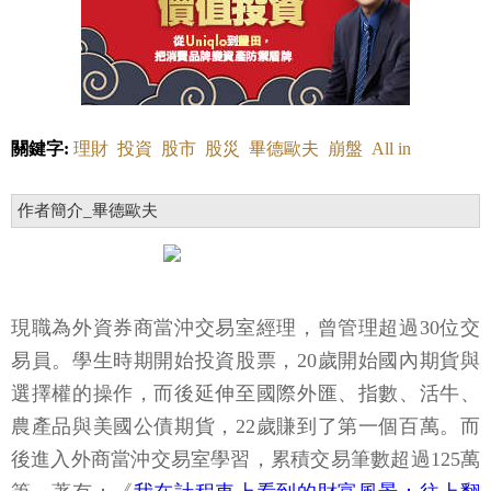
關鍵字:
理財
投資
股市
股災
畢德歐夫
崩盤
All in
作者簡介_畢德歐夫
現職為外資券商當沖交易室經理，曾管理超過30位交
易員。學生時期開始投資股票，20歲開始國內期貨與
選擇權的操作，而後延伸至國際外匯、指數、活牛、
農產品與美國公債期貨，22歲賺到了第一個百萬。而
後進入外商當沖交易室學習，累積交易筆數超過125萬