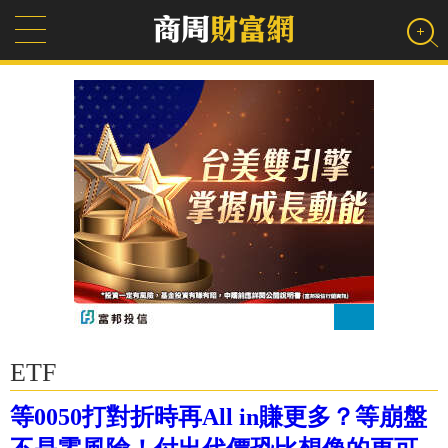
ETF
等0050打對折時再All in賺更多？等崩盤