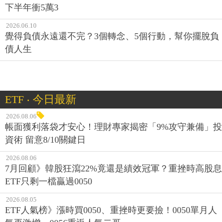
下半年衝5萬3
2026.06.10
覺得負債永遠還不完？3個轉念、5個行動，幫你擺脫負
債人生
ETF ‧ 今日最新
2026.08.06
帳面獲利落袋才安心！理財專家揭密「9%攻守兼備」投
資術 留意8/10關鍵日
2026.08.06
7月回顧》韓股狂瀉22%竟還是績效冠軍？重挫時高股息
ETF只剩一檔贏過0050
2026.08.05
ETF人氣榜》漲時買0050、重挫時更要撿！0050單月人