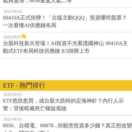
氣再激增，0056重返人氣二哥
2026.08.04
00410A正式掛牌！「台版主動QQQ」投資哪些股票？
一次看懂AI供應鏈布局
2026.08.03
台股科技新兵登場！AI投資不光看護國神山 00410A主
動式ETF布局科技供應鏈 8/3掛牌上市
ETF ‧ 熱門排行
2026.08.03
ETF愈跌愈買，成台股大跌時的定海神針？內行人示
警：背後暗藏死亡螺旋風險
2026.08.03
0050、台積電、00878...你願意投資多少錢？真正想改變