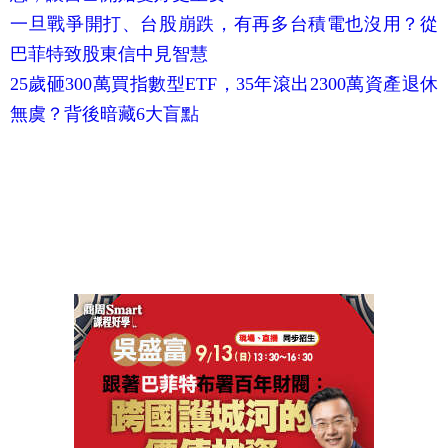
一旦戰爭開打、台股崩跌，有再多台積電也沒用？從
巴菲特致股東信中見智慧
25歲砸300萬買指數型ETF，35年滾出2300萬資產退休
無虞？背後暗藏6大盲點