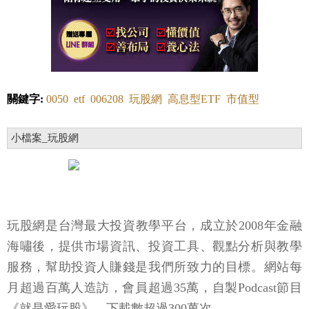
關鍵字:
0050
etf
006208
玩股網
高息型ETF
市值型
小檔案_玩股網
玩股網是台灣最大投資教學平台，成立於2008年金融
海嘯後，提供市場資訊、投資工具、觀點分析與教學
服務，幫助投資人賺錢是我們所致力的目標。網站每
月超過百萬人造訪，會員超過35萬，自製Podcast節目
《就是愛玩股》，下載數超過300萬次。