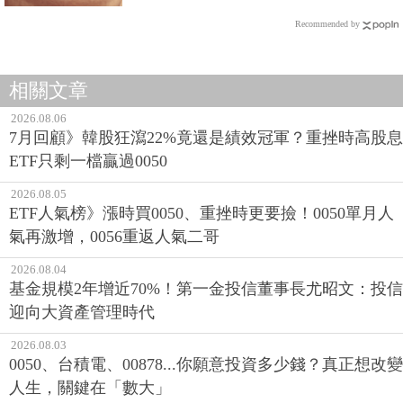
Recommended by
相關文章
2026.08.06
7月回顧》韓股狂瀉22%竟還是績效冠軍？重挫時高股息
ETF只剩一檔贏過0050
2026.08.05
ETF人氣榜》漲時買0050、重挫時更要撿！0050單月人
氣再激增，0056重返人氣二哥
2026.08.04
基金規模2年增近70%！第一金投信董事長尤昭文：投信
迎向大資產管理時代
2026.08.03
0050、台積電、00878...你願意投資多少錢？真正想改變
人生，關鍵在「數大」