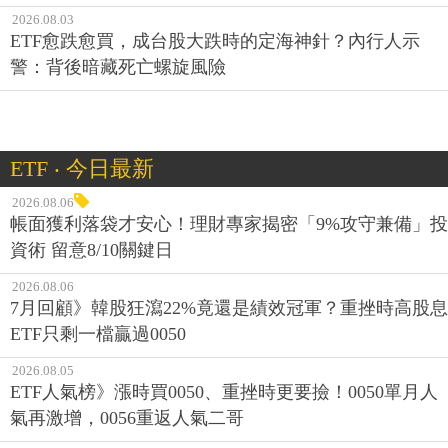
2026.08.03
ETF愈跌愈買，成台股大跌時的定海神針？內行人示
警：背後暗藏死亡螺旋風險
ETF ‧ 今日最新
2026.08.06
帳面獲利落袋才安心！理財專家揭密「9%攻守兼備」投
資術 留意8/10關鍵日
2026.08.06
7月回顧》韓股狂瀉22%竟還是績效冠軍？重挫時高股息
ETF只剩一檔贏過0050
2026.08.05
ETF人氣榜》漲時買0050、重挫時更要撿！0050單月人
氣再激增，0056重返人氣二哥