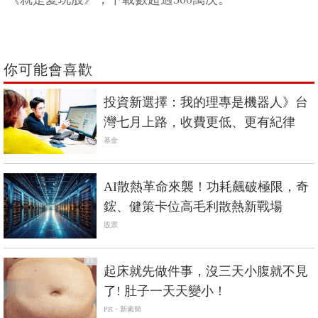
你可能會喜歡
投資新選擇：我的理專是機器人》台
灣七月上路，收費更低、更有紀律
基金
AI散熱革命來襲！功耗飆破極限，奇
鋐、健策卡位高毛利散熱新戰場
股票
PR
起床就先做件事，沒三天小腹就不見
了! 肚子一天天變小！
PR・新素簡