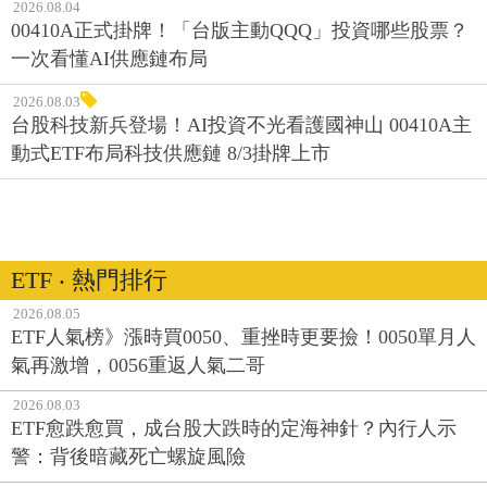
2026.08.04
00410A正式掛牌！「台版主動QQQ」投資哪些股票？
一次看懂AI供應鏈布局
2026.08.03
台股科技新兵登場！AI投資不光看護國神山 00410A主
動式ETF布局科技供應鏈 8/3掛牌上市
ETF ‧ 熱門排行
2026.08.05
ETF人氣榜》漲時買0050、重挫時更要撿！0050單月人
氣再激增，0056重返人氣二哥
2026.08.03
ETF愈跌愈買，成台股大跌時的定海神針？內行人示
警：背後暗藏死亡螺旋風險