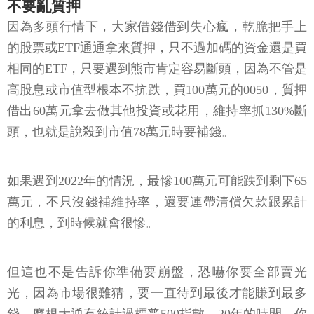
不要亂質押
因為多頭行情下，大家借錢借到失心瘋，乾脆把手上
的股票或ETF通通拿來質押，只不過加碼的資金還是買
相同的ETF，只要遇到熊市肯定容易斷頭，因為不管是
高股息或市值型根本不抗跌，買100萬元的0050，質押
借出60萬元拿去做其他投資或花用，維持率抓130%斷
頭，也就是說殺到市值78萬元時要補錢。
如果遇到2022年的情況，最慘100萬元可能跌到剩下65
萬元，不只沒錢補維持率，還要連帶清償欠款跟累計
的利息，到時候就會很慘。
但這也不是告訴你準備要崩盤，恐嚇你要全部賣光
光，因為市場很難猜，要一直待到最後才能賺到最多