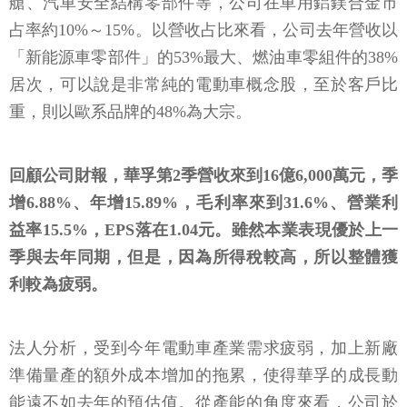
艙、汽車安全結構零部件等，公司在車用鋁鎂合金市
占率約10%～15%。以營收占比來看，公司去年營收以
「新能源車零部件」的53%最大、燃油車零組件的38%
居次，可以說是非常純的電動車概念股，至於客戶比
重，則以歐系品牌的48%為大宗。
回顧公司財報，華孚第2季營收來到16億6,000萬元，季
增6.88%、年增15.89%，毛利率來到31.6%、營業利
益率15.5%，EPS落在1.04元。雖然本業表現優於上一
季與去年同期，但是，因為所得稅較高，所以整體獲
利較為疲弱。
法人分析，受到今年電動車產業需求疲弱，加上新廠
準備量產的額外成本增加的拖累，使得華孚的成長動
能遠不如去年的預估值。從產能的角度來看，公司於