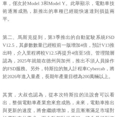
車，僅次於Model 3和Model Y。此舉顯示，電動車技
術逐漸成熟，新推出的車種已經能快速達到損益兩
平。
第二、馬斯克提到，第3季推出的自動駕駛系統FSD
V12.5，其參數數量已經較前一版增加4倍，預計V13推
出時，介入里程將較V12.5再提升4倍至5倍。管理階層
認為，2025年就能在德州與加州，推出不須人員操作
的FSD服務。另外，特斯拉的無人計程車Cybercab，將
於2026年進入量產，長期年產量目標為200萬輛以上。
其實，大叔也認為，從本次特斯拉的法說會可以看
出，整個電動車產業愈來愈成熟，未來，電動車推出
與更新的速度，將會繼續增加，並且漸漸滿足市場對