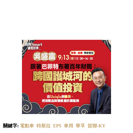
關鍵字:
電動車
特斯拉
EPS
車用
華孚
貿聯-KY