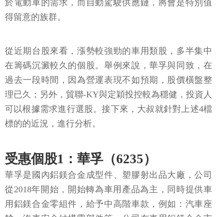
於電動車的需求，而自動駕駛供應鏈，將會是特別值
得留意的族群。
從近期台股來看，漲勢較強勁的車用類股，多半集中
在籌碼沉澱較久的個股。舉例來說，華孚與同致，在
過去一段時間，因為營運表現不如預期，股價橫盤整
理已久；另外，貿聯-KY與定穎投控較為穩健，投資人
可以根據需求進行選股。接下來，大叔就針對上述4檔
標的的近況，進行分析。
受惠個股1：華孚（6235）
華孚是國內鋁鎂合金成型件、塑膠射出品大廠，公司
從2018年開始，開始轉為車用產品為主，同時提供車
用鋁鎂合金零組件，給予中高階車款，例如：汽車座