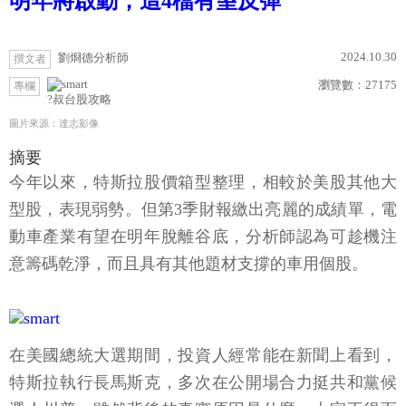
明年將啟動，這4檔有望反彈
2024.10.30
劉烱德分析師
撰文者
瀏覽數：
27175
專欄
?叔台股攻略
圖片來源：達志影像
摘要
今年以來，特斯拉股價箱型整理，相較於美股其他大
型股，表現弱勢。但第3季財報繳出亮麗的成績單，電
動車產業有望在明年脫離谷底，分析師認為可趁機注
意籌碼乾淨，而且具有其他題材支撐的車用個股。
在美國總統大選期間，投資人經常能在新聞上看到，
特斯拉執行長馬斯克，多次在公開場合力挺共和黨候