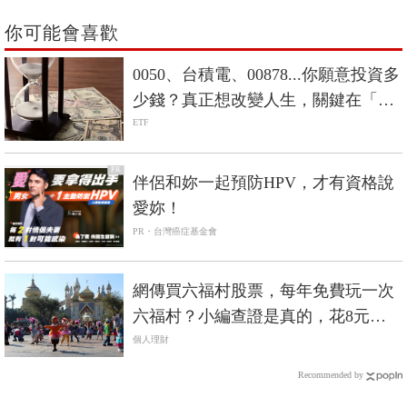
你可能會喜歡
0050、台積電、00878...你願意投資多
少錢？真正想改變人生，關鍵在「數
大」
ETF
PR
伴侶和妳一起預防HPV，才有資格說
愛妳！
PR・台灣癌症基金會
網傳買六福村股票，每年免費玩一次
六福村？小編查證是真的，花8元買1
股也行
個人理財
Recommended by