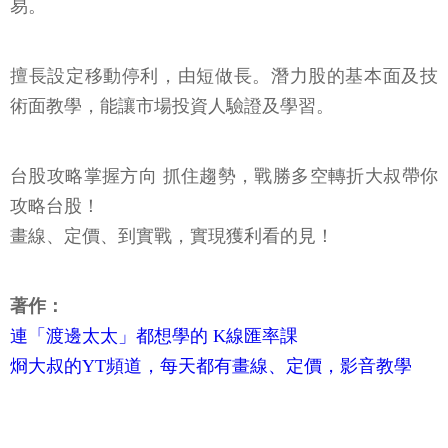
易。
擅長設定移動停利，由短做長。潛力股的基本面及技
術面教學，能讓市場投資人驗證及學習。
台股攻略掌握方向 抓住趨勢，戰勝多空轉折大叔帶你
攻略台股！
畫線、定價、到實戰，實現獲利看的見！
著作：
連「渡邊太太」都想學的 K線匯率課
烱大叔的YT頻道，每天都有畫線、定價，影音教學