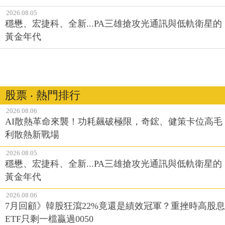
2026.08.05
穩懋、宏捷科、全新...PA三雄搶攻光通訊與低軌衛星的
黃金年代
股票 ‧ 熱門排行
2026.08.06
AI散熱革命來襲！功耗飆破極限，奇鋐、健策卡位高毛
利散熱新戰場
2026.08.05
穩懋、宏捷科、全新...PA三雄搶攻光通訊與低軌衛星的
黃金年代
2026.08.06
7月回顧》韓股狂瀉22%竟還是績效冠軍？重挫時高股息
ETF只剩一檔贏過0050