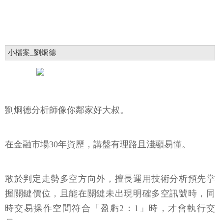
小檔案_劉烱德
劉烱德分析師像你鄰家好大叔。
在金融市場30年資歷，講盤有理路且淺顯易懂。
敢於判定走勢多空方向外，擅長運用技術分析預先掌
握關鍵價位，且能在關鍵未出現明確多空訊號時，同
時交易操作空間符合「盈虧2：1」時，才會執行交