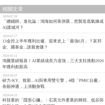
相關文章
2026.07.29
「總鋪師」進化論：鴻海如何靠併購，把製造底氣煉成
AI護城河？
2026.07.17
13金控上半年獲利出爐、迎來史上「最強6月」？富邦
金、國泰金...誰最會賺？
2026.05.12
鴻騰業績報喜！AI業績成長力道強，三大支柱推動2026
年獲利創新高
2026.04.27
矽力-KY、致新...AI與車用雙引擎，4檔「PMIC台廠」
各顯神通，上演翻身戰
2026.04.22
科技業的「隱形心臟」：石英元件產業的輝煌、低谷與