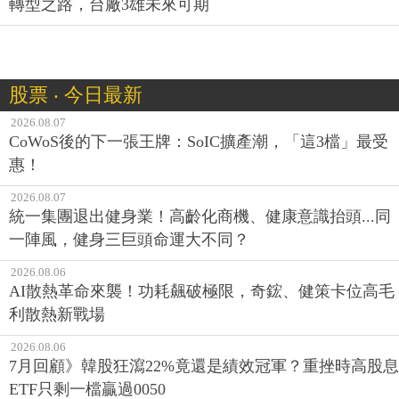
轉型之路，台廠3雄未來可期
股票 ‧ 今日最新
2026.08.07
CoWoS後的下一張王牌：SoIC擴產潮，「這3檔」最受
惠！
2026.08.07
統一集團退出健身業！高齡化商機、健康意識抬頭...同
一陣風，健身三巨頭命運大不同？
2026.08.06
AI散熱革命來襲！功耗飆破極限，奇鋐、健策卡位高毛
利散熱新戰場
2026.08.06
7月回顧》韓股狂瀉22%竟還是績效冠軍？重挫時高股息
ETF只剩一檔贏過0050