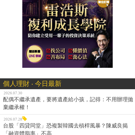
個人理財 ‧ 今日最新
2026.07.30
配偶不繼承遺產，要將遺產給小孩，記得：不用辦理拋
棄繼承權！
2026.07.28
台股「四貸同堂」恐複製韓國去槓桿風暴？陳威良揭
「融資體脂率」不高