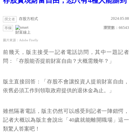
存股實現財富自由，恐只有4種人能辦到
2024.05.08
存股方程式
撰文者
瀏覽數：
66543
專欄
財富線上
圖片來源：Adobe Firefly
前幾天，版主接受一記者電話訪問，其中一題記者
問：「存股能否提前財富自由？大概需幾年？」
版主直接回答：「存股不會讓投資人提前財富自由，
依舊必須工作到領取政府提供的退休金為止。」
雖然隔著電話，版主仍然可以感受到記者一陣錯愕，
記者大概以為版主會說出「40歲就能離開職場」這一
類驚人答案吧！