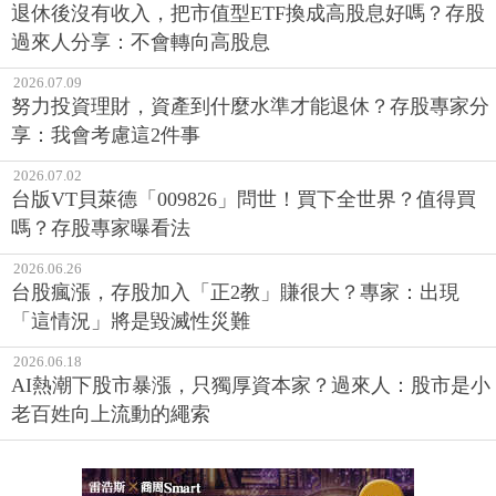
退休後沒有收入，把市值型ETF換成高股息好嗎？存股
過來人分享：不會轉向高股息
2026.07.09
努力投資理財，資產到什麼水準才能退休？存股專家分
享：我會考慮這2件事
2026.07.02
台版VT貝萊德「009826」問世！買下全世界？值得買
嗎？存股專家曝看法
2026.06.26
台股瘋漲，存股加入「正2教」賺很大？專家：出現
「這情況」將是毀滅性災難
2026.06.18
AI熱潮下股市暴漲，只獨厚資本家？過來人：股市是小
老百姓向上流動的繩索