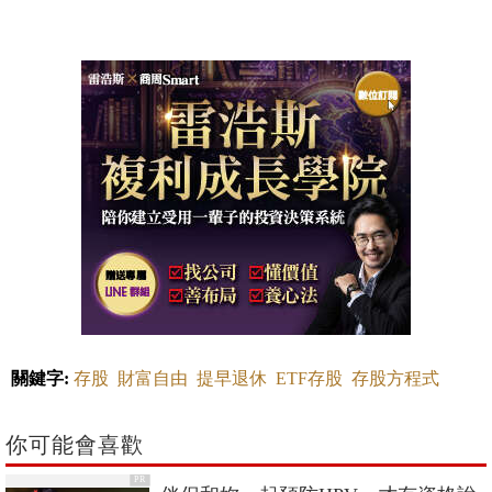
關鍵字:
存股
財富自由
提早退休
ETF存股
存股方程式
你可能會喜歡
PR