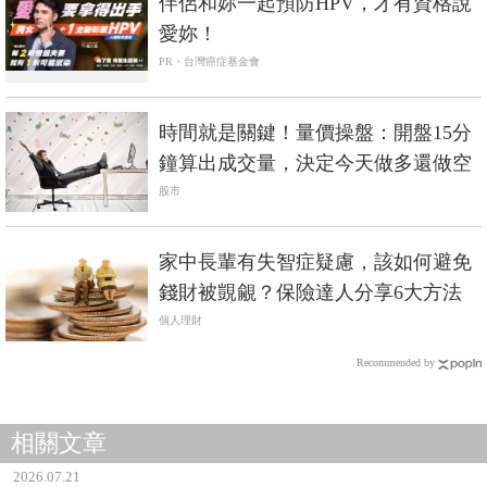
伴侶和妳一起預防HPV，才有資格說
愛妳！
PR・台灣癌症基金會
時間就是關鍵！量價操盤：開盤15分
鐘算出成交量，決定今天做多還做空
股市
家中長輩有失智症疑慮，該如何避免
錢財被覬覦？保險達人分享6大方法
個人理財
Recommended by
相關文章
2026.07.21