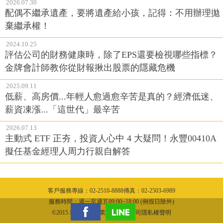
2026.07.30
配偶不繼承遺產，要將遺產給小孩，記得：不用辦理拋
棄繼承權！
2024.10.25
評估公司的財務健康時，除了EPS還要檢視哪些指標？
金牌會計師教你從財報揪出股票的隱藏危機
2025.09.11
低薪、高房價...年輕人愈過愈辛苦是真的？經濟低迷、
薪資凍漲...「這世代」最辛苦
2026.07.13
主動式 ETF 正夯，投資人心中 4 大疑問！永豐00410A
擬任基金經理人周力行親自解答
客戶服務專線：02-2510-8888傳真：02-2503-6989
服務時間：週一至週五09:00~18:00 (例假日除外)
©2015 城邦文化事業股份有限公司隱私權聲明