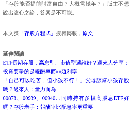
「存股能否提前財富自由？大概需幾年？」版主不想
說出違心之論，答案是不可能。
本文獲
「存股方程式」
授權轉載，
原文
延伸閱讀
ETF長期存股，高息型、市值型選誰好？過來人分享：
投資要爭的是報酬率而非殖利率
「自己可以吃苦，但小孩不行！」父母該幫小孩存股
嗎？過來人：量力而為
00878、00939、00940…同時持有多檔高股息ETF好
嗎？存股老手：報酬率比配息率更重要