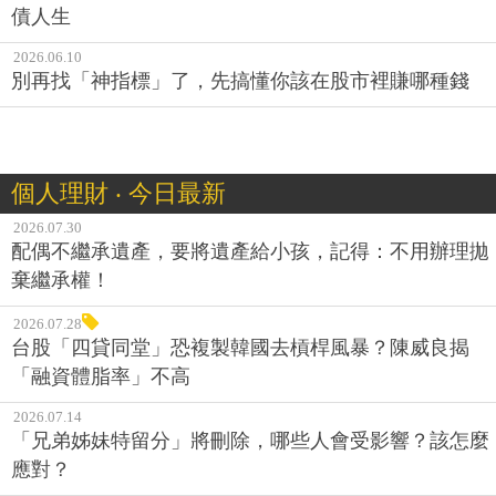
債人生
2026.06.10
別再找「神指標」了，先搞懂你該在股市裡賺哪種錢
個人理財 ‧ 今日最新
2026.07.30
配偶不繼承遺產，要將遺產給小孩，記得：不用辦理拋
棄繼承權！
2026.07.28
台股「四貸同堂」恐複製韓國去槓桿風暴？陳威良揭
「融資體脂率」不高
2026.07.14
「兄弟姊妹特留分」將刪除，哪些人會受影響？該怎麼
應對？