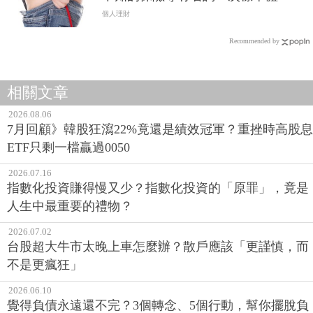
個人理財
Recommended by
相關文章
2026.08.06
7月回顧》韓股狂瀉22%竟還是績效冠軍？重挫時高股息
ETF只剩一檔贏過0050
2026.07.16
指數化投資賺得慢又少？指數化投資的「原罪」，竟是
人生中最重要的禮物？
2026.07.02
台股超大牛市太晚上車怎麼辦？散戶應該「更謹慎，而
不是更瘋狂」
2026.06.10
覺得負債永遠還不完？3個轉念、5個行動，幫你擺脫負