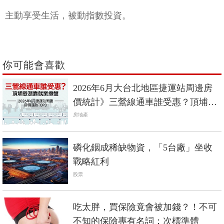
主動享受生活，被動指數投資。
你可能會喜歡
2026年6月大台北地區捷運站周邊房
價統計》三鶯線通車誰受惠？頂埔雙
漲靠就業撐盤
房地產
磷化銦成稀缺物資，「5台廠」坐收
戰略紅利
股票
吃太胖，買保險竟會被加錢？！不可
不知的保險專有名詞：次標準體