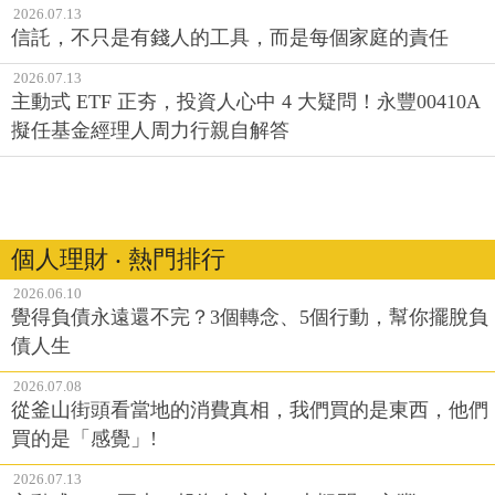
2026.07.13
信託，不只是有錢人的工具，而是每個家庭的責任
2026.07.13
主動式 ETF 正夯，投資人心中 4 大疑問！永豐00410A
擬任基金經理人周力行親自解答
個人理財 ‧ 熱門排行
2026.06.10
覺得負債永遠還不完？3個轉念、5個行動，幫你擺脫負
債人生
2026.07.08
從釜山街頭看當地的消費真相，我們買的是東西，他們
買的是「感覺」!
2026.07.13