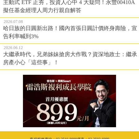
主動式 ETF 正夯，投資人心中 4 大疑問！永豐00410A
擬任基金經理人周力行親自解答
2026.07.08
哈日族的日圓新出路！國內首張日圓計價終身壽險，宣
告利率喊到3%
2026.06.12
大繼承時代，兄弟姊妹搶房大作戰？資深地政士：繼承
房產小心「這些事」！