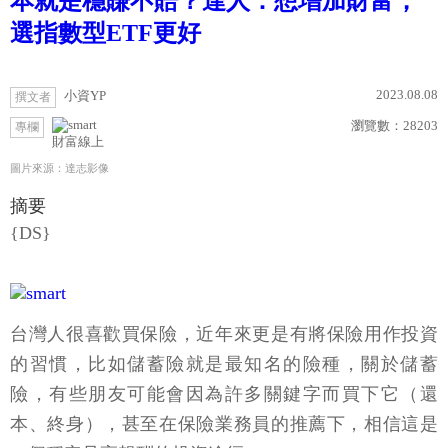
本就是穩賺不賠？達人：想增加財富，
選指數型ETF更好
2023.08.08
小資YP
撰文者
瀏覽數：
28203
專欄
財富線上
圖片來源：達志影像
摘要
{DS}
台灣人很喜歡買保險，近年來更是有將保險用作投資
的習慣，比如儲蓄險就是最知名的險種，關於儲蓄
險，有些朋友可能會因為許多關鍵字而買下它（還
本、終身），甚至在保險業務員的推薦下，相信這是