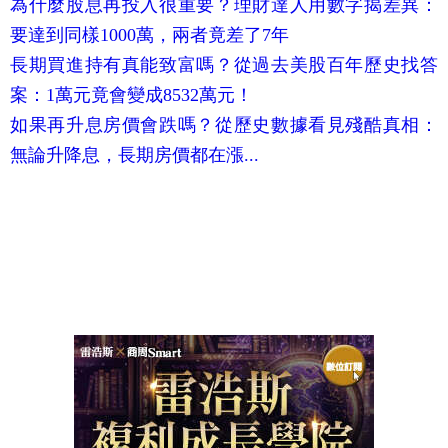
為什麼股息再投入很重要？理財達人用數字揭差異：
要達到同樣1000萬，兩者竟差了7年
長期買進持有真能致富嗎？從過去美股百年歷史找答
案：1萬元竟會變成8532萬元！
如果再升息房價會跌嗎？從歷史數據看見殘酷真相：
無論升降息，長期房價都在漲...