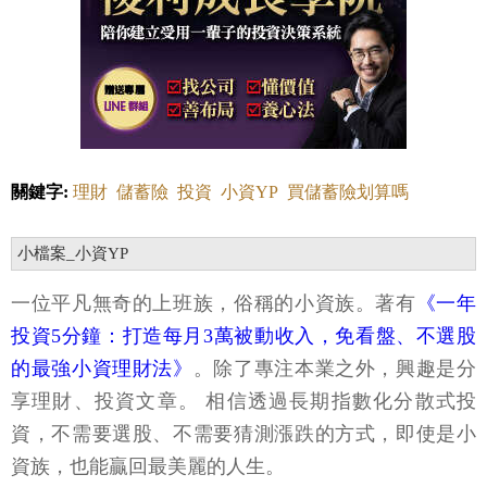
關鍵字:
理財
儲蓄險
投資
小資YP
買儲蓄險划算嗎
小檔案_小資YP
一位平凡無奇的上班族，俗稱的小資族。著有
《一年
投資5分鐘：打造每月3萬被動收入，免看盤、不選股
的最強小資理財法》
。除了專注本業之外，興趣是分
享理財、投資文章。 相信透過長期指數化分散式投
資，不需要選股、不需要猜測漲跌的方式，即使是小
資族，也能贏回最美麗的人生。