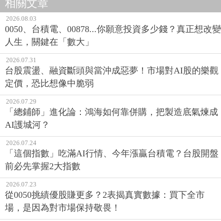
相關文章
2026.08.03
0050、台積電、00878...你願意投資多少錢？真正想改變
人生，關鍵在「數大」
2026.07.31
台股震盪、融資斷頭與當沖成惡夢！市場對AI股的樂觀
定價，恐比想像中脆弱
2026.07.29
「總鋪師」進化論：鴻海如何靠併購，把製造底氣煉成
AI護城河？
2026.07.24
「這個指數」吃滿AI行情、今年漲贏台積電？台股開盤
前必先掌握2大指數
2026.07.23
從0050挑績優股賺更多？2表揭真實數據：買下全市
場，是因為對市場保持敬畏！