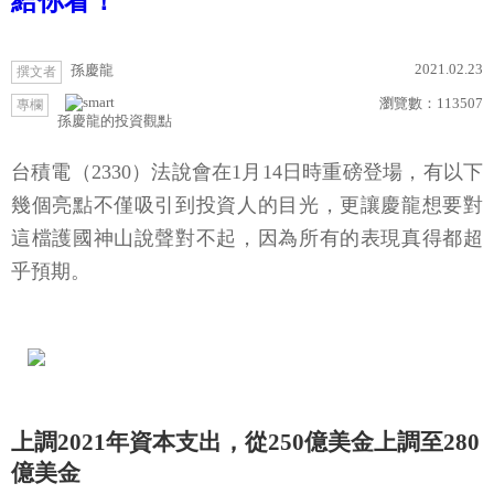
給你看！
2021.02.23
孫慶龍
撰文者
瀏覽數：
113507
專欄
孫慶龍的投資觀點
台積電（2330）法說會在1月14日時重磅登場，有以下
幾個亮點不僅吸引到投資人的目光，更讓慶龍想要對
這檔護國神山說聲對不起，因為所有的表現真得都超
乎預期。
上調2021年資本支出，從250億美金上調至280
億美金