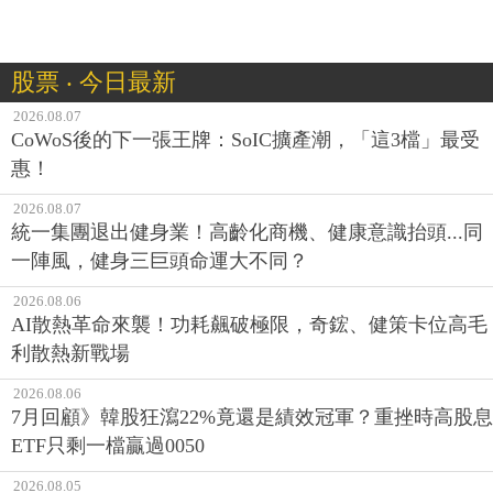
股票 ‧ 今日最新
2026.08.07
CoWoS後的下一張王牌：SoIC擴產潮，「這3檔」最受
惠！
2026.08.07
統一集團退出健身業！高齡化商機、健康意識抬頭...同
一陣風，健身三巨頭命運大不同？
2026.08.06
AI散熱革命來襲！功耗飆破極限，奇鋐、健策卡位高毛
利散熱新戰場
2026.08.06
7月回顧》韓股狂瀉22%竟還是績效冠軍？重挫時高股息
ETF只剩一檔贏過0050
2026.08.05