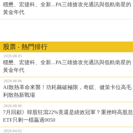
穩懋、宏捷科、全新...PA三雄搶攻光通訊與低軌衛星的
黃金年代
股票 ‧ 熱門排行
2026.08.05
穩懋、宏捷科、全新...PA三雄搶攻光通訊與低軌衛星的
黃金年代
2026.08.06
AI散熱革命來襲！功耗飆破極限，奇鋐、健策卡位高毛
利散熱新戰場
2026.08.06
7月回顧》韓股狂瀉22%竟還是績效冠軍？重挫時高股息
ETF只剩一檔贏過0050
2026.04.02