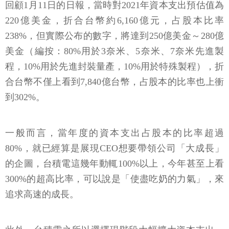
回顧1月11日的日報，當時對2021年資本支出預估值為
220億美金，折合台幣約6,160億元，占股本比率
238%，但實際公布的數字，將達到250億美金～280億
美金（編按：80%用於3奈米、5奈米、7奈米先進製
程，10%用於先進封裝量產，10%用於特殊製程），折
合台幣不僅上看到7,840億台幣，占股本的比率也上衝
到302%。
一般而言，當年度的資本支出占股本的比率超過
80%，就已經算是展現CEO想要帶領公司「大成長」
的企圖，台積電這幾年動輒100%以上，今年甚至上看
300%的超高比率，可以說是「使盡吃奶的力氣」，來
追求高速的成長。