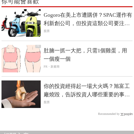
你可能會喜歡
Gogoro在美上市遭購併？SPAC運作有
利新創公司，但投資這類公司要注意
這點免被詐騙
股票
PR
肚腩一抓一大把，只需1個雞蛋，用
一個瘦一個
PR・新素簡
你的投資經得起一場大火嗎？旭富工
廠燒毀，告訴投資人哪些重要的事
情...
股票
Recommended by