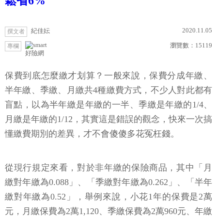
鬆省6%
2020.11.05
紀佳妘
撰文者
瀏覽數：
15119
專欄
好險網
保費到底怎麼繳才划算？一般來說，保費分成年繳、
半年繳、季繳、月繳共4種繳費方式，不少人對此都有
盲點，以為半年繳是年繳的一半、季繳是年繳的1/4、
月繳是年繳的1/12，其實這是錯誤的觀念，快來一次搞
懂繳費期別的差異，才不會傻傻多花冤枉錢。
從現行規定來看，對於非年繳的保險商品，其中「月
繳對年繳為0.088」、「季繳對年繳為0.262」、「半年
繳對年繳為0.52」，舉例來說，小花1年的保費是2萬
元，月繳保費為2萬1,120、季繳保費為2萬960元、年繳