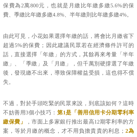
保費為2萬800元，也就是月繳比年繳多繳5.6%的保
費、季繳比年繳多繳4.8%、半年繳則比年繳多繳4%。
由此可見，小花如果選擇年繳的話，將會比月繳省下
超過5%的保費；因此建議民眾若在經濟條件許可的
話，直接選擇「年繳」的方式，其餘再來考量「半年
繳」、「季繳」及「月繳」，但千萬別硬撐選了年繳
後，發現繳不出來，導致保障權益受損，這也得不償
失。
不過，對於手頭吃緊的民眾來說，到底該如何？這時
不妨善用3個小技巧：
第1是「善用信用卡分期零利率
繳保費」
，市面上多家銀行推出最高12期零利率的方
案，等於月繳的概念，才不用負擔貴貴的利息；
2為