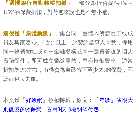
「選擇銀行自動轉帳扣繳」
，部分銀行會提供1%～
1.5%的保費折扣，對荷包來說也是不無小補。
最後是「集體彙繳」
，集合同一團體內所屬員工或成
員及其家屬5人（含）以上，經契約當事人同意，採用
同一收費地址或同一金融機構或同一繳費管道的個人
壽險保件，即可成立彙繳團體，享有較低費率，通常
折扣為1%左右，有機會為自己省下至少6%的保費，不
讓荷包大失血。
本文獲「
好險網
」授權轉載，原文：
「年繳」省很大
別傻傻多繳保費 善用3技巧聰明省荷包