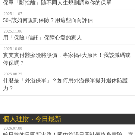
保單「斷捨離」隨不同人生規劃調整你的保單
2025.11.07
50+該如何規劃保險？用這些面向評估
2025.11.06
用「保險+信託」保障心愛的家人
2025.10.09
實支實付醫療險將漲價，專家揭4大原因！我該減碼或
停保嗎？
2025.08.25
什麼是「外溢保單」？如何用外溢保單提升退休防護
力？
個人理財 ‧ 今日最新
2026.07.08
哈日族的日圓新出路！國內首張日圓計價終身壽險，宣