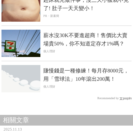
起床就先做件事，沒三天小腹就不見
了! 肚子一天天變小！
PR・新素簡
薪水沒30K不要進超商！售價比大賣
場貴50%，你不知道定存才1%嗎？
個人理財
賺慢錢是一種修練！每月存8000元，
用「雪球法」10年滾出200萬！
個人理財
Recommended by
相關文章
2025.11.13