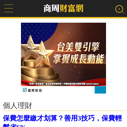
個人理財
保費怎麼繳才划算？善用3技巧，保費輕