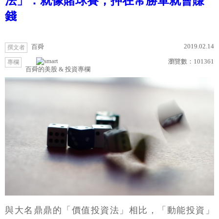
法」：就像賭球賽，押在常勝軍就會賺
錢
2019.02.14
百舜
撰文者
瀏覽數：
101361
專欄
百舜的美股 & 投資專欄
與大名鼎鼎的「價值投資法」相比，「動能投資」