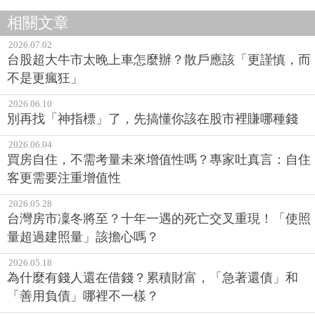
相關文章
2026.07.02
台股超大牛市太晚上車怎麼辦？散戶應該「更謹慎，而
不是更瘋狂」
2026.06.10
別再找「神指標」了，先搞懂你該在股市裡賺哪種錢
2026.06.04
買房自住，不需考量未來增值性嗎？專家吐真言：自住
客更需要注重增值性
2026.05.28
台灣房市凜冬將至？十年一遇的死亡交叉重現！「使照
量超過建照量」該擔心嗎？
2026.05.18
為什麼有錢人還在借錢？累積財富，「急著還債」和
「善用負債」哪裡不一樣？