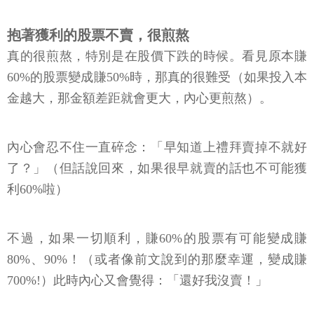
抱著獲利的股票不賣，很煎熬
真的很煎熬，特別是在股價下跌的時候。看見原本賺
60%的股票變成賺50%時，那真的很難受（如果投入本
金越大，那金額差距就會更大，內心更煎熬）。
內心會忍不住一直碎念：「早知道上禮拜賣掉不就好
了？」（但話說回來，如果很早就賣的話也不可能獲
利60%啦）
不過，如果一切順利，賺60%的股票有可能變成賺
80%、90%！（或者像前文說到的那麼幸運，變成賺
700%!）此時內心又會覺得：「還好我沒賣！」