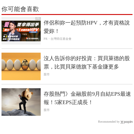
你可能會喜歡
PR
伴侶和妳一起預防HPV，才有資格說
愛妳！
PR・台灣癌症基金會
沒人告訴你的好投資：買貝萊德的股
票，比買貝萊德旗下基金賺更多
股市
存股熱門》金融股前9月自結EPS最速
報！5家EPS正成長！
股市
Recommended by