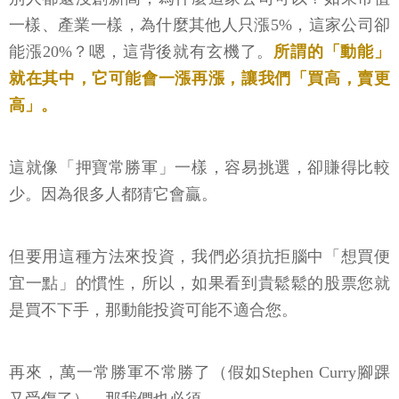
一樣、產業一樣，為什麼其他人只漲5%，這家公司卻
能漲20%？嗯，這背後就有玄機了。
所謂的「動能」
就在其中，它可能會一漲再漲，讓我們「買高，賣更
高」。
這就像「押寶常勝軍」一樣，容易挑選，卻賺得比較
少。因為很多人都猜它會贏。
但要用這種方法來投資，我們必須抗拒腦中「想買便
宜一點」的慣性，所以，如果看到貴鬆鬆的股票您就
是買不下手，那動能投資可能不適合您。
再來，萬一常勝軍不常勝了（假如Stephen Curry腳踝
又受傷了），那我們也必須...