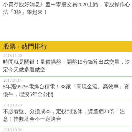
小資存股好消息》盤中零股交易2020上路，零股操作心
法「3招」學起來！
股票 ‧ 熱門排行
2018.11.06
時間就是關鍵！量價操盤：開盤15分鐘算出成交量，決
定今天做多還做空
2017.04.14
5年漲997%電爆台積電！38家「高現金流、高效率」資
優生，埋沒5年全公開
2018.10.23
不必看盤、分擔成本，定投到退休，資產翻23倍：注
意！指數基金不一定適合
2018.10.02