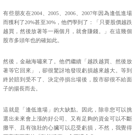
有些朋友在2004、2005、2006、2007年因為逢低進場
而獲利了20%甚至30%，他們學到了：「只要股價越跌
越買，然後放著等一兩個月，就會賺錢。」在這幾個
股市多頭年也的確如此。
然後，金融海嘯來了。他們繼續「越跌越買、然後放
著等它回來」，卻很驚訝地發現虧損越來越大。等到
終於賠到受不了、決定停損出場後，股市卻很不給面
子的揚長而去。
這就是「逢低進場」的大缺點。因此，除非您可以挑
選出未來會上漲的好公司、又有足夠的資金可以不斷
攤平、且有強壯的心臟可以忍受虧損，不然，我覺得