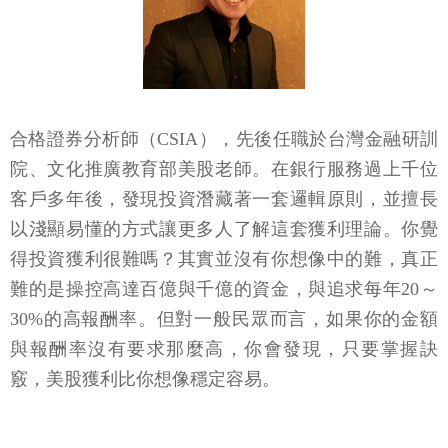
合格證券分析師（CSIA），先後任職於台灣金融研訓
院、文化推廣教育部美股老師。在銀行服務過上千位
客戶多年後，發現投資潛藏著一套邏輯原則，並擅長
以淺顯易懂的方式讓更多人了解這套獲利理論。你覺
得投資獲利很難嗎？其實並沒有你想像中的難，真正
難的是操控高達百億與千億的資金，與追求每年20～
30%的高報酬率。但對一般民眾而言，如果你的金額
與報酬率沒有要求那麼高，你會發現，只要掌握訣
竅，美股獲利比你想像穩定容易。