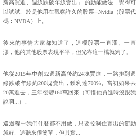
新高買進、週線跌破年線賣出」 的動能做法，覺得可
以試試。於是他用在觀察許久的股票─Nvidia（股票代
碼：NVDA）上。
後來的事情大家都知道了，這檔股票一直漲、一直
漲，他的其他股票表現平平，但光靠這一檔就夠了。
他從2015年中創52週新高後約24塊買進，一路抱到週
線跌破年線約200塊賣出，獲利達700%。當初如果丟
20萬進去，三年後變160萬回來（可惜他買進時沒跟我
說啊...）。
這過程中我們什麼都不用做，只要控制住賣出的衝動
就好。這聽來很簡單，但其實...