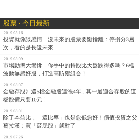
股票 ‧ 今日最新
2019.08.16
投資就像談感情，沒未來的股票要斷捨離：停損分3層
次，看的是長遠未來
2019.08.09
市場動盪大盤慘，你手中的持股比大盤跌得多嗎？6檔
波動無感好股，打造高防禦組合！
2019.08.07
金融存股》這5檔金融股連漲4年...其中最適合存股的這
檔股價只要10元！
2019.08.01
除了本益比，「這比率」也是愈低愈好！價值投資之父
葛拉漢：買「菸屁股」就對了
2019.07.26