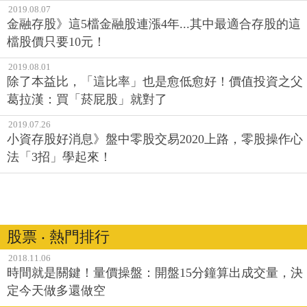
2019.08.07
金融存股》這5檔金融股連漲4年...其中最適合存股的這
檔股價只要10元！
2019.08.01
除了本益比，「這比率」也是愈低愈好！價值投資之父
葛拉漢：買「菸屁股」就對了
2019.07.26
小資存股好消息》盤中零股交易2020上路，零股操作心
法「3招」學起來！
股票 ‧ 熱門排行
2018.11.06
時間就是關鍵！量價操盤：開盤15分鐘算出成交量，決
定今天做多還做空