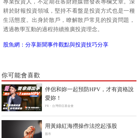
專業投資人，不定期在各財經媒體發表專欄文章。深
耕於財報投資領域，堅持不看盤是投資方式也是一種
生活態度。出身於散戶，瞭解散戶常見的投資問題，
透過教學互動的過程持續推廣投資理念。
股魚網：分享新聞事件觀點與投資技巧分享
你可能會喜歡
PR
伴侶和妳一起預防HPV，才有資格說
愛妳！
PR・台灣癌症基金會
用黃綠紅海撈操作法挖起漲股
股市