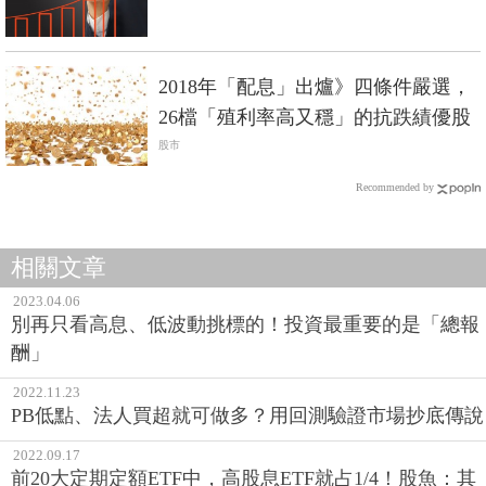
2018年「配息」出爐》四條件嚴選，
26檔「殖利率高又穩」的抗跌績優股
股市
Recommended by
相關文章
2023.04.06
別再只看高息、低波動挑標的！投資最重要的是「總報
酬」
2022.11.23
PB低點、法人買超就可做多？用回測驗證市場抄底傳說
2022.09.17
前20大定期定額ETF中，高股息ETF就占1/4！股魚：其