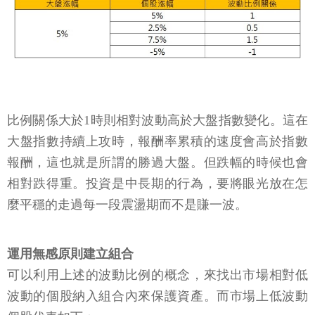
比例關係大於1時則相對波動高於大盤指數變化。這在
大盤指數持續上攻時，報酬率累積的速度會高於指數
報酬，這也就是所謂的勝過大盤。但跌幅的時候也會
相對跌得重。投資是中長期的行為，要將眼光放在怎
麼平穩的走過每一段震盪期而不是賺一波。
運用無感原則建立組合
可以利用上述的波動比例的概念，來找出市場相對低
波動的個股納入組合內來保護資產。而市場上低波動