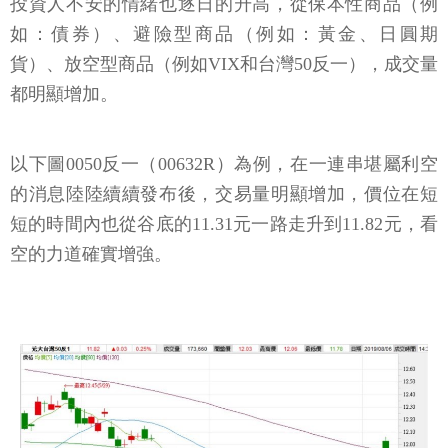
投資人不安的情緒也逐日的升高，從保本性商品（例
如：債券）、避險型商品（例如：黃金、日圓期
貨）、放空型商品（例如VIX和台灣50反一），成交量
都明顯增加。
以下圖0050反一（00632R）為例，在一連串堪屬利空
的消息陸陸續續發布後，交易量明顯增加，價位在短
短的時間內也從谷底的11.31元一路走升到11.82元，看
空的力道確實增強。