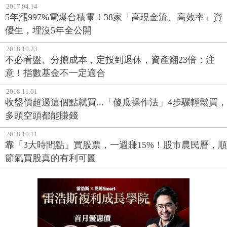
2017.04.14
5年漲997%電爆台積電！38家「高現金流、高效率」資
優生，埋沒5年全公開
2018.10.23
不必看盤、分擔成本，定投到退休，資產翻23倍：注
意！指數基金不一定適合
2018.11.01
收盤價超過這個點就買...「傻瓜操作法」4步驟輕鬆買，
多頭空頭都能賺錢
2018.10.11
靠「3大時間點」買股票，一週賺15%！股市農民曆，順
節氣買股真的有利可圖