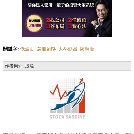
關鍵字:
低波動
選股策略
大盤動盪
防禦股
作者簡介_股魚