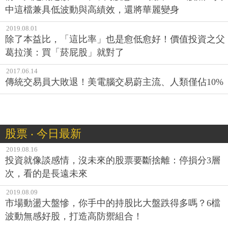
中這檔兼具低波動與高績效，還將華麗變身
2019.08.01
除了本益比，「這比率」也是愈低愈好！價值投資之父
葛拉漢：買「菸屁股」就對了
2017.06.14
傳統交易員大敗退！美電腦交易蔚主流、人類僅佔10%
股票 ‧ 今日最新
2019.08.16
投資就像談感情，沒未來的股票要斷捨離：停損分3層
次，看的是長遠未來
2019.08.09
市場動盪大盤慘，你手中的持股比大盤跌得多嗎？6檔
波動無感好股，打造高防禦組合！