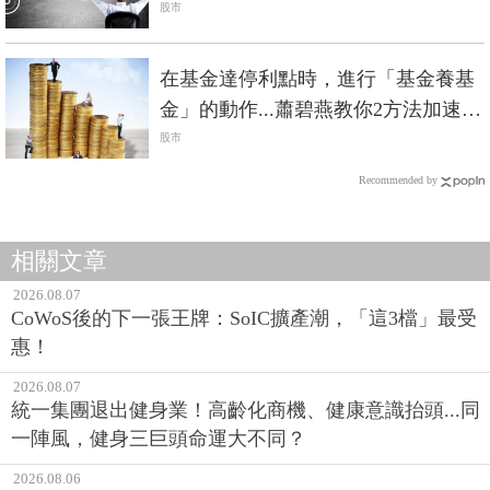
一種智慧
股市
在基金達停利點時，進行「基金養基
金」的動作...蕭碧燕教你2方法加速累
積資產
股市
Recommended by
相關文章
2026.08.07
CoWoS後的下一張王牌：SoIC擴產潮，「這3檔」最受
惠！
2026.08.07
統一集團退出健身業！高齡化商機、健康意識抬頭...同
一陣風，健身三巨頭命運大不同？
2026.08.06