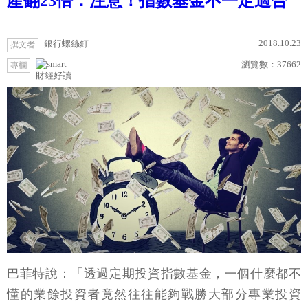
產翻23倍：注意！指數基金不一定適合
2018.10.23
銀行螺絲釘
撰文者
瀏覽數：
37662
專欄
財經好讀
巴菲特說：「透過定期投資指數基金，一個什麼都不
懂的業餘投資者竟然往往能夠戰勝大部分專業投資