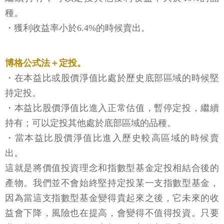
種。
・獲利收益率小於6.4%的時候賣出。
博格公式法＋定投。
・在本益比或股價淨值比處於歷史底部區域的時候堅
持定投。
・本益比股價淨值比進入正常估值，暫停定投，繼續
持有；可以定投其他處於底部區域的品種。
・當本益比股價淨值比進入歷史較高區域的時候賣
出。
這就是將價值投資理念和指數型基金定投相結合後的
產物。我們並不會始終堅持定投某一支指數型基金，
因為當這支指數型基金變得貴起來之後，它未來的收
益會下降，風險也在提高，會變得不值得投資。只要