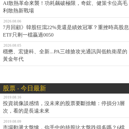
AI散熱革命來襲！功耗飆破極限，奇鋐、健策卡位高毛
利散熱新戰場
2026.08.06
7月回顧》韓股狂瀉22%竟還是績效冠軍？重挫時高股息
ETF只剩一檔贏過0050
2026.08.05
穩懋、宏捷科、全新...PA三雄搶攻光通訊與低軌衛星的
黃金年代
股票 ‧ 今日最新
2019.08.16
投資就像談感情，沒未來的股票要斷捨離：停損分3層
次，看的是長遠未來
2019.08.09
市場動盪大盤慘，你手中的持股比大盤跌得多嗎？6檔