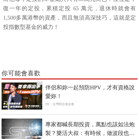
復一年的定投，累積定投 65 萬元，退休時就會有
1,500多萬港幣的資產，而且無須高深技巧，這就是定
投指數型基金的威力！
你可能會喜歡
PR
伴侶和妳一起預防HPV，才有資格說
愛妳！
PR・台灣癌症基金會
專家都喊長期投資，萬點也該如法炮
製？樂活大叔：有時候，做波段也是