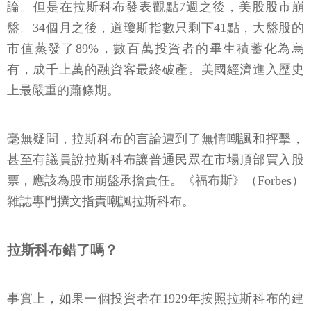
論。但是在拉斯科布發表觀點7週之後，美股股市崩
盤。34個月之後，道瓊斯指數只剩下41點，大盤股的
市值蒸發了89%，數百萬投資者的畢生積蓄化為烏
有，成千上萬的融資客最終破產。美國經濟進入歷史
上最嚴重的蕭條期。
毫無疑問，拉斯科布的言論遭到了無情嘲諷和抨擊，
甚至有議員說拉斯科布讓普通民眾在市場頂部買入股
票，應該為股市崩盤承擔責任。《福布斯》（Forbes）
雜誌專門撰文指責嘲諷拉斯科布。
拉斯科布錯了嗎？
事實上，如果一個投資者在1929年按照拉斯科布的建