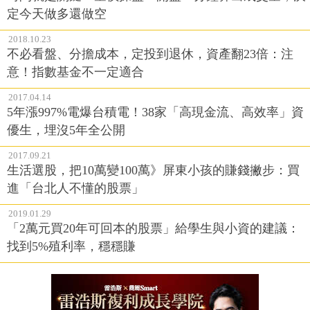
定今天做多還做空
2018.10.23
不必看盤、分擔成本，定投到退休，資產翻23倍：注
意！指數基金不一定適合
2017.04.14
5年漲997%電爆台積電！38家「高現金流、高效率」資
優生，埋沒5年全公開
2017.09.21
生活選股，把10萬變100萬》屏東小孩的賺錢撇步：買
進「台北人不懂的股票」
2019.01.29
「2萬元買20年可回本的股票」給學生與小資的建議：
找到5%殖利率，穩穩賺