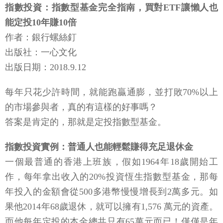
指數投資：指數型基金完全指南，買對ETF讓懶人也
能定投10年賺10倍
作者：銀行螺絲釘
出版社：一心文化
出版日期：2018.9.12
每年只花少許時間，就能跑贏通膨，並打敗70%以上
的市場參與者，真的有這樣的好事嗎？
答案是肯定的，那就是定投指數型基金。
指數投資實例：普通人也能輕鬆賺得充足退休金
一個最普通的香港上班族，假如1964年18歲開始工
作，每年拿出收入的20%投資恆生指數型基金，那每
年投入的金額會從500多港幣慢慢增長到2萬多元。如
果他2014年68歲退休，就可以擁有1,576 萬元的資產。
而他每年定投的本金總共只有65萬元而已！僅僅是年