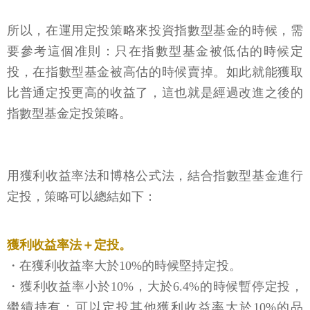
所以，在運用定投策略來投資指數型基金的時候，需
要參考這個准則：只在指數型基金被低估的時候定
投，在指數型基金被高估的時候賣掉。如此就能獲取
比普通定投更高的收益了，這也就是經過改進之後的
指數型基金定投策略。
用獲利收益率法和博格公式法，結合指數型基金進行
定投，策略可以總結如下：
獲利收益率法＋定投。
・在獲利收益率大於10%的時候堅持定投。
・獲利收益率小於10%，大於6.4%的時候暫停定投，
繼續持有；可以定投其他獲利收益率大於10%的品