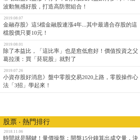
波動無感好股，打造高防禦組合！
2019.08.07
金融存股》這5檔金融股連漲4年...其中最適合存股的這
檔股價只要10元！
2019.08.01
除了本益比，「這比率」也是愈低愈好！價值投資之父
葛拉漢：買「菸屁股」就對了
2019.07.26
小資存股好消息》盤中零股交易2020上路，零股操作心
法「3招」學起來！
股票 ‧ 熱門排行
2018.11.06
時間就是關鍵！量價操盤：開盤15分鐘算出成交量，決