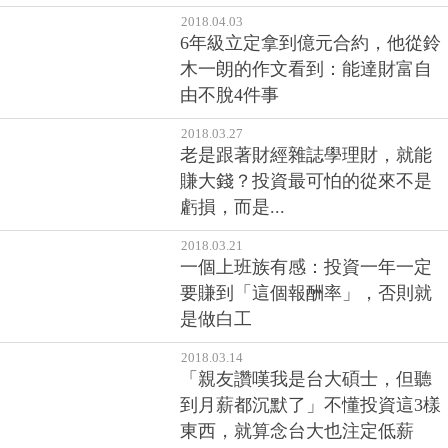
2018.04.03
6年級立定拿到億元合約，他從鈴
木一朗的作文看到：能達財富自
由不脫4件事
2018.03.27
老是跟著財經雜誌學理財，就能
賺大錢？投資最可怕的從來不是
虧損，而是...
2018.03.21
一個上班族有感：投資一年一定
要賺到「這個報酬率」，否則就
是做白工
2018.03.14
「親友讚嘆我是台大碩士，但聽
到月薪都沉默了」不懂投資這3樣
東西，就算念台大也注定低薪