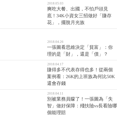
2018.05.03
爽吃大餐、出國，不怕戶頭見
底！34K小資女三招做好「賺存
花」，擺脫月光族
2018.04.26
一張圖看思維決定「貧富」：你
理的是「財」，還是「債」？
2018.04.17
賺得多不代表存得也多！從兩個
案例看：26K的上班族為何比50K
還會存錢
2018.04.11
別被業務員矇了！一張圖為「失
智」做好保障：殘扶險vs長看險哪
個能理賠