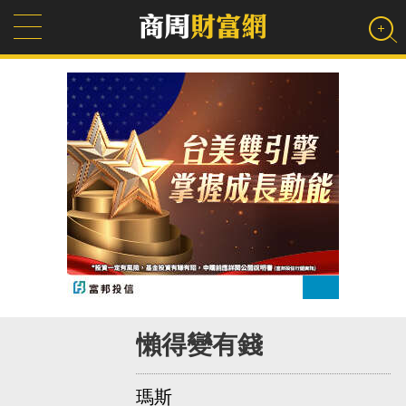
懶得變有錢
瑪斯