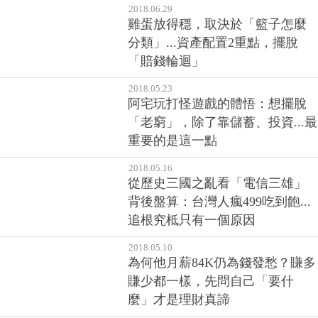
2018.06.29
雞蛋放得穩，取決於「籃子怎麼
分類」...資產配置2重點，擺脫
「賠錢輪迴」
2018.05.23
阿宅玩打怪遊戲的體悟：想擺脫
「老窮」，除了靠儲蓄、投資...最
重要的是這一點
2018.05.16
從歷史三國之亂看「電信三雄」
背後盤算：台灣人瘋499吃到飽...
追根究柢只有一個原因
2018.05.10
為何他月薪84K仍為錢發愁？賺多
賺少都一樣，先問自己「要什
麼」才是理財真諦