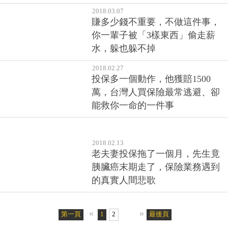
2018.03.07
賺多少錢不重要，不做這件事，
你一輩子被「3樣東西」偷走薪
水，躲也躲不掉
2018.02.27
投保多一個動作，他獲賠1500
萬，台灣人買保險最常逃避、卻
能救你一命的一件事
2018.02.13
老夫妻投保拖了一個月，先生竟
胰臟癌末期走了，保險業務遇到
的真實人間悲歌
«
»
第一頁
1
2
最後頁