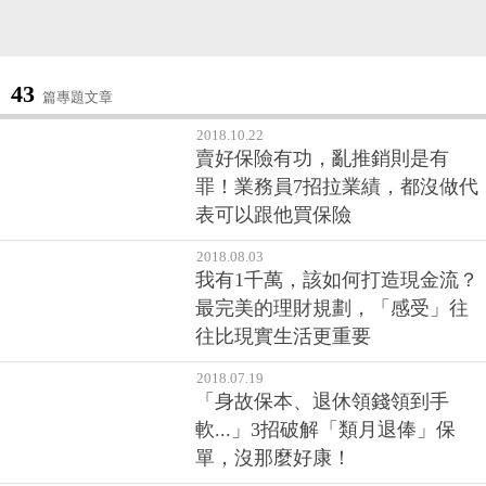
43
篇專題文章
2018.10.22
賣好保險有功，亂推銷則是有
罪！業務員7招拉業績，都沒做代
表可以跟他買保險
2018.08.03
我有1千萬，該如何打造現金流？
最完美的理財規劃，「感受」往
往比現實生活更重要
2018.07.19
「身故保本、退休領錢領到手
軟...」3招破解「類月退俸」保
單，沒那麼好康！