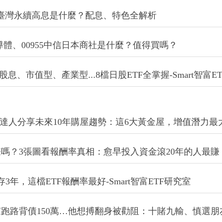
1 FT臺灣永續高息是什麼？配息、特色全解析
半導體、00955中信日本商社是什麼？值得買嗎？
、市值型、產業型...8檔日股ETF全掌握-Smart智富E
產達人分享未來10年購屋趨勢：這6大黃金屋，增值潛力最
嗎？3張圖看報酬率真相：愈早投入資金滾20年的人最賺
0萬存3年，這檔ETF報酬率最好-Smart智富ETF研究室
跑路背債150萬…他想搏翻身被勸阻：十賭九輸、慎選朋