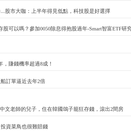
期待...股市大咖：上半年得見低點，科技股是好選擇
錢存股可以嗎？參加0050除息得抱股過年-Smart智富ETF研
5年，賺錢機率超過8成！
船訂單逼近去年2倍
.當中文老師的兒子，住在韓國鴿子籠狂存錢，滾出2間房
，投資菜鳥也很難賠錢