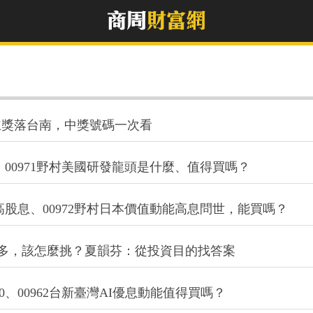
主獎落台南，中獎號碼一次看
息、00971野村美國研發龍頭是什麼、值得買嗎？
球高股息、00972野村日本價值動能高息問世，能買嗎？
出愈多，該怎麼挑？夏韻芬：從投資目的找答案
30、00962台新臺灣AI優息動能值得買嗎？