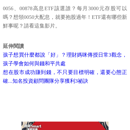
0056、00878高息ETF該選誰？每月3000元存股可以
嗎？想領0050大配息，就要抱股過年！ETF還有哪些新
鮮事呢？請看這集影片。
延伸閱讀
孩子想買什麼都說「好」？理財媽咪傳授日常3觀念，
孩子學會如何與錢和平共處
想在股市成功賺到錢，不只要目標明確，還要心態正
確...知名投資顧問團隊分享獲利3祕訣