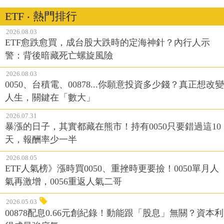
ETF ‧ 熱門排行
2026.08.03
ETF愈跌愈買，成台股大跌時的定海神針？內行人示
警：背後暗藏死亡螺旋風險
2026.08.03
0050、台積電、00878...你願意投資多少錢？真正想改變
人生，關鍵在「數大」
2026.07.31
暴漲的日子，其實都藏在熊市！持有0050只要錯過這10
天，報酬率少一半
2026.08.05
ETF人氣榜》漲時買0050、重挫時更要撿！0050單月人
氣再激增，0056重返人氣二哥
2026.05.03
00878配息0.66元創紀錄！動能跟「股息」無關？資本利