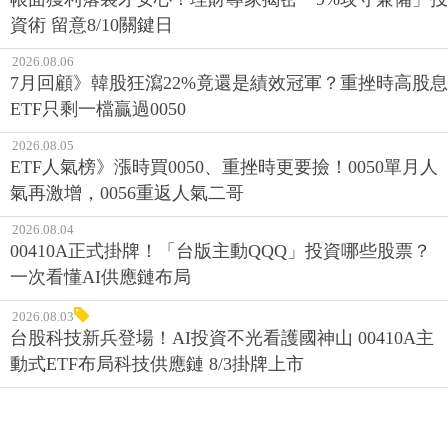
資術 留意8/10關鍵日
2026.08.06
7月回顧》韓股狂瀉22%竟還是績效冠軍？重挫時高股息
ETF只剩一檔贏過0050
2026.08.05
ETF人氣榜》漲時買0050、重挫時更要撿！0050單月人
氣再激增，0056重返人氣二哥
2026.08.04
00410A正式掛牌！「台版主動QQQ」投資哪些股票？
一次看懂AI供應鏈布局
2026.08.03
台股科技新兵登場！AI投資不光看護國神山 00410A主
動式ETF布局科技供應鏈 8/3掛牌上市