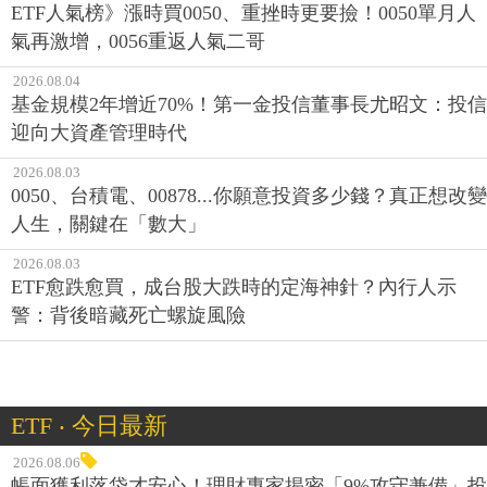
ETF人氣榜》漲時買0050、重挫時更要撿！0050單月人
氣再激增，0056重返人氣二哥
2026.08.04
基金規模2年增近70%！第一金投信董事長尤昭文：投信
迎向大資產管理時代
2026.08.03
0050、台積電、00878...你願意投資多少錢？真正想改變
人生，關鍵在「數大」
2026.08.03
ETF愈跌愈買，成台股大跌時的定海神針？內行人示
警：背後暗藏死亡螺旋風險
ETF ‧ 今日最新
2026.08.06
帳面獲利落袋才安心！理財專家揭密「9%攻守兼備」投