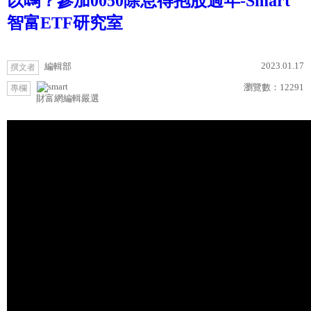
以嗎？參加0050除息得抱股過年-Smart
智富ETF研究室
2023.01.17
編輯部
撰文者
瀏覽數：
12291
專欄
財富網編輯嚴選