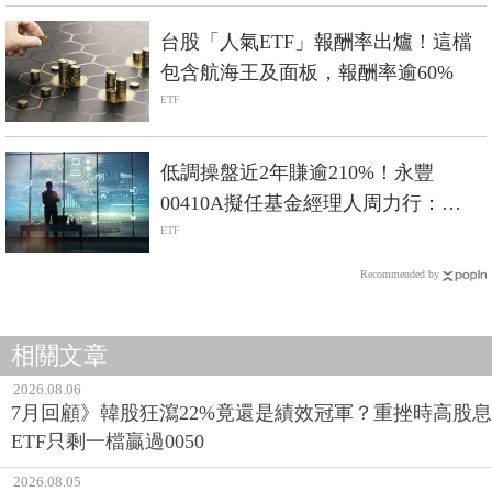
台股「人氣ETF」報酬率出爐！這檔
包含航海王及面板，報酬率逾60%
ETF
低調操盤近2年賺逾210%！永豐
00410A擬任基金經理人周力行：
「我只買，連自己都想抱的公司。」
ETF
Recommended by
相關文章
2026.08.06
7月回顧》韓股狂瀉22%竟還是績效冠軍？重挫時高股息
ETF只剩一檔贏過0050
2026.08.05