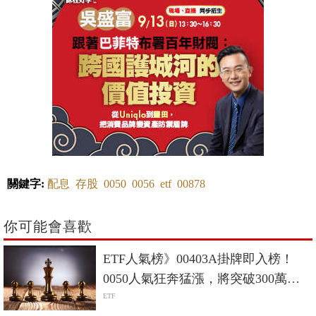
關鍵字:
配息
存股
0050
0056
etf
00878
你可能會喜歡
ETF人氣榜》00403A掛牌即入榜！
0050人氣狂奔猛漲，將突破300萬人
大關？
ETF