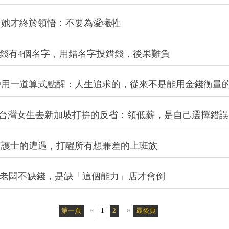
…她才終於領悟：不要為愛犧牲
.錢有4個名字，用錯名字投錯錢，後果難負
戶用一道算式點醒：人生追求的，從來不是能用金錢衡量
一個台灣女生去新加坡打拚的反省：領低薪，是自己選擇錯誤
真護士的遭遇，打醒所有想兼差的上班族
廳老闆不缺錢，是缺「這個能力」店才會倒
«
»
第一頁
1
2
最後頁