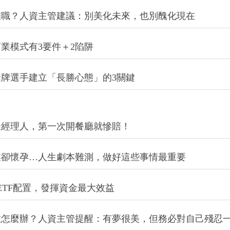
離職？人資主管建議：別美化未來，也別醜化現在
業模式有3要件＋2陷阱
牌選手建立「長勝心態」的3關鍵
金經理人，第一次開餐廳就慘賠！
業卻懷孕…人生劇本難測，做好這些事情最重要
ETF配置，發揮資金最大效益
敗怎麼辦？人資主管提醒：有夢很美，但務必對自己殘忍