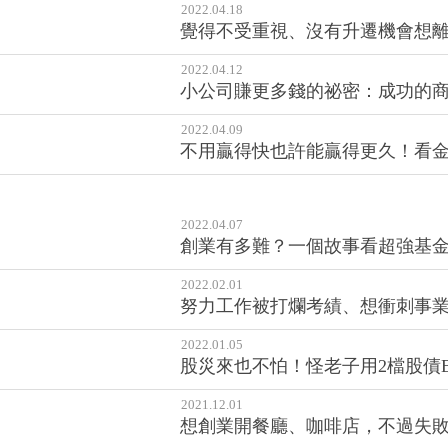
2022.04.18
覺得不受重視、沒有升遷機會想
2022.04.12
小公司賺更多錢的祕密：成功的商
2022.04.09
不用贏得快也許能贏得更久！看金
2022.04.07
創業有多難？一個故事看超強基
2022.02.01
努力工作被打爛考績、想衝刺事
2022.01.05
股災來也不怕！怪老子用2檔股債
2021.12.01
想創業開餐廳、咖啡店，不過失