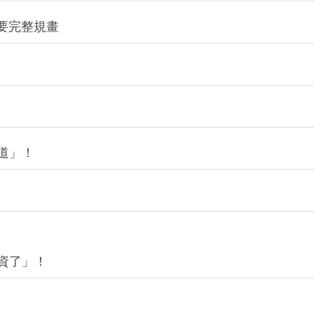
要完整規畫
道」！
投資了」！