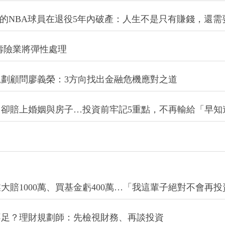
%的NBA球員在退役5年內破產：人生不是只有賺錢，還需
壽險業將彈性處理
劃顧問廖義榮：3方向找出金融危機應對之道
卻賠上婚姻與房子…投資前牢記5重點，不再輸給「早知
大賠1000萬、買基金虧400萬…「我這輩子絕對不會再
不足？理財規劃師：先檢視財務、再談投資