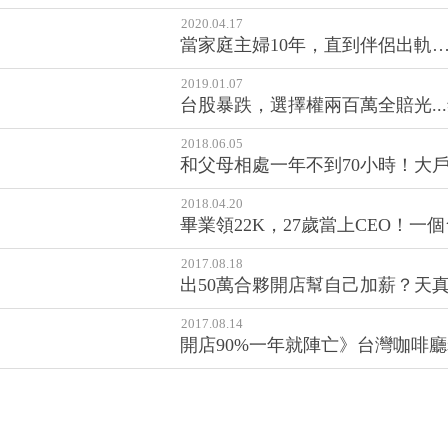
2020.04.17
當家庭主婦10年，直到伴侶出軌
2019.01.07
台股暴跌，選擇權兩百萬全賠光..
2018.06.05
和父母相處一年不到70小時！大
2018.04.20
畢業領22K，27歲當上CEO！
2017.08.18
出50萬合夥開店幫自己加薪？天
2017.08.14
開店90%一年就陣亡》台灣咖啡