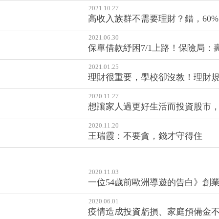
2021.10.27
高收入族群不需要理財？錯，60
2021.06.30
保單借款紓困7/1上路！保險局：
2021.01.25
理財很重要，學校卻沒教！理財規
2020.11.27
想讓家人過更好生活而投資股市，
2020.11.20
王瑞霞：不要貪，錢才守得住
2020.11.03
一位54歲前歐洲導遊的告白》創業
2020.06.01
疫情造成投資虧損、家庭預備金