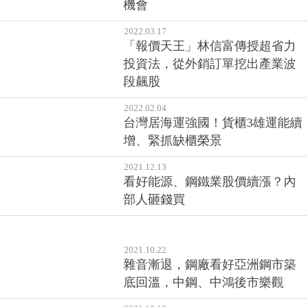
機會
2022.03.17
「報價天王」林信富傳授超省力
投資法，從外銷訂單挖出產業波
段飆股
2022.02.04
台灣居海運強國！貨櫃3雄運能續
增、緊抓缺櫃榮景
2021.12.13
看好能源、鋼鐵業股價續漲？內
部人砸錢買
2021.10.22
雜音漸退，鋼廠看好亞洲鋼市築
底回溫，中鋼、中鴻後市樂觀