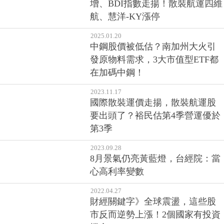
增、BDI指數走揚！散裝航運四維
航、慧洋-KY漲停
2025.01.20
中鋼股價被低估？南加州大火引
發原物料需求，3大市值型ETF都
在加碼中鋼！
2023.11.17
國際散裝運價走揚，散裝航運股
要出頭了？裕民估第4季營運優於
第3季
2023.09.28
8月景氣仍亮黃藍燈，台經院：當
心高利率變數
2022.04.27
財經關鍵字》全球震盪，這些股
市反而逆勢上漲！2個國家有投資