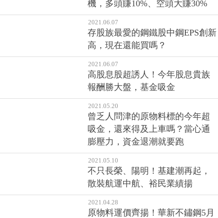
機，多頭賺10%、空頭大賺30%
2021.06.07
存股族最愛的鋼鐵股中鋼EPS創新
高，現在還能買嗎？
2021.06.07
高股息股超誘人！今年股息貴族
報酬勝大盤，基金吸金
2021.05.20
曾乏人問津的原物料標的今年超
吸金，還來得及上車嗎？當心通
膨壓力，資金退潮就要跑
2021.05.10
不只長榮、陽明！基建潮再起，
散裝航運中航、裕民業績揚
2021.04.28
原物料運價齊揚！華新不鏽鋼5月