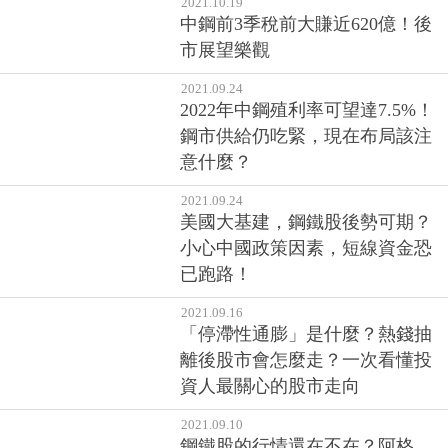
2021.10.19
中鋼前3季稅前大賺近620億！後
市展望樂觀
2021.09.24
2022年中鋼殖利率可望達7.5%！
鋼市供給仍吃緊，現在布局該注
意什麼？
2021.09.24
美國大基建，鋼鐵股後勢可期？
小心中國政策因素，短線資金恐
已跑路！
2021.09.16
「停滯性通膨」是什麼？熱錢抽
離後股市會怎麼走？一次看懂投
資人最關心的股市走向
2021.09.10
鋼鐵股的行情還在不在？阿格