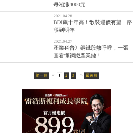
每噸漲4000元
2021.04.28
BDI飆十年高！散裝運價有望一路
漲到明年
2021.04.27
產業科普》鋼鐵股熱呼呼，一張
圖看懂鋼鐵產業鏈！
«
»
第一頁
1
2
3
4
最後頁