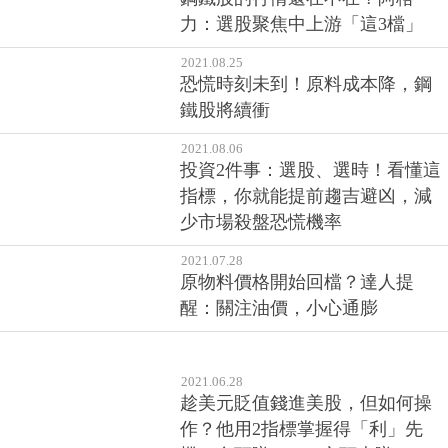
力：選股聚焦中上游「這3檔」
2021.08.25
恐慌時刻未到！原料成本降，鋼
鐵股將續衝
2021.08.06
投資2件事：選股、選時！看懂這
指標，你就能提前趨吉避凶，減
少市場殺盤恐慌機率
2021.07.28
原物料價格開始回檔？達人提
醒：關注油價，小心通膨
2021.06.28
趁美元貶值錢進美股，但如何操
作？他用2指標掌握得「利」先