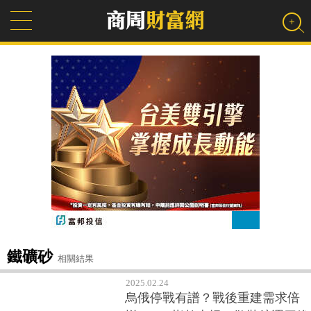
鐵礦砂
相關結果
2025.02.24
烏俄停戰有譜？戰後重建需求倍