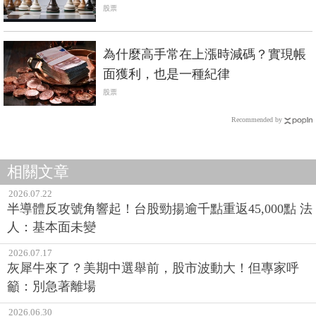
向球
股票
為什麼高手常在上漲時減碼？實現帳
面獲利，也是一種紀律
股票
Recommended by
相關文章
2026.07.22
半導體反攻號角響起！台股勁揚逾千點重返45,000點 法
人：基本面未變
2026.07.17
灰犀牛來了？美期中選舉前，股市波動大！但專家呼
籲：別急著離場
2026.06.30