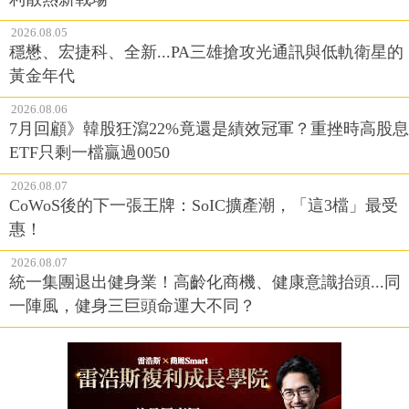
2026.08.05
穩懋、宏捷科、全新...PA三雄搶攻光通訊與低軌衛星的
黃金年代
2026.08.06
7月回顧》韓股狂瀉22%竟還是績效冠軍？重挫時高股息
ETF只剩一檔贏過0050
2026.08.07
CoWoS後的下一張王牌：SoIC擴產潮，「這3檔」最受
惠！
2026.08.07
統一集團退出健身業！高齡化商機、健康意識抬頭...同
一陣風，健身三巨頭命運大不同？