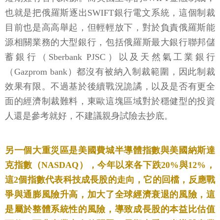
也就是把俄羅斯逐出SWIFT銀行電文系統，這個制裁
目前也是高高舉起，但輕輕放下，對於負責俄羅斯能
源相關業務的大型銀行，包括俄羅斯最大銀行聯邦儲
蓄銀行（Sberbank PJSC）以及天然氣工業銀行
（Gazprom bank）都沒有被納入制裁範圍，因此制裁
效果有限。不過基於後續戰況詭譎，以及是否有更全
面的經濟制裁難料，東歐這塊區域對於穩健型的投資
人還是參考就好，不建議親身試險去抄底。
另一個大重災區是美國費城半導體指數與美國納斯達
克指數（NASDAQ），今年以來各下跌20%與12%，
這2個指數代表科技成長股的走向，它的回檔，反應戰
爭與通膨風險升高，加大了全球經濟衰退的風險，這
是屬於整體系統性的風險，導致成長股的本益比估值