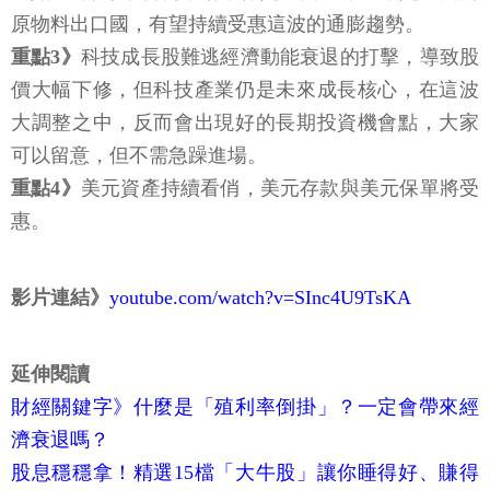
原物料出口國，有望持續受惠這波的通膨趨勢。
重點3》
科技成長股難逃經濟動能衰退的打擊，導致股
價大幅下修，但科技產業仍是未來成長核心，在這波
大調整之中，反而會出現好的長期投資機會點，大家
可以留意，但不需急躁進場。
重點4》
美元資產持續看俏，美元存款與美元保單將受
惠。
影片連結》
youtube.com/watch?v=SInc4U9TsKA
延伸閱讀
財經關鍵字》什麼是「殖利率倒掛」？一定會帶來經
濟衰退嗎？
股息穩穩拿！精選15檔「大牛股」讓你睡得好、賺得