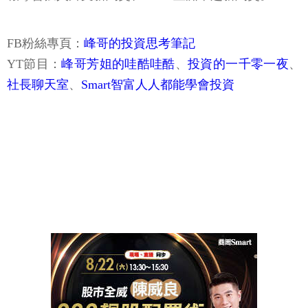
FB粉絲專頁：
峰哥的投資思考筆記
YT節目：
峰哥芳姐的哇酷哇酷
、
投資的一千零一夜
、
社長聊天室
、
Smart智富人人都能學會投資