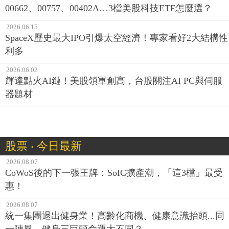
00662、00757、00402A…3檔美股科技ETF怎麼選？
2026.06.15
SpaceX歷史最大IPO引爆太空經濟！專家看好2大結構性
利多
2026.06.02
輝達點火AI鏈！美股領軍創高，台股關注AI PC與伺服
器題材
股票 ‧ 今日最新
2026.08.07
CoWoS後的下一張王牌：SoIC擴產潮，「這3檔」最受
惠！
2026.08.07
統一集團退出健身業！高齡化商機、健康意識抬頭...同
一陣風，健身三巨頭命運大不同？