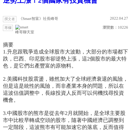
逆勢上漲！2個國家有投資機會
2022.04.27
《Smart智富》社長峰哥
撰文者
瀏覽數：
10226
專欄
峰哥聊天室
摘要
1.升息跟戰爭造成全球股市大波動，大部分的市場都下
跌，巴西、印尼股市卻逆勢上漲，這2個股市的最大特
色，是它們出產豐富的原物料。
2.美國科技股震盪，雖然加大了全球經濟衰退的風險，
但是這是統性的風險，而非產業本身的問題，所以在
這波估值調整中，長線投資人反而可以伺機找尋投資
機會。
3.中國股市的熊市是從去年2月就開始，是全球主要股
市中比較早轉成空頭的股市，隨著中國經濟已調整到
一定階段，這波熊市有可能加速它的落底，反而值得