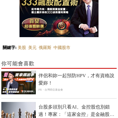
關鍵字:
美股
美元
俄羅斯
中國股市
你可能會喜歡
PR
伴侶和妳一起預防HPV，才有資格說
愛妳！
PR・台灣癌症基金會
台股多頭別只看AI、金控股也別錯
過！專家：「這家金控」是金融股風