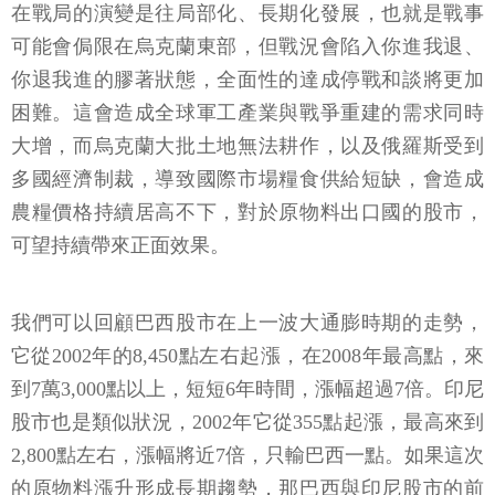
在戰局的演變是往局部化、長期化發展，也就是戰事
可能會侷限在烏克蘭東部，但戰況會陷入你進我退、
你退我進的膠著狀態，全面性的達成停戰和談將更加
困難。這會造成全球軍工產業與戰爭重建的需求同時
大增，而烏克蘭大批土地無法耕作，以及俄羅斯受到
多國經濟制裁，導致國際市場糧食供給短缺，會造成
農糧價格持續居高不下，對於原物料出口國的股市，
可望持續帶來正面效果。
我們可以回顧巴西股市在上一波大通膨時期的走勢，
它從2002年的8,450點左右起漲，在2008年最高點，來
到7萬3,000點以上，短短6年時間，漲幅超過7倍。印尼
股市也是類似狀況，2002年它從355點起漲，最高來到
2,800點左右，漲幅將近7倍，只輸巴西一點。如果這次
的原物料漲升形成長期趨勢，那巴西與印尼股市的前