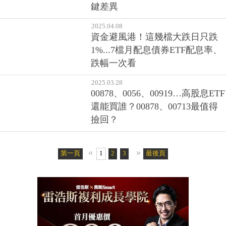
鍵差異
2025.04.08
資金避風港！這幾檔大跌日只跌
1%...7檔月配息債券ETF配息率、
跌幅一次看
2025.03.28
00878、0056、00919…高股息ETF
還能買誰？00878、00713最值得
撿回？
«
»
第一頁
1
2
3
4
5
最後頁
6