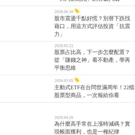
2026.06.10
股市震盪千點好慌？別替下跌找
藉口，用這方式評估投資「抗震
力」
2026.05.22
股票占比高，下一步怎麼配置？
從「賺錢之神」看不動產，學再
平衡思維
2026.05.05
主動式ETF在台問世滿周年！22檔
股票型商品，一次報給你看
2026.04.20
為什麼高手常在上漲時減碼？實
現帳面獲利，也是一種紀律