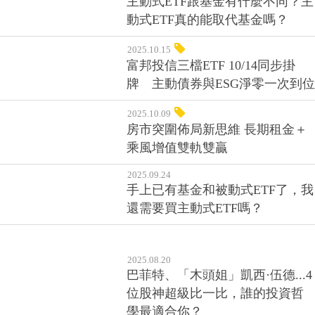
主動式ETF跟基金有什麼不同？主
動式ETF真的能取代基金嗎？
2025.10.15
富邦投信三檔ETF 10/14同步掛
牌 主動債券與ESG淨零一次到位
2025.10.09
房市突圍佈局新思維 長期租金＋
乘風增值雙軌雙贏
2025.09.24
手上已有基金和被動式ETF了，我
還需要買主動式ETF嗎？
2025.08.20
巴菲特、「木頭姐」凱西·伍德...4
位股神超級比一比，誰的投資哲
學最適合你？