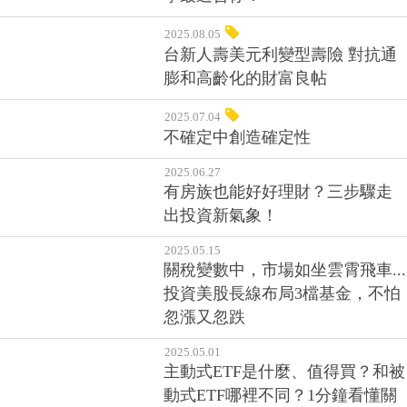
2025.08.05
台新人壽美元利變型壽險 對抗通
膨和高齡化的財富良帖
2025.07.04
不確定中創造確定性
2025.06.27
有房族也能好好理財？三步驟走
出投資新氣象！
2025.05.15
關稅變數中，市場如坐雲霄飛車...
投資美股長線布局3檔基金，不怕
忽漲又忽跌
2025.05.01
主動式ETF是什麼、值得買？和被
動式ETF哪裡不同？1分鐘看懂關