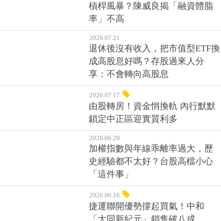
槓桿風暴？陳威良揭「融資體脂
率」不高
2026.07.21
退休後沒有收入，把市值型ETF換
成高股息好嗎？存股過來人分
享：不會轉向高股息
2026.07.17
由股轉房！資金悄換軌 內行默默
鎖定中正區迎實質利多
2026.06.29
加權指數與年線乖離率過大，歷
史經驗都不太好？台股高檔小心
「這件事」
2026.06.16
捷運聯開優勢撐起買氣！中和
「大同新紀元」銷售破八成