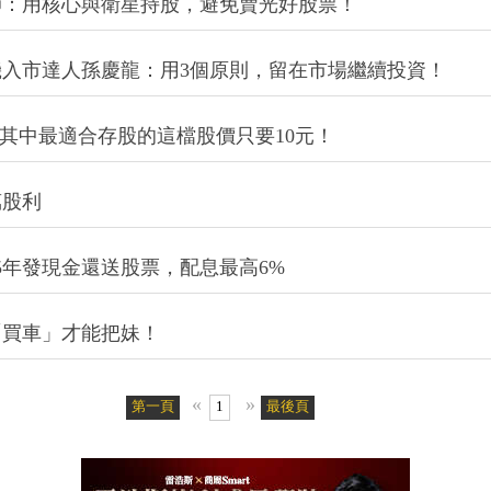
..其中最適合存股的這檔股價只要10元！
萬股利
5年發現金還送股票，配息最高6%
「買車」才能把妹！
«
»
第一頁
1
最後頁