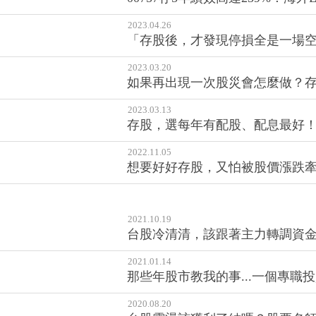
2023.03.20
如果再出現一次股災會怎麼做？存
2023.03.13
存股，選每年有配股、配息最好！
2022.11.05
想要好好存股，又怕被股價漲跌牽
2021.10.19
台股冷清清，該跟著主力轉調資
2021.01.14
那些年股市教我的事...一個專職
2020.08.20
台股震盪該獲利了結嗎？股票名
2020.07.01
市場起伏，該先賣光股票嗎？危機