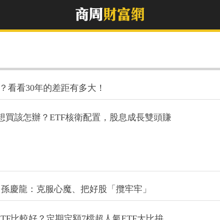
？看看30年的差距有多大！
型都想買該怎辦？ETF核衛配置，股息成長雙頭賺
？孫慶龍：克服心魔、把好股「攬牢牢」
外ETF比較好？定期定額7檔超人氣ETF大比拚
.. 」害怕下跌？股海老牛教你4步驟強化存股心態