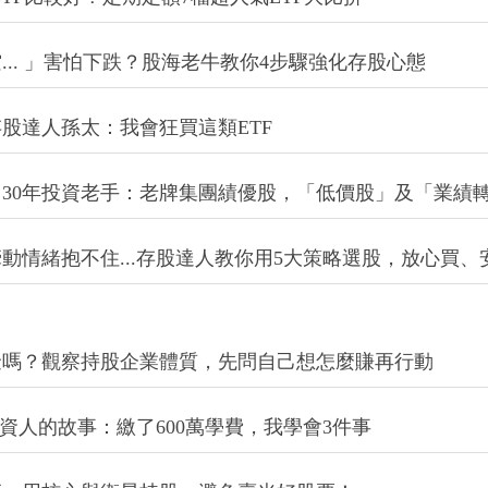
股達人孫太：我會狂買這類ETF
30年投資老手：老牌集團績優股，「低價股」及「業績
動情緒抱不住...存股達人教你用5大策略選股，放心買、
金嗎？觀察持股企業體質，先問自己想怎麼賺再行動
投資人的故事：繳了600萬學費，我學會3件事
師：用核心與衛星持股，避免賣光好股票！
入市達人孫慶龍：用3個原則，留在市場繼續投資！